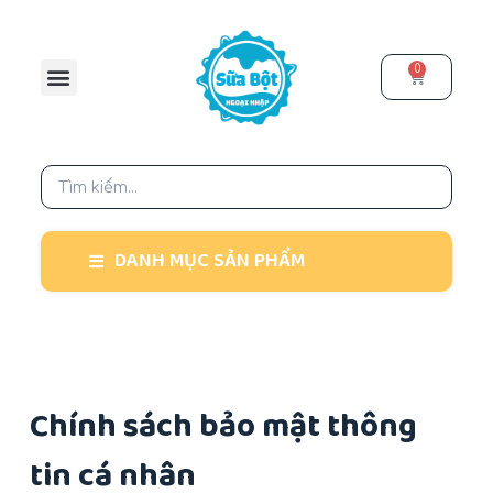
C
h
0
u
y
ể
n
đ
ế
n
DANH MỤC SẢN PHẨM
p
h
ầ
n
n
Chính sách bảo mật thông
ộ
i
tin cá nhân
d