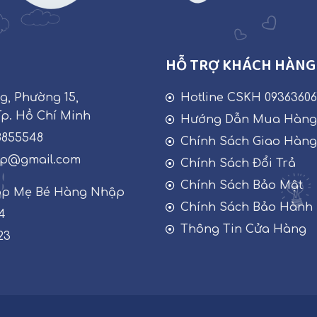
HỖ TRỢ KHÁCH HÀNG
ng, Phường 15,
Hotline CSKH 09363606
Tp. Hồ Chí Minh
Hướng Dẫn Mua Hàn
8855548
Chính Sách Giao Hàn
ap@gmail.com
Chính Sách Đổi Trả
Chính Sách Bảo Mật
op Mẹ Bé Hàng Nhập
Chính Sách Bảo Hành
4
Thông Tin Cửa Hàng
23