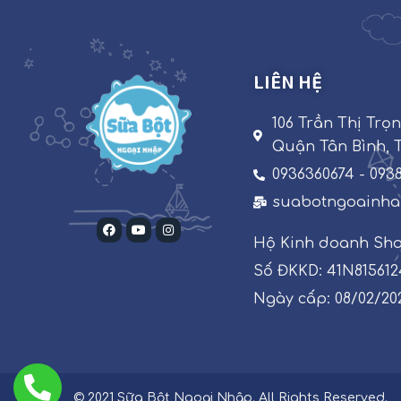
LIÊN HỆ
106 Trần Thị Trọ
Quận Tân Bình, 
0936360674 - 093
suabotngoainh
Hộ Kinh doanh Sh
Số ĐKKD: 41N815612
Ngày cấp: 08/02/20
© 2021 Sữa Bột Ngoại Nhập. All Rights Reserved.