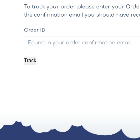
u
To track your order please enter your Order
n
the confirmation email you should have rec
g
Order ID
Track