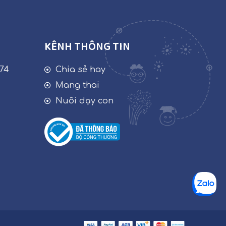
KÊNH THÔNG TIN
74
Chia sẻ hay
g
Mang thai
g
Nuôi dạy con