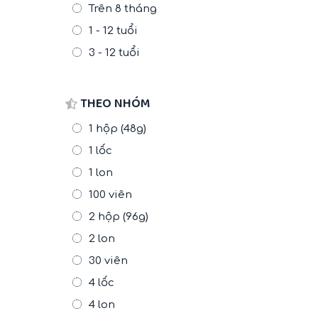
Trên 8 tháng
1 - 12 tuổi
3 - 12 tuổi
THEO NHÓM
1 hộp (48g)
1 lốc
1 lon
100 viên
2 hộp (96g)
2 lon
30 viên
4 lốc
4 lon