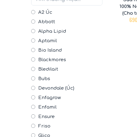
100% N
A2 Úc
(Cho t
69
Abbott
Alpha Lipid
Aptamil
Bio Island
Blackmores
Bledilait
Bubs
Devondale (Úc)
Enfagrow
Enfamil
Ensure
Friso
Glico