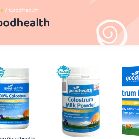
e
/ Goodhealth
oodhealth
-9%
-14%
on Goodhealth