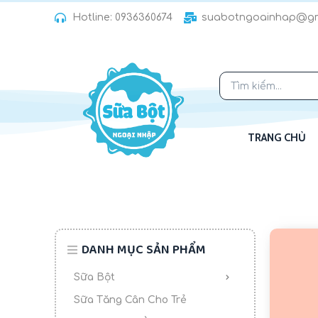
C
Hotline: 0936360674
suabotngoainhap@gm
h
u
y
ể
n
đ
TRANG CHỦ
ế
n
p
h
ầ
n
DANH MỤC SẢN PHẨM
n
ộ
Sữa Bột
i
Sữa Tăng Cân Cho Trẻ
d