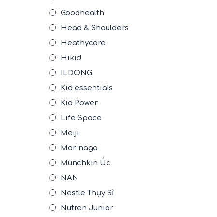
Goodhealth
Head & Shoulders
Heathycare
Hikid
ILDONG
Kid essentials
Kid Power
Life Space
Meiji
Morinaga
Munchkin Úc
NAN
Nestle Thụy Sĩ
Nutren Junior