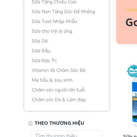
Sữa Tăng Chiều Cao
u
Hom
Sữa Non Tăng Sức Đề Kháng
n
G
g
Sữa Tươi Nhập Khẩu
Sữa cho trẻ dị ứng
Sữa Dê
Sữa Bầu
Sữa Đặc Trị
-7%
Vitamin Và Chăm Sóc Bé
Mẹ bầu & sau sinh
Chăm sóc người lớn tuổi
Chăm sóc Da & Làm đẹp
THEO THƯƠNG HIỆU
Sữa n