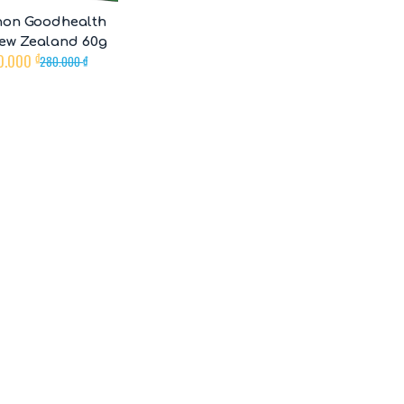
non Goodhealth
ew Zealand 60g
0.000
₫
280.000
₫