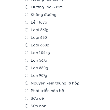
Hương Táo 532ml
Không đường
Lẻ 1 tuýp
Loại 567g
Loại 680
Loại 680g
Lon 1.04kg
Lon 567g
Lon 850g
Lon 907g
Nguyên kem thùng 18 hộp
Phát triển não bộ
Sữa dê
Sữa non