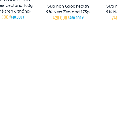
ew Zealand 100g
Sữa non Goodhealth
Sữa 
rẻ trên 6 tháng)
9% New Zealand 175g
9% N
0.000
₫
420.000
₫
24
740.000
₫
460.000
₫