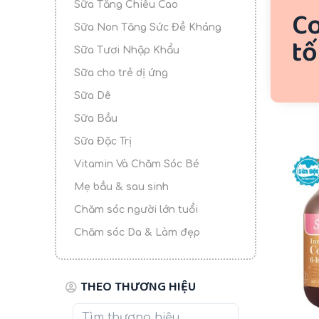
Sữa Tăng Chiều Cao
Co
u
Sữa Non Tăng Sức Đề Kháng
n
tố
g
Sữa Tươi Nhập Khẩu
Sữa cho trẻ dị ứng
Sữa Dê
Sữa Bầu
Sữa Đặc Trị
-15%
Vitamin Và Chăm Sóc Bé
Mẹ bầu & sau sinh
Chăm sóc người lớn tuổi
Chăm sóc Da & Làm đẹp
THEO THƯƠNG HIỆU