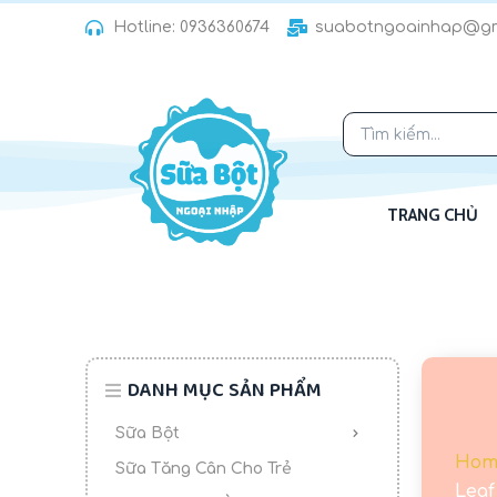
C
Hotline: 0936360674
suabotngoainhap@gm
h
u
y
ể
n
đ
TRANG CHỦ
ế
n
p
h
ầ
n
DANH MỤC SẢN PHẨM
n
ộ
Sữa Bột
i
Hom
Sữa Tăng Cân Cho Trẻ
d
Leaf