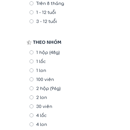
Trên 8 tháng
1 - 12 tuổi
3 - 12 tuổi
THEO NHÓM
1 hộp (48g)
1 lốc
1 lon
100 viên
2 hộp (96g)
2 lon
30 viên
4 lốc
4 lon