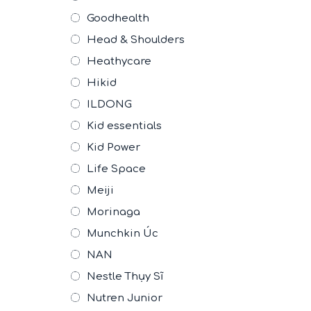
Goodhealth
Head & Shoulders
Heathycare
Hikid
ILDONG
Kid essentials
Kid Power
Life Space
Meiji
Morinaga
Munchkin Úc
NAN
Nestle Thụy Sĩ
Nutren Junior