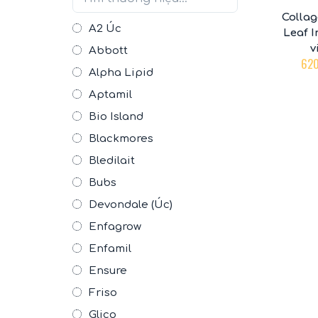
Collag
A2 Úc
Leaf I
v
Abbott
62
Alpha Lipid
Aptamil
Bio Island
Blackmores
Bledilait
Bubs
Devondale (Úc)
Enfagrow
Enfamil
Ensure
Friso
Glico