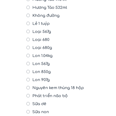
Hương Táo 532ml
Không đường
Lẻ 1 tuýp
Loại 567g
Loại 680
Loại 680g
Lon 1.04kg
Lon 567g
Lon 850g
Lon 907g
Nguyên kem thùng 18 hộp
Phát triển não bộ
Sữa dê
Sữa non