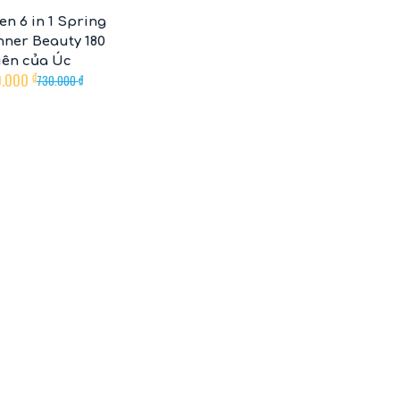
en 6 in 1 Spring
nner Beauty 180
iên của Úc
0.000
₫
730.000
₫