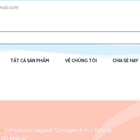
ail.com
TẤT CẢ SẢN PHẨM
VỀ CHÚNG TÔI
CHIA SẺ HAY
e
/ Products tagged “Collagen 6 in 1 Spring
 tốt không”