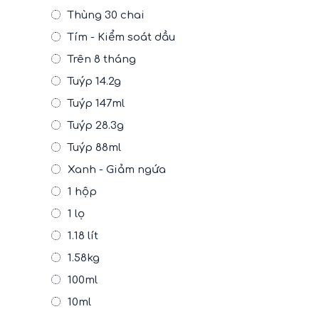
Thùng 30 chai
Tím - Kiểm soát dầu
Trên 8 tháng
Tuýp 14.2g
Tuýp 147ml
Tuýp 28.3g
Tuýp 88ml
Xanh - Giảm ngứa
1 hộp
1 lọ
1.18 lít
1.58kg
100ml
10ml