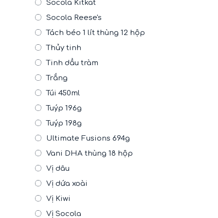
Socola Kitkat
Socola Reese's
Tách béo 1 lít thùng 12 hộp
Thủy tinh
Tinh dầu tràm
Trắng
Túi 450ml
Tuýp 196g
Tuýp 198g
Ultimate Fusions 694g
Vani DHA thùng 18 hộp
Vị dâu
Vị dứa xoài
Vị Kiwi
Vị Socola