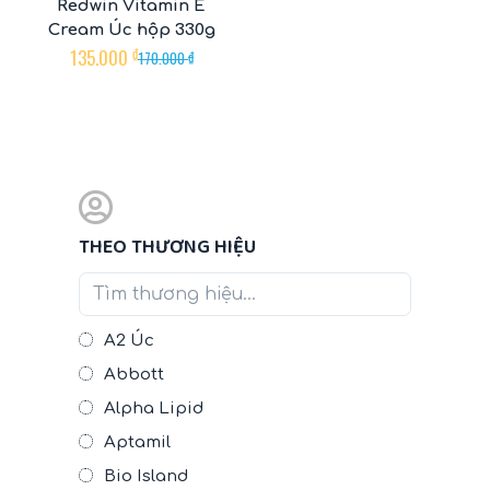
Redwin Vitamin E
Cream Úc hộp 330g
135.000
₫
170.000
₫
THEO THƯƠNG HIỆU
A2 Úc
Abbott
Alpha Lipid
Aptamil
Bio Island