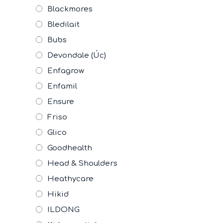
Blackmores
Bledilait
Bubs
Devondale (Úc)
Enfagrow
Enfamil
Ensure
Friso
Glico
Goodhealth
Head & Shoulders
Heathycare
Hikid
ILDONG