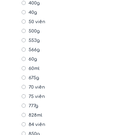
400g
40g
50 viên
500g
553g
566g
60g
60ml
675g
70 viên
75 viên
777g
828ml
84 viên
850g