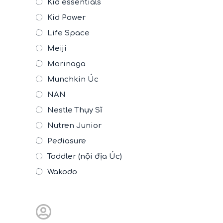
Kid essentials
Kid Power
Life Space
Meiji
Morinaga
Munchkin Úc
NAN
Nestle Thụy Sĩ
Nutren Junior
Pediasure
Toddler (nội địa Úc)
Wakodo