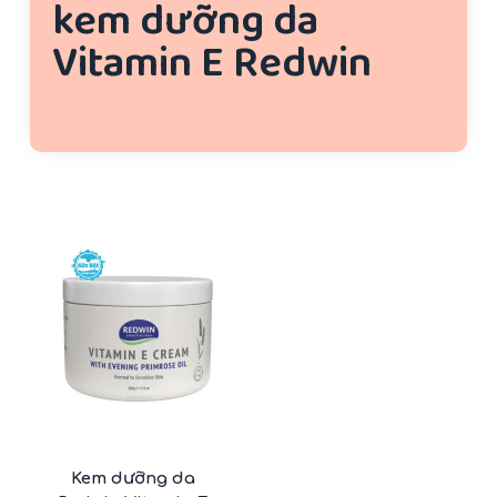
kem dưỡng da
u
Vitamin E Redwin
n
g
-21%
Kem dưỡng da