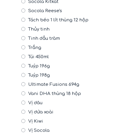
Socola Kitkat
Socola Reese's
Tách béo 1 lít thùng 12 hộp
Thủy tinh
Tinh dầu tràm
Trắng
Túi 450ml
Tuýp 196g
Tuýp 198g
Ultimate Fusions 694g
Vani DHA thùng 18 hộp
Vị dâu
Vị dứa xoài
Vị Kiwi
Vị Socola