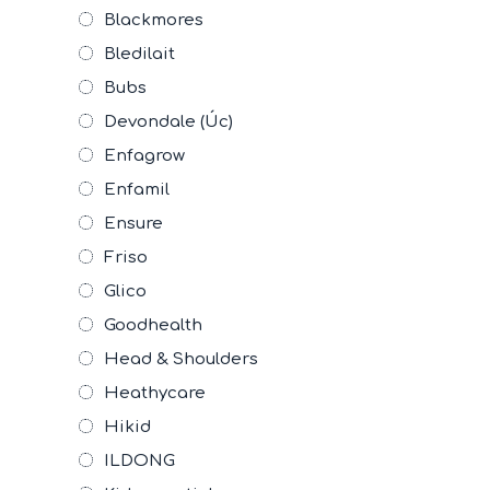
Blackmores
Bledilait
Bubs
Devondale (Úc)
Enfagrow
Enfamil
Ensure
Friso
Glico
Goodhealth
Head & Shoulders
Heathycare
Hikid
ILDONG