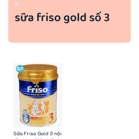
3”
u
sữa friso gold số 3
n
g
-33%
Sữa Friso Gold 3 nội