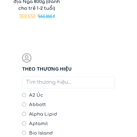
địa Nga 800g (dành
cho trẻ 1-2 tuổi)
368.650
₫
550.000
₫
THEO THƯƠNG HIỆU
A2 Úc
Abbott
Alpha Lipid
Aptamil
Bio Island