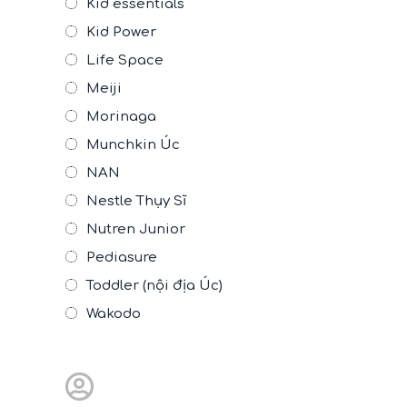
Kid essentials
Kid Power
Life Space
Meiji
Morinaga
Munchkin Úc
NAN
Nestle Thụy Sĩ
Nutren Junior
Pediasure
Toddler (nội địa Úc)
Wakodo