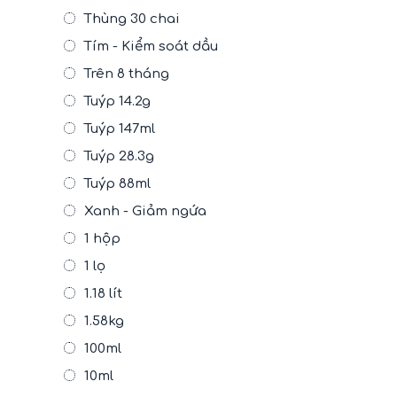
Thùng 30 chai
Tím - Kiểm soát dầu
Trên 8 tháng
Tuýp 14.2g
Tuýp 147ml
Tuýp 28.3g
Tuýp 88ml
Xanh - Giảm ngứa
1 hộp
1 lọ
1.18 lít
1.58kg
100ml
10ml