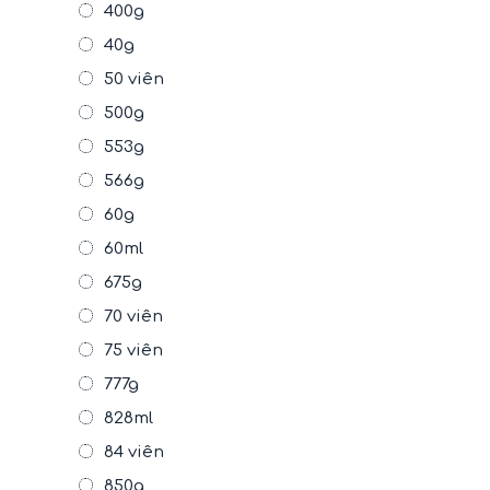
400g
40g
50 viên
500g
553g
566g
60g
60ml
675g
70 viên
75 viên
777g
828ml
84 viên
850g