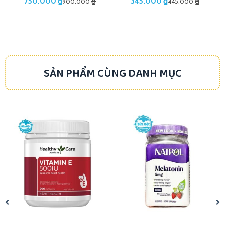
₫
₫
₫
₫
750.000
345.000
900.000
445.000
SẢN PHẨM CÙNG DANH MỤC
-19%
-19%