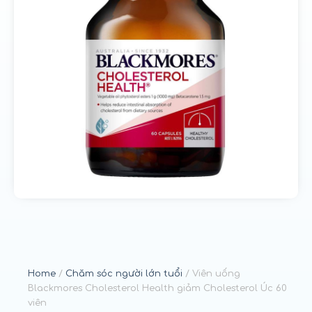
u
n
g
Home
/
Chăm sóc người lớn tuổi
/ Viên uống
Blackmores Cholesterol Health giảm Cholesterol Úc 60
viên