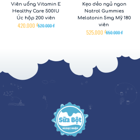
Viên uống Vitamin E
Kẹo dẻo ngủ ngon
Healthy Care 500IU
Natrol Gummies
Úc hộp 200 viên
Melatonin 5mg Mỹ 180
420.000
₫
viên
520.000
₫
525.000
₫
650.000
₫