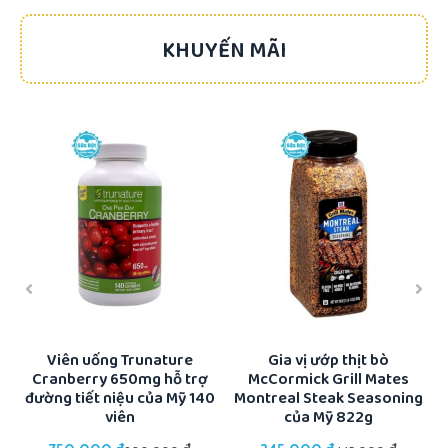
KHUYẾN MÃI
-17%
-22%
ổi
Viên uống Trunature
Gia vị ướp thịt bò
Cranberry 650mg hỗ trợ
McCormick Grill Mates
K
đường tiết niệu của Mỹ 140
Montreal Steak Seasoning
viên
của Mỹ 822g