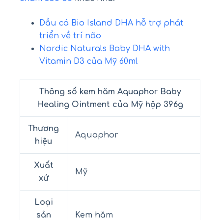
Dầu cá Bio Island DHA hỗ trợ phát
triển về trí não
Nordic Naturals Baby DHA with
Vitamin D3 của Mỹ 60ml
Thông số kem hăm Aquaphor Baby
Healing Ointment của Mỹ hộp 396g
Thương
Aquaphor
hiệu
Xuất
Mỹ
xứ
Loại
sản
Kem hăm