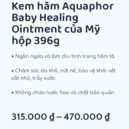
Kem hăm Aquaphor
Baby Healing
Ointment của Mỹ
hộp 396g
♦ Ngăn ngừa và làm dịu tình trạng hăm tã
♦ Chăm sóc da khô, nứt nẻ, bảo vệ khỏi vết
cắt nhỏ, trầy xước
♦ Không chứa nước hoa và chất bảo quản
315.000
₫
–
470.000
₫