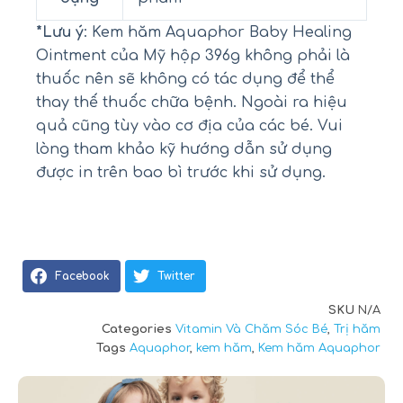
*Lưu ý
: Kem hăm Aquaphor Baby Healing
Ointment của Mỹ hộp 396g không phải là
thuốc nên sẽ không có tác dụng để thể
thay thế thuốc chữa bệnh. Ngoài ra hiệu
quả cũng tùy vào cơ địa của các bé. Vui
lòng tham khảo kỹ hướng dẫn sử dụng
được in trên bao bì trước khi sử dụng.
Facebook
Twitter
SKU
N/A
Categories
Vitamin Và Chăm Sóc Bé
,
Trị hăm
Tags
Aquaphor
,
kem hăm
,
Kem hăm Aquaphor