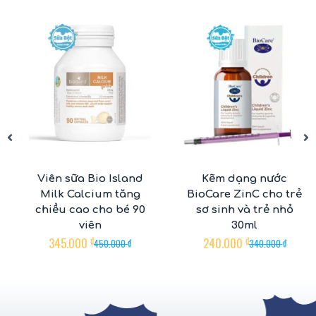
-23%
-29%
Viên sữa Bio Island
Kẽm dạng nước
Milk Calcium tăng
BioCare ZinC cho trẻ
chiều cao cho bé 90
sơ sinh và trẻ nhỏ
viên
30ml
345.000
₫
240.000
₫
450.000
₫
340.000
₫