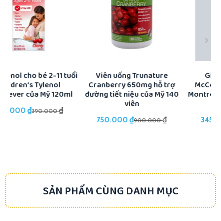
ổi
Viên uống Trunature
Gia vị ướp thịt bò
Cranberry 650mg hỗ trợ
McCormick Grill Mates
K
đường tiết niệu của Mỹ 140
Montreal Steak Seasoning
viên
của Mỹ 822g
₫
₫
₫
₫
750.000
345.000
900.000
445.000
SẢN PHẨM CÙNG DANH MỤC