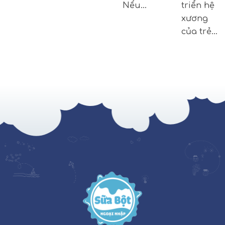
Nếu…
triển hệ
xương
của trẻ…