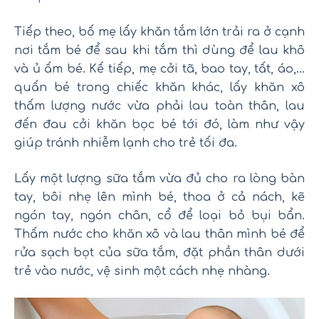
Tiếp theo, bố mẹ lấy khăn tắm lớn trải ra ở cạnh
nơi tắm bé để sau khi tắm thì dùng để lau khô
và ủ ấm bé. Kế tiếp, mẹ cởi tã, bao tay, tất, áo,…
quấn bé trong chiếc khăn khác, lấy khăn xô
thấm lượng nước vừa phải lau toàn thân, lau
đến đau cởi khăn bọc bé tới đó, làm như vậy
giúp tránh nhiễm lạnh cho trẻ tối đa.
Lấy một lượng sữa tắm vừa đủ cho ra lòng bàn
tay, bôi nhẹ lên mình bé, thoa ở cả nách, kẽ
ngón tay, ngón chân, cổ để loại bỏ bụi bẩn.
Thấm nước cho khăn xô và lau thân mình bé để
rửa sạch bọt của sữa tắm, đặt phần thân dưới
trẻ vào nước, vệ sinh một cách nhẹ nhàng.