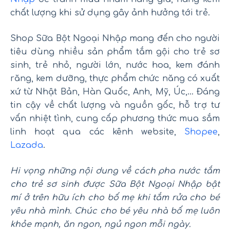
chất lượng khi sử dụng gây ảnh hưởng tới trẻ.
Shop Sữa Bột Ngoại Nhập mang đến cho người
tiêu dùng nhiều sản phẩm tắm gội cho trẻ sơ
sinh, trẻ nhỏ, người lớn, nước hoa, kem đánh
răng, kem dưỡng, thực phẩm chức năng có xuất
xứ từ Nhật Bản, Hàn Quốc, Anh, Mỹ, Úc,… Đáng
tin cậy về chất lượng và nguồn gốc, hỗ trợ tư
vấn nhiệt tình, cung cấp phương thức mua sắm
linh hoạt qua các kênh website,
Shopee
,
Lazada
.
Hi vọng những nội dung về cách pha nước tắm
cho trẻ sơ sinh được Sữa Bột Ngoại Nhập bật
mí ở trên hữu ích cho bố mẹ khi tắm rửa cho bé
yêu nhà mình. Chúc cho bé yêu nhà bố mẹ luôn
khỏe mạnh, ăn ngon, ngủ ngon mỗi ngày.