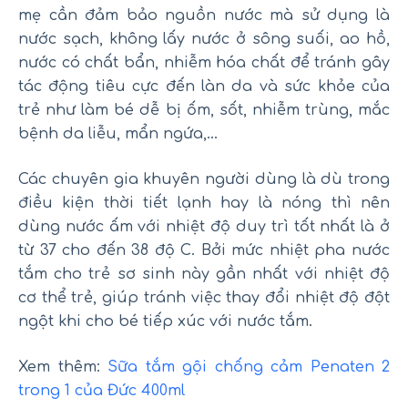
mẹ cần đảm bảo nguồn nước mà sử dụng là
nước sạch, không lấy nước ở sông suối, ao hồ,
nước có chất bẩn, nhiễm hóa chất để tránh gây
tác động tiêu cực đến làn da và sức khỏe của
trẻ như làm bé dễ bị ốm, sốt, nhiễm trùng, mắc
bệnh da liễu, mẩn ngứa,…
Các chuyên gia khuyên người dùng là dù trong
điều kiện thời tiết lạnh hay là nóng thì nên
dùng nước ấm với nhiệt độ duy trì tốt nhất là ở
từ 37 cho đến 38 độ C. Bởi mức nhiệt pha nước
tắm cho trẻ sơ sinh này gần nhất với nhiệt độ
cơ thể trẻ, giúp tránh việc thay đổi nhiệt độ đột
ngột khi cho bé tiếp xúc với nước tắm.
Xem thêm:
Sữa tắm gội chống cảm Penaten 2
trong 1 của Đức 400ml