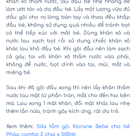
khăn xô thấm nước, lau đầu bé nhẹ nhàng để
làm ướt tóc và da đầu bé. Lấy một lượng vừa đủ
dầu gội cho ra lòng bàn tay và thoa đều khắp
đầu bé, không sử dụng quá nhiều để tránh bọt
có thể tiếp xúc với mắt bé. Dùng khăn xô và
nước lau sạch bọt rồi sử dụng chiếc khăn xô
khác lau khô đầu bé. Khi gội đầu nên làm sạch
cả gáy, tai với khăn xô thấm nước vừa phải,
không để nước, bọt dính vào tai, mũi, mắt và
miệng bé.
Sau khi đã gội đầu xong thì nên lấy khăn thấm
nước lau mặt từ phần trán, mắt cho đến hai bên
má. Lau xong 1 mặt khăn, đổi mặt khác lau nhẹ
thêm lần nữa, tránh gây kích ứng, rát da trẻ.
Xem thêm:
Sữa tắm gội Klorane Bebe cho bé
Pháp combo 2 chai x 500ml