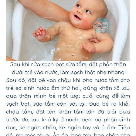
Sau khi rửa sạch bọt sữa tắm, đặt phần thân
dưới trẻ vào nước, làm sạch thật nhẹ nhàng
Sau đó, đặt bé vào chậu khi pha nước tắm cho
trẻ sơ sinh nước ấm thứ hai, dùng khăn xô lau
qua thân mình bé một lượt cuối cùng để làm
sạch bọt, sữa tắm còn sót lại. Đưa bé ra khỏi
chậu tắm, đặt lên khăn tắm lớn đã trải qua
trước đó, lau khô kỹ ở nách, bẹn, bộ phận sinh
dục, kẽ ngón chân, kẽ ngón tay và ủ ấm. Tiếp
đó, mẹ mặc tã, quần áo, bao tay, bao chân cho