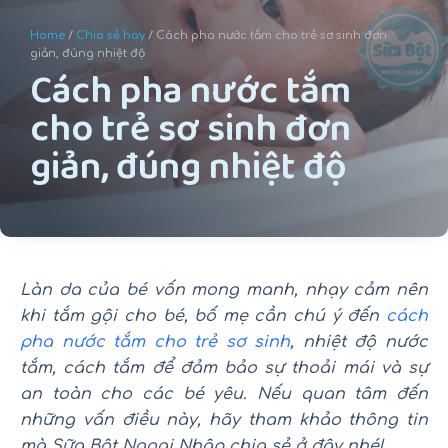
u
Home
/
Chia sẻ hay
/ Cách pha nước tắm cho trẻ sơ sinh đơn
n
giản, đúng nhiệt độ
Cách pha nước tắm
g
cho trẻ sơ sinh đơn
giản, đúng nhiệt độ
Làn da của bé vốn mong manh, nhạy cảm nên
khi tắm gội cho bé, bố mẹ cần chú ý đến
cách
pha nước tắm cho trẻ sơ sinh
, nhiệt độ nước
tắm, cách tắm để đảm bảo sự thoải mái và sự
an toàn cho các bé yêu. Nếu quan tâm đến
những vấn điều này, hãy tham khảo thông tin
mà Sữa Bột Ngoại Nhập chia sẻ ở đây nhé!