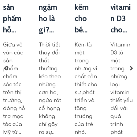
sản
ngậm
kẽm
vitami
phẩm
ho là
cho
n D3
hỗ...
gì?...
bé...
cho...
Giữa vô
Thời tiết
Kẽm là
Vitamin
vàn các
thay đổi
một
D3 là
sản
thất
trong
một
phẩm
thường
những vi
trong
chăm
kéo theo
chất cần
những
sóc tóc
những
thiết cho
loại
trên thị
cơn ho,
sự phát
vitamin
trường,
ngứa rát
triển và
thiết yếu
dòng hỗ
cổ họng
tăng
đối với
trợ mọc
không
trưởng
quá
tóc của
chỉ gây
của trẻ
trình
Mỹ từ…
ra sự…
nhỏ.
phát