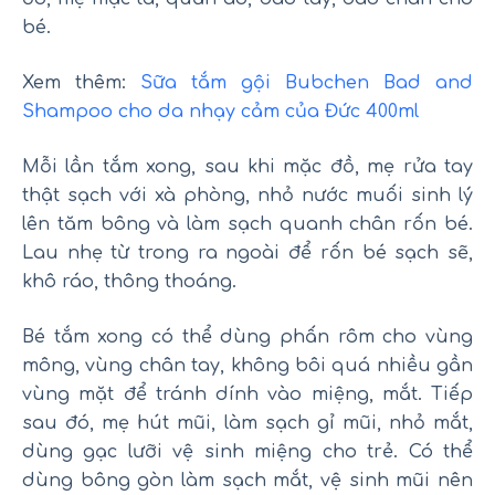
bé.
Xem thêm:
Sữa tắm gội Bubchen Bad and
Shampoo cho da nhạy cảm của Đức 400ml
Mỗi lần tắm xong, sau khi mặc đồ, mẹ rửa tay
thật sạch với xà phòng, nhỏ nước muối sinh lý
lên tăm bông và làm sạch quanh chân rốn bé.
Lau nhẹ từ trong ra ngoài để rốn bé sạch sẽ,
khô ráo, thông thoáng.
Bé tắm xong có thể dùng phấn rôm cho vùng
mông, vùng chân tay, không bôi quá nhiều gần
vùng mặt để tránh dính vào miệng, mắt. Tiếp
sau đó, mẹ hút mũi, làm sạch gỉ mũi, nhỏ mắt,
dùng gạc lưỡi vệ sinh miệng cho trẻ. Có thể
dùng bông gòn làm sạch mắt, vệ sinh mũi nên