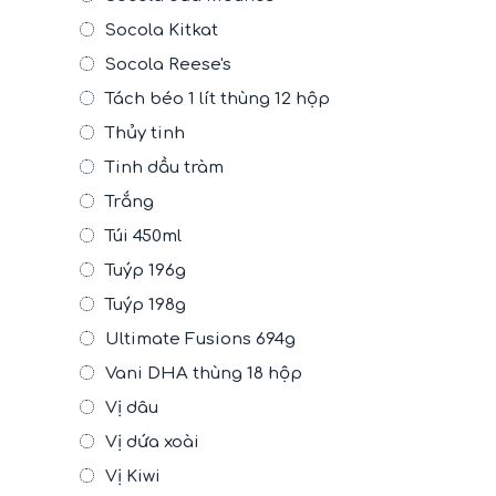
Socola Kitkat
Socola Reese's
Tách béo 1 lít thùng 12 hộp
Thủy tinh
Tinh dầu tràm
Trắng
Túi 450ml
Tuýp 196g
Tuýp 198g
Ultimate Fusions 694g
Vani DHA thùng 18 hộp
Vị dâu
Vị dứa xoài
Vị Kiwi