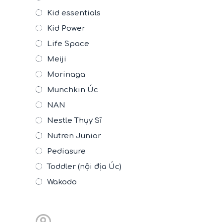
Kid essentials
Kid Power
Life Space
Meiji
Morinaga
Munchkin Úc
NAN
Nestle Thụy Sĩ
Nutren Junior
Pediasure
Toddler (nội địa Úc)
Wakodo