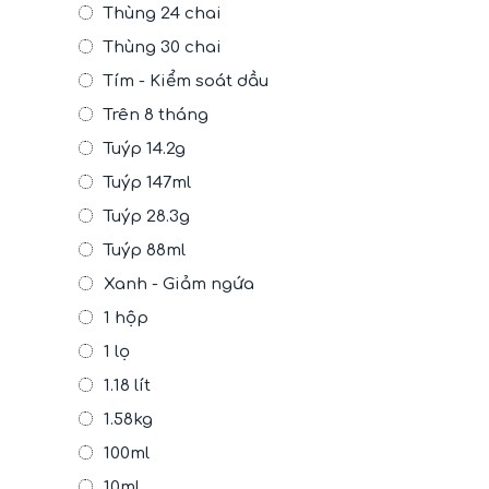
Thùng 24 chai
Thùng 30 chai
Tím - Kiểm soát dầu
Trên 8 tháng
Tuýp 14.2g
Tuýp 147ml
Tuýp 28.3g
Tuýp 88ml
Xanh - Giảm ngứa
1 hộp
1 lọ
1.18 lít
1.58kg
100ml
10ml