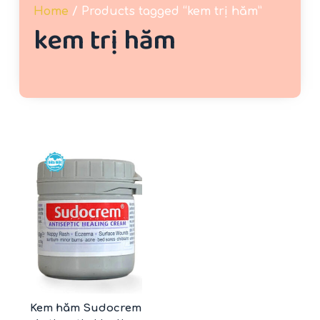
Home
/ Products tagged “kem trị hăm”
u
kem trị hăm
n
g
-32%
Kem hăm Sudocrem