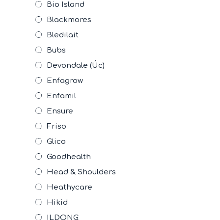
Bio Island
Blackmores
Bledilait
Bubs
Devondale (Úc)
Enfagrow
Enfamil
Ensure
Friso
Glico
Goodhealth
Head & Shoulders
Heathycare
Hikid
ILDONG