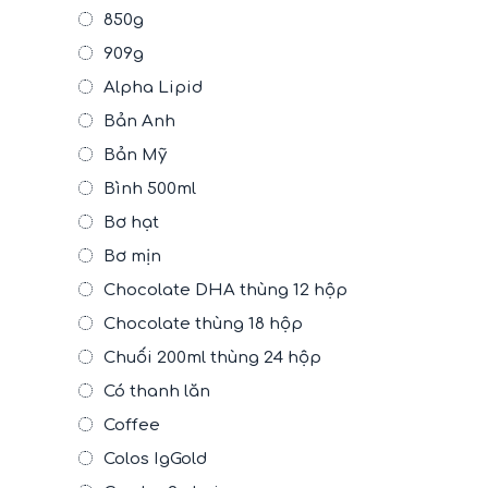
850g
909g
Alpha Lipid
Bản Anh
Bản Mỹ
Bình 500ml
Bơ hạt
Bơ mịn
Chocolate DHA thùng 12 hộp
Chocolate thùng 18 hộp
Chuối 200ml thùng 24 hộp
Có thanh lăn
Coffee
Colos IgGold