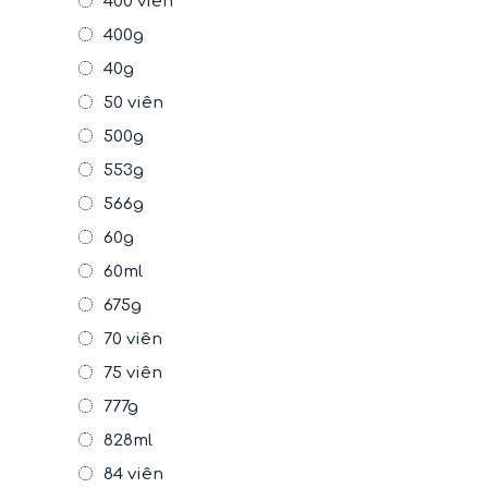
400 viên
400g
40g
50 viên
500g
553g
566g
60g
60ml
675g
70 viên
75 viên
777g
828ml
84 viên