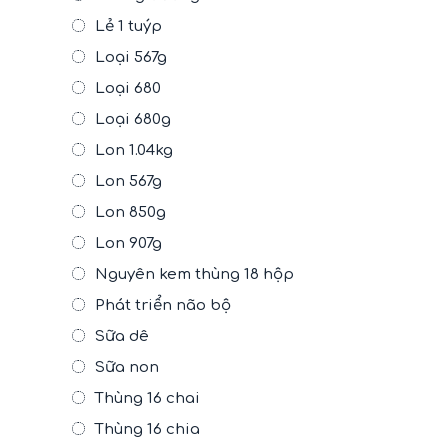
Lẻ 1 tuýp
Loại 567g
Loại 680
Loại 680g
Lon 1.04kg
Lon 567g
Lon 850g
Lon 907g
Nguyên kem thùng 18 hộp
Phát triển não bộ
Sữa dê
Sữa non
Thùng 16 chai
Thùng 16 chia