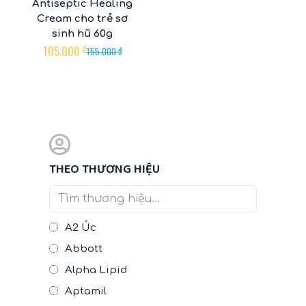
Antiseptic Healing
Cream cho trẻ sơ
sinh hũ 60g
105.000
₫
155.000
₫
THEO THƯƠNG HIỆU
A2 Úc
Abbott
Alpha Lipid
Aptamil