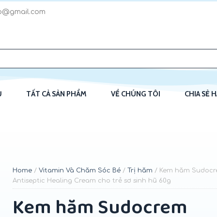
p@gmail.com
Ủ
TẤT CẢ SẢN PHẨM
VỀ CHÚNG TÔI
CHIA SẺ 
Home
/
Vitamin Và Chăm Sóc Bé
/
Trị hăm
/ Kem hăm Sudoc
Antiseptic Healing Cream cho trẻ sơ sinh hũ 60g
Kem hăm Sudocrem