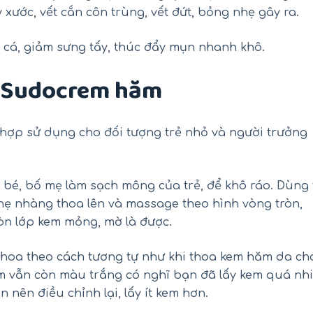
xước, vết cắn côn trùng, vết đứt, bỏng nhẹ gây ra.
cá, giảm sưng tấy, thúc đẩy mụn nhanh khô.
 Sudocrem hăm
ợp sử dụng cho đối tượng trẻ nhỏ và người trưởng
o bé, bố mẹ làm sạch mông của trẻ, để khô ráo. Dùng 
nhẹ nhàng thoa lên và massage theo hình vòng tròn,
còn lớp kem mỏng, mờ là được.
thoa theo cách tương tự như khi thoa kem hăm da ch
em vẫn còn màu trắng có nghĩ bạn đã lấy kem quá nhi
 nên điều chỉnh lại, lấy ít kem hơn.