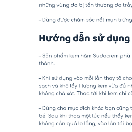
những vùng da bị tổn thương do trầy 
– Dùng được chăm sóc nốt mụn trứng 
Hướng dẫn sử dụng
– Sản phẩm kem hăm Sudocrem phù h
thành.
– Khi sử dụng vào mỗi lần thay tã ch
sạch và khô lấy 1 lượng kem vừa đủ 
không chà xát. Thoa tới khi kem chỉ 
– Dùng cho mục đích khác bạn cũng 
bé. Sau khi thoa một lúc nếu thấy k
không cần quá lo lắng, vào lần tới bạn