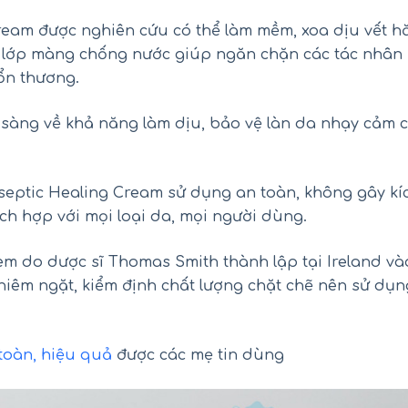
Cream được nghiên cứu có thể làm mềm, xoa dịu vết 
n lớp màng chống nước giúp ngăn chặn các tác nhân
ổn thương.
sàng về khả năng làm dịu, bảo vệ làn da nhạy cảm 
septic Healing Cream sử dụng an toàn, không gây kí
ch hợp với mọi loại da, mọi người dùng.
ối hồng Kirkland Pink Salt Fine
Siro Tylenol cho bé 2-11 
Grain của Mỹ hũ 2.27kg
Children’s Tylenol Pain+Feve
120ml
m do dược sĩ Thomas Smith thành lập tại Ireland và
₫
₫
450.000
550.000
hiêm ngặt, kiểm định chất lượng chặt chẽ nên sử dụn
₫
₫
290.000
390.000
toàn, hiệu quả
được các mẹ tin dùng