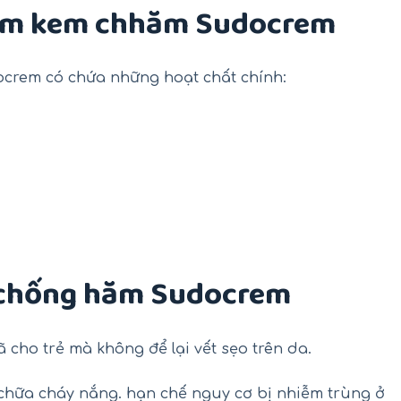
ẩm kem chhăm Sudocrem
crem có chứa những hoạt chất chính:
 chống hăm Sudocrem
 cho trẻ mà không để lại vết sẹo trên da.
 chữa cháy nắng. hạn chế nguy cơ bị nhiễm trùng ở