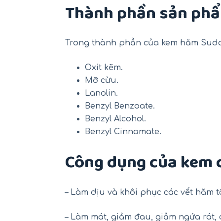
Thành phần sản ph
Trong thành phần của kem hăm Sudo
Oxit kẽm.
Mỡ cừu.
Lanolin.
Benzyl Benzoate.
Benzyl Alcohol.
Benzyl Cinnamate.
Công dụng của kem
– Làm dịu và khôi phục các vết hăm tã
– Làm mát, giảm đau, giảm ngứa rát,