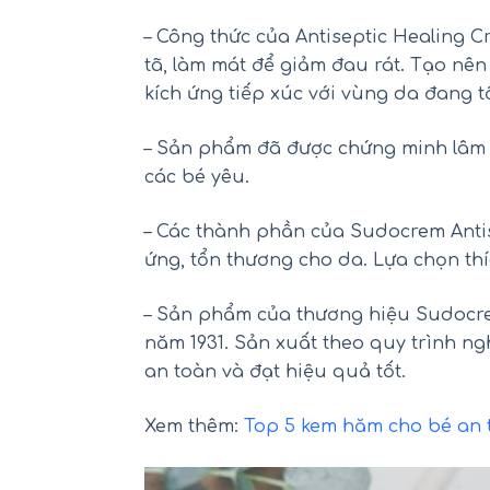
– Công thức của Antiseptic Healing 
tã, làm mát để giảm đau rát. Tạo nê
kích ứng tiếp xúc với vùng da đang t
– Sản phẩm đã được chứng minh lâm 
các bé yêu.
– Các thành phần của Sudocrem Anti
ứng, tổn thương cho da. Lựa chọn thí
Mu
– Sản phẩm của thương hiệu Sudocre
năm 1931. Sản xuất theo quy trình ng
an toàn và đạt hiệu quả tốt.
Xem thêm:
Top 5 kem hăm cho bé an 