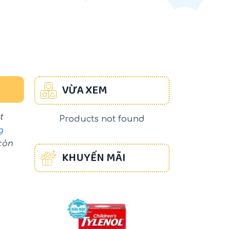
VỪA XEM
t
Products not found
g
còn
KHUYẾN MÃI
-17%
-22%