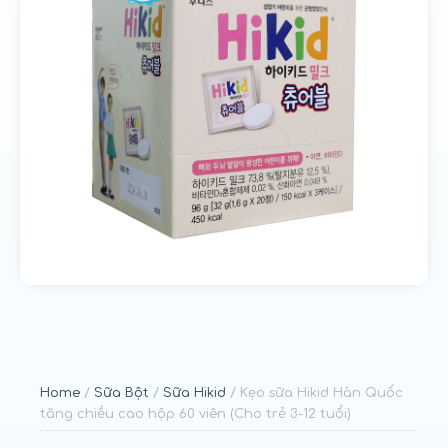
u
n
g
Home
/
Sữa Bột
/
Sữa Hikid
/ Kẹo sữa Hikid Hàn Quốc
tăng chiều cao hộp 60 viên (Cho trẻ 3-12 tuổi)