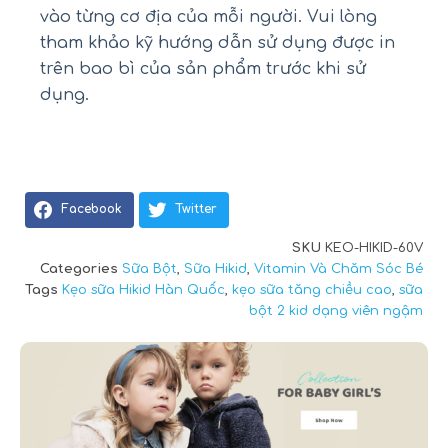
vào từng cơ địa của mỗi người. Vui lòng
tham khảo kỹ hướng dẫn sử dụng được in
trên bao bì của sản phẩm trước khi sử
dụng.
Facebook
Twitter
SKU
KEO-HIKID-60V
Categories
Sữa Bột
,
Sữa Hikid
,
Vitamin Và Chăm Sóc Bé
Tags
Kẹo sữa Hikid Hàn Quốc
,
kẹo sữa tăng chiều cao
,
sữa
bột 2 kid dạng viên ngậm