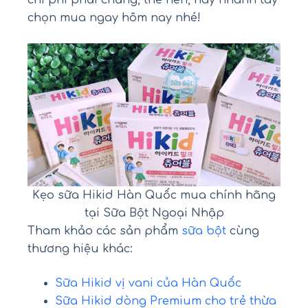
chi phí phải chăng, thế nên, hãy nhanh tay
chọn mua ngay hôm nay nhé!
Kẹo sữa Hikid Hàn Quốc mua chính hãng
tại Sữa Bột Ngoại Nhập
Tham khảo các sản phẩm
sữa bột
cùng
thương hiệu khác:
Sữa Hikid vị vani của Hàn Quốc
Sữa Hikid dòng Premium cho trẻ thừa