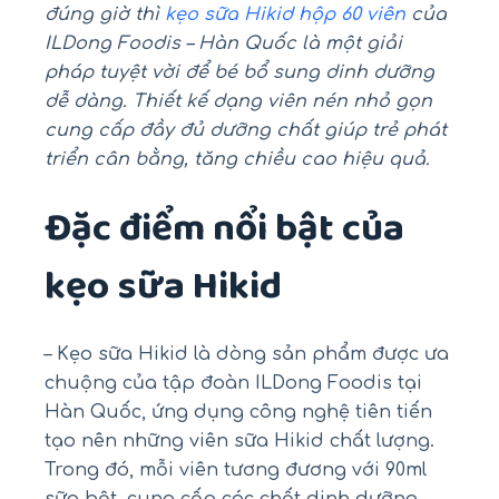
đúng giờ thì
kẹo sữa Hikid hộp 60 viên
của
ILDong Foodis – Hàn Quốc là một giải
pháp tuyệt vời để bé bổ sung dinh dưỡng
dễ dàng. Thiết kế dạng viên nén nhỏ gọn
cung cấp đầy đủ dưỡng chất giúp trẻ phát
triển cân bằng, tăng chiều cao hiệu quả.
Đặc điểm nổi bật của
kẹo sữa Hikid
– Kẹo sữa Hikid là dòng sản phẩm được ưa
chuộng của tập đoàn ILDong Foodis tại
Hàn Quốc, ứng dụng công nghệ tiên tiến
tạo nên những viên sữa Hikid chất lượng.
Trong đó, mỗi viên tương đương với 90ml
sữa bột, cung cấp các chất dinh dưỡng,