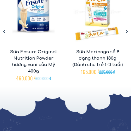
Sữa Ensure Original
Sữa Morinaga số 9
Nutrition Powder
dạng thanh 130g
hương vani của Mỹ
(Dành cho trẻ 1-3 tuổi)
165.000
₫
400g
225.000
₫
460.000
₫
600.000
₫