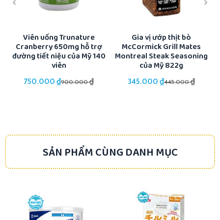
ổi
Viên uống Trunature
Gia vị ướp thịt bò
Cranberry 650mg hỗ trợ
McCormick Grill Mates
K
đường tiết niệu của Mỹ 140
Montreal Steak Seasoning
viên
của Mỹ 822g
₫
₫
₫
₫
750.000
345.000
900.000
445.000
SẢN PHẨM CÙNG DANH MỤC
-23%
-27%