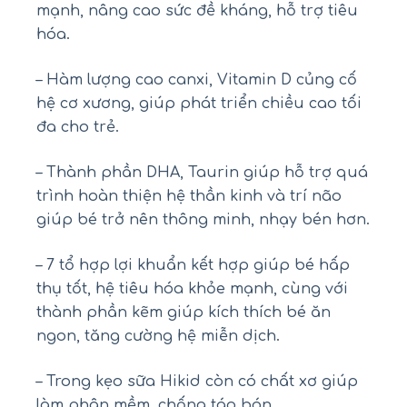
mạnh, nâng cao sức đề kháng, hỗ trợ tiêu
hóa.
– Hàm lượng cao canxi, Vitamin D củng cố
hệ cơ xương, giúp phát triển chiều cao tối
đa cho trẻ.
– Thành phần DHA, Taurin giúp hỗ trợ quá
trình hoàn thiện hệ thần kinh và trí não
giúp bé trở nên thông minh, nhạy bén hơn.
– 7 tổ hợp lợi khuẩn kết hợp giúp bé hấp
thụ tốt, hệ tiêu hóa khỏe mạnh, cùng với
thành phần kẽm giúp kích thích bé ăn
ngon, tăng cường hệ miễn dịch.
– Trong kẹo sữa Hikid còn có chất xơ giúp
làm phân mềm, chống táo bón.