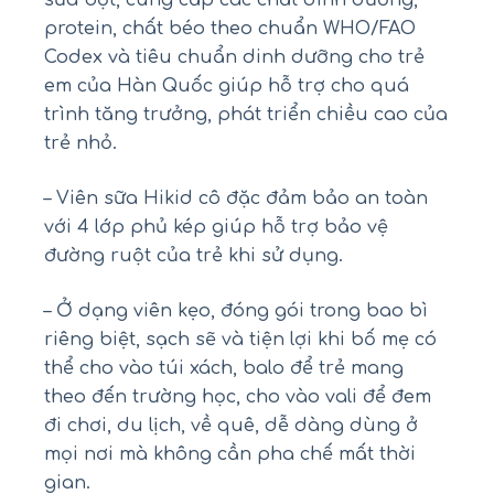
protein, chất béo theo chuẩn WHO/FAO
Codex và tiêu chuẩn dinh dưỡng cho trẻ
em của Hàn Quốc giúp hỗ trợ cho quá
trình tăng trưởng, phát triển chiều cao của
trẻ nhỏ.
– Viên sữa Hikid cô đặc đảm bảo an toàn
với 4 lớp phủ kép giúp hỗ trợ bảo vệ
đường ruột của trẻ khi sử dụng.
– Ở dạng viên kẹo, đóng gói trong bao bì
riêng biệt, sạch sẽ và tiện lợi khi bố mẹ có
thể cho vào túi xách, balo để trẻ mang
theo đến trường học, cho vào vali để đem
đi chơi, du lịch, về quê, dễ dàng dùng ở
mọi nơi mà không cần pha chế mất thời
gian.