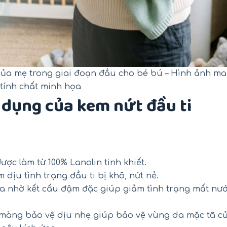
của mẹ trong giai đoạn đầu cho bé bú – Hình ảnh m
tính chất minh họa
dụng của kem nứt đầu ti
ợc làm từ 100% Lanolin tinh khiết.
dịu tình trạng đầu ti bị khô, nứt nẻ.
a nhờ kết cấu đậm đặc giúp giảm tình trạng mất nư
 màng bảo vệ dịu nhẹ giúp bảo vệ vùng da mặc tã c