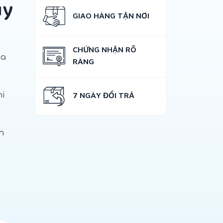
ụy
GIAO HÀNG TẬN NƠI
CHỨNG NHẬN RÕ
da
RÀNG
hi
7 NGÀY ĐỔI TRẢ
n