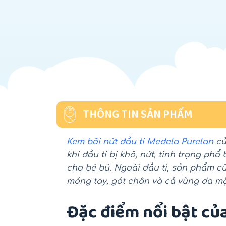
THÔNG TIN SẢN PHẨM
Kem bôi nứt đầu ti Medela Purelan
củ
khi đầu ti bị khô, nứt, tình trạng p
cho bé bú. Ngoài đầu ti, sản phẩm cũ
móng tay, gót chân và cả vùng da mặ
Đặc điểm nổi bật củ