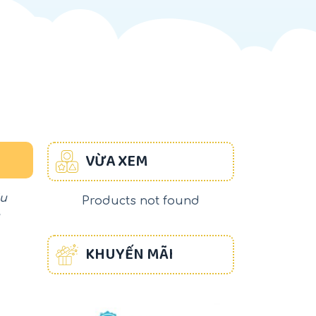
VỪA XEM
ịu
Products not found
KHUYẾN MÃI
-17%
-22%