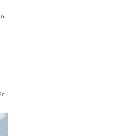
ân
y.