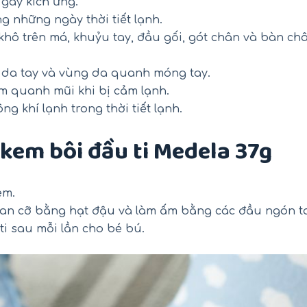
 gây kích ứng.
g những ngày thời tiết lạnh.
hô trên má, khuỷu tay, đầu gối, gót chân và bàn ch
da tay và vùng da quanh móng tay.
m quanh mũi khi bị cảm lạnh.
ng khí lạnh trong thời tiết lạnh.
em bôi đầu ti Medela 37g
em.
an cỡ bằng hạt đậu và làm ấm bằng các đầu ngón ta
i sau mỗi lần cho bé bú.