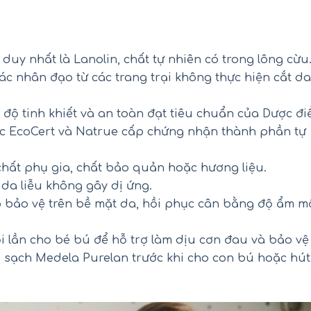
uy nhất là Lanolin, chất tự nhiên có trong lông cừu
c nhân đạo từ các trang trại không thực hiện cắt da
 độ tinh khiết và an toàn đạt tiêu chuẩn của Dược đi
c EcoCert và Natrue cấp chứng nhận thành phần tự
hất phụ gia, chất bảo quản hoặc hương liệu.
a liễu không gây dị ứng.
p bảo vệ trên bề mặt da, hồi phục cân bằng độ ẩm m
ối hồng Kirkland Pink Salt Fine
Siro Tylenol cho bé 2-11 
Grain của Mỹ hũ 2.27kg
Children’s Tylenol Pain+Feve
120ml
 lần cho bé bú để hỗ trợ làm dịu cơn đau và bảo vệ
₫
₫
450.000
550.000
 sạch Medela Purelan trước khi cho con bú hoặc hút
₫
₫
290.000
390.000