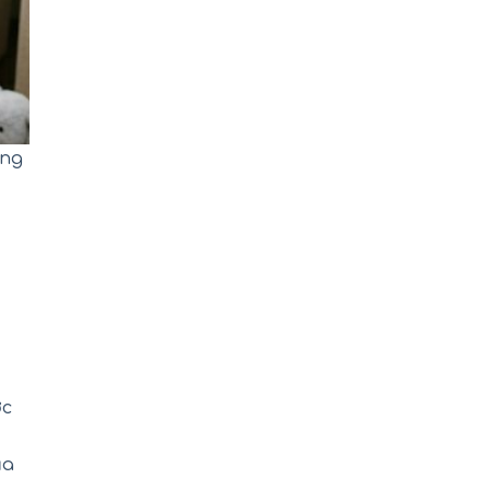
ang
ớc
ủa