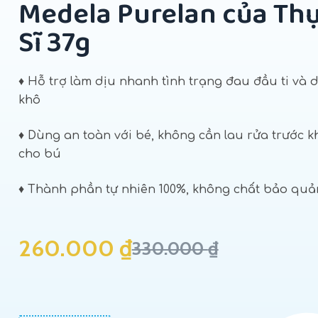
Medela Purelan của Th
Sĩ 37g
♦ Hỗ trợ làm dịu nhanh tình trạng đau đầu ti và 
khô
♦ Dùng an toàn với bé, không cần lau rửa trước k
cho bú
♦ Thành phần tự nhiên 100%, không chất bảo quả
260.000
₫
330.000
₫