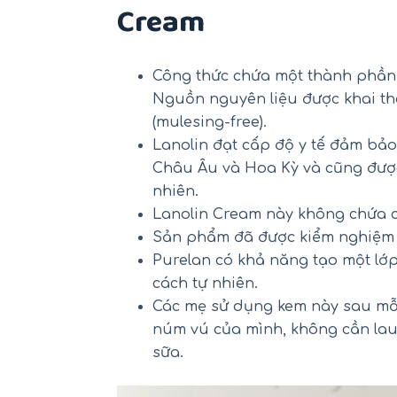
Cream
Công thức chứa một thành phần d
Nguồn nguyên liệu được khai thá
(mulesing-free).
Lanolin đạt cấp độ y tế đảm bảo
Châu Âu và Hoa Kỳ và cũng đượ
nhiên.
Lanolin Cream này không chứa c
Sản phẩm đã được kiểm nghiệm d
Purelan có khả năng tạo một lớ
Mu
cách tự nhiên.
Các mẹ sử dụng kem này sau mỗi
núm vú của mình, không cần lau
sữa.