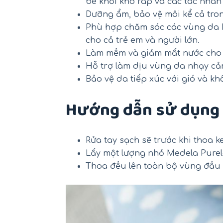
bé khỏi khô ráp và các tác nhân
Dưỡng ẩm, bảo vệ môi kể cả tron
Phù hợp chăm sóc các vùng da k
cho cả trẻ em và người lớn.
Làm mềm và giảm mất nước cho 
Hỗ trợ làm dịu vùng da nhạy cả
Bảo vệ da tiếp xúc với gió và khô
Hướng dẫn sử dụng k
Rửa tay sạch sẽ trước khi thoa k
Lấy một lượng nhỏ Medela Purel
Thoa đều lên toàn bộ vùng đầu t