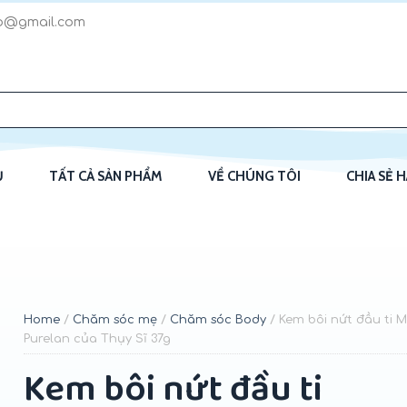
p@gmail.com
Ủ
TẤT CẢ SẢN PHẨM
VỀ CHÚNG TÔI
CHIA SẺ 
Home
/
Chăm sóc mẹ
/
Chăm sóc Body
/ Kem bôi nứt đầu ti 
Purelan của Thụy Sĩ 37g
Kem bôi nứt đầu ti