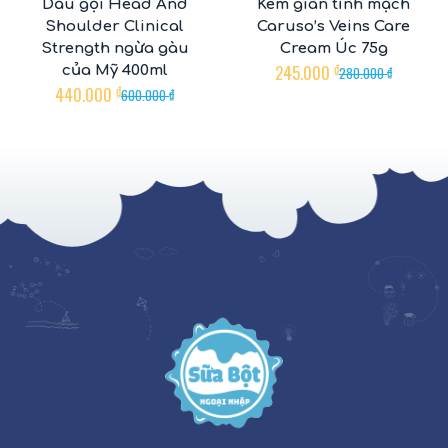
Dầu gội Head And
Kem giãn tĩnh mạch
Shoulder Clinical
Caruso’s Veins Care
Strength ngừa gàu
Cream Úc 75g
245.000
₫
của Mỹ 400ml
280.000
₫
440.000
₫
600.000
₫