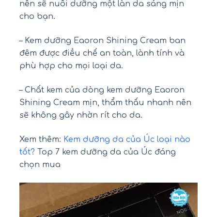
nên sẽ nuôi dưỡng một làn da sáng mịn
cho bạn.
– Kem dưỡng Eaoron Shining Cream ban
đêm được điều chế an toàn, lành tính và
phù hợp cho mọi loại da.
– Chất kem của dòng kem dưỡng Eaoron
Shining Cream mịn, thẩm thấu nhanh nên
sẽ không gây nhờn rít cho da.
Xem thêm:
Kem dưỡng da của Úc loại nào
tốt?
Top 7 kem dưỡng da của Úc đáng
chọn mua