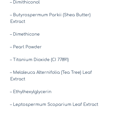
– Dimithiconol
– Butyrospermum Parkii (Shea Butter)
Extract
– Dimethicone
– Pearl Powder
– Titanium Dioxide (CI 77891)
– Melaleuca Alternifolia (Tea Tree) Leaf
Extract
– Ethylhexylglycerin
– Leptospermum Scoparium Leaf Extract