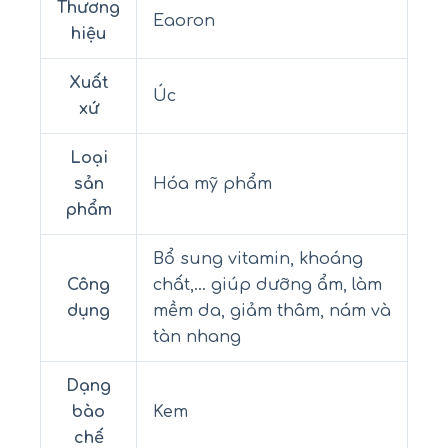
Thương
Eaoron
hiệu
Xuất
Úc
xứ
Loại
sản
Hóa mỹ phẩm
phẩm
Bổ sung vitamin, khoáng
Công
chất,… giúp dưỡng ẩm, làm
dụng
mềm da, giảm thâm, nám và
tàn nhang
Dạng
bào
Kem
chế