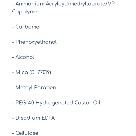
– Ammonium Acryloydimethyltaurate/VP
Copolymer
– Carbomer
– Phenoxyethanol
– Alcohol
– Mica (CI 77019)
– Methyl Paraben
– PEG-40 Hydrogenated Castor Oil
– Disodium EDTA
– Cellulose