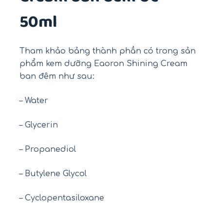
50ml
Tham khảo bảng thành phần có trong sản
phẩm kem dưỡng Eaoron Shining Cream
ban đêm như sau:
– Water
– Glycerin
– Propanediol
– Butylene Glycol
– Cyclopentasiloxane