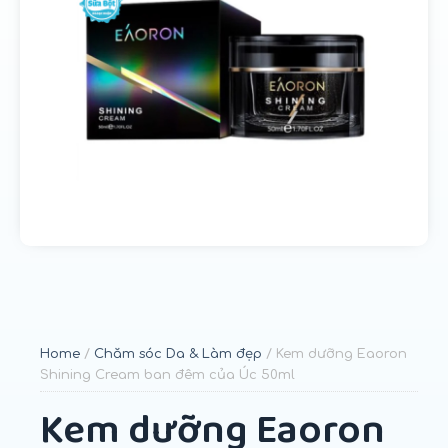
u
n
g
Home
/
Chăm sóc Da & Làm đẹp
/ Kem dưỡng Eaoron
Shining Cream ban đêm của Úc 50ml
Kem dưỡng Eaoron