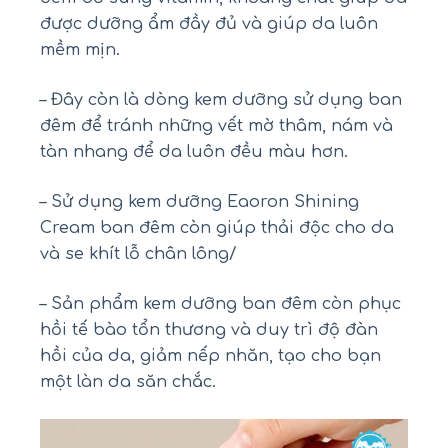
được dưỡng ẩm đầy đủ và giúp da luôn
mềm mịn.
– Đây còn là dòng kem dưỡng sử dụng ban
đêm để tránh những vết mờ thâm, nám và
tàn nhang để da luôn đều màu hơn.
– Sử dụng kem dưỡng Eaoron Shining
Cream ban đêm còn giúp thải độc cho da
và se khít lỗ chân lông/
– Sản phẩm kem dưỡng ban đêm còn phục
hồi tế bào tổn thương và duy trì độ đàn
hồi của da, giảm nếp nhăn, tạo cho bạn
một làn da săn chắc.