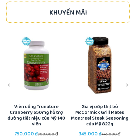
KHUYẾN MÃI
-17%
-22%
ổi
Viên uống Trunature
Gia vị ướp thịt bò
Cranberry 650mg hỗ trợ
McCormick Grill Mates
K
đường tiết niệu của Mỹ 140
Montreal Steak Seasoning
viên
của Mỹ 822g
₫
₫
₫
₫
750.000
345.000
900.000
445.000