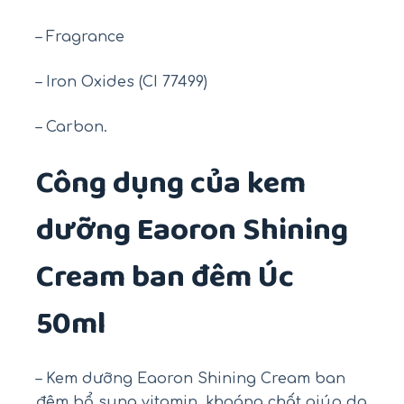
– Fragrance
– Iron Oxides (CI 77499)
– Carbon.
Công dụng của kem
dưỡng Eaoron Shining
Cream ban đêm Úc
50ml
– Kem dưỡng Eaoron Shining Cream ban
đêm bổ sung vitamin, khoáng chất giúp da