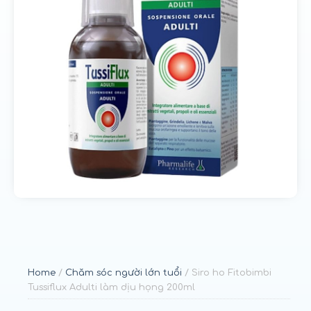
u
n
g
Home
/
Chăm sóc người lớn tuổi
/ Siro ho Fitobimbi
Tussiflux Adulti làm dịu họng 200ml