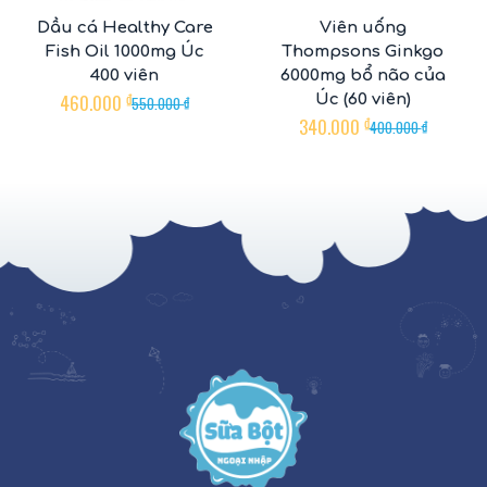
Dầu cá Healthy Care
Viên uống
Fish Oil 1000mg Úc
Thompsons Ginkgo
400 viên
6000mg bổ não của
460.000
₫
Úc (60 viên)
550.000
₫
340.000
₫
400.000
₫