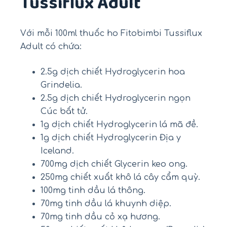
Tussiflux Adult
Với mỗi 100ml thuốc ho Fitobimbi Tussiflux
Adult có chứa:
2.5g dịch chiết Hydroglycerin hoa
Grindelia.
2.5g dịch chiết Hydroglycerin ngọn
Cúc bất tử.
1g dịch chiết Hydroglycerin lá mã đề.
1g dịch chiết Hydroglycerin Địa y
Iceland.
700mg dịch chiết Glycerin keo ong.
250mg chiết xuất khô lá cây cẩm quỳ.
100mg tinh dầu lá thông.
70mg tinh dầu lá khuynh diệp.
70mg tinh dầu cỏ xạ hương.