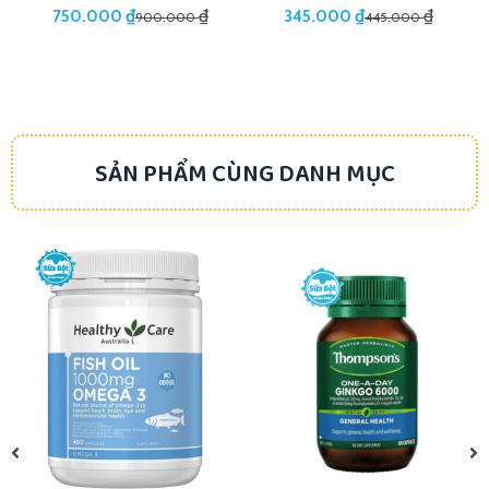
₫
₫
₫
₫
750.000
345.000
900.000
445.000
SẢN PHẨM CÙNG DANH MỤC
-16%
-15%