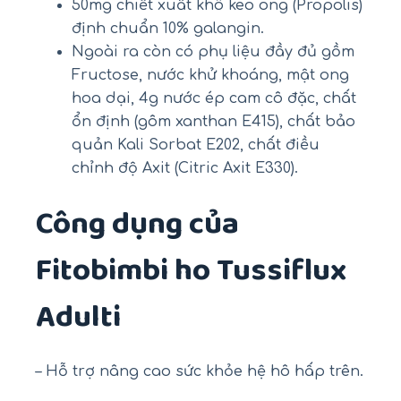
50mg chiết xuất khô keo ong (Propolis)
định chuẩn 10% galangin.
Ngoài ra còn có phụ liệu đầy đủ gồm
Fructose, nước khử khoáng, mật ong
hoa dại, 4g nước ép cam cô đặc, chất
ổn định (gôm xanthan E415), chất bảo
quản Kali Sorbat E202, chất điều
chỉnh độ Axit (Citric Axit E330).
Công dụng của
Fitobimbi ho Tussiflux
Adulti
– Hỗ trợ nâng cao sức khỏe hệ hô hấp trên.