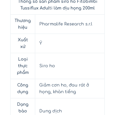
Thông số sản phẩm siro ho Fitobimbi
Tussiflux Adulti làm dịu họng 200ml
Thương
Pharmalife Research s.r.l
hiệu
Xuất
Ý
xứ
Loại
thực
Siro ho
phẩm
Công
Giảm cơn ho, đau rát ở
dụng
họng, khàn tiếng
Dạng
bào
Dung dịch