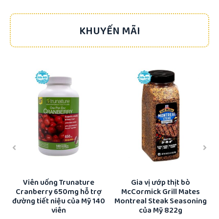
KHUYẾN MÃI
-17%
-22%
ổi
Viên uống Trunature
Gia vị ướp thịt bò
Cranberry 650mg hỗ trợ
McCormick Grill Mates
K
đường tiết niệu của Mỹ 140
Montreal Steak Seasoning
viên
của Mỹ 822g