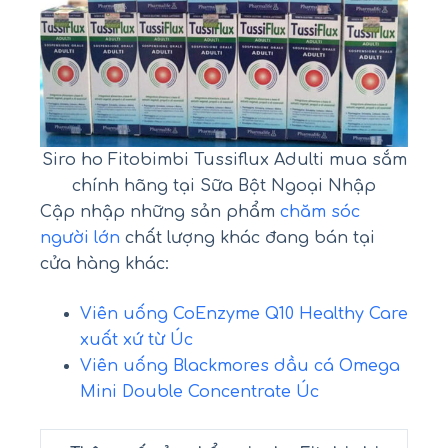
Siro ho Fitobimbi Tussiflux Adulti mua sắm
chính hãng tại Sữa Bột Ngoại Nhập
Cập nhập những sản phẩm
chăm sóc
người lớn
chất lượng khác đang bán tại
cửa hàng khác:
Viên uống CoEnzyme Q10
Healthy Care
xuất xứ từ Úc
Viên uống
Blackmores dầu cá
Omega
Mini Double Concentrate Úc