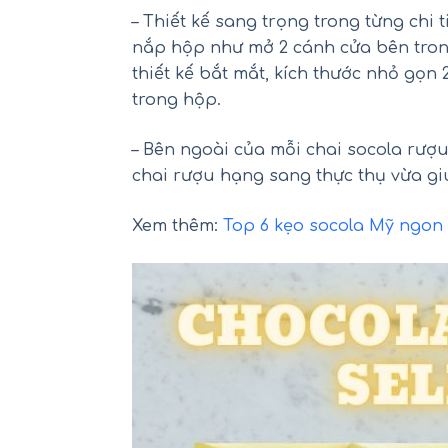
– Thiết kế sang trọng trong từng chi
nắp hộp như mở 2 cánh cửa bên trong
thiết kế bắt mắt, kích thước nhỏ gọn
trong hộp.
– Bên ngoài của mỗi chai socola rượu
Mu
chai rượu hạng sang thực thụ vừa g
Xem thêm:
Top 6 kẹo socola Mỹ ngon