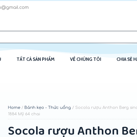
p@gmail.com
Ủ
TẤT CẢ SẢN PHẨM
VỀ CHÚNG TÔI
CHIA SẺ 
Home
/
Bánh kẹo - Thức uống
/ Socola rượu Anthon Berg sin
1884 Mỹ 64 chai
Socola rượu Anthon Be