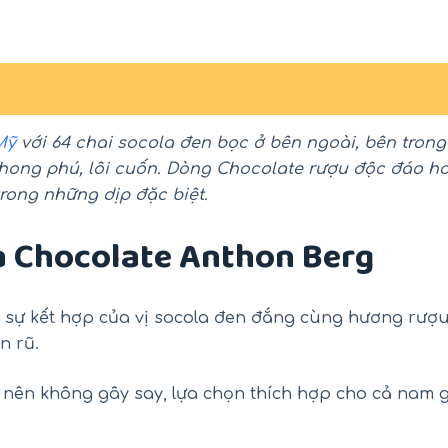
Mỹ
với 64 chai socola đen bọc ở bên ngoài, bên trong
phong phú, lôi cuốn. Dòng Chocolate rượu độc đáo h
rong những dịp đặc biệt.
a Chocolate Anthon Berg
-18%
-26%
ó sự kết hợp của vị socola đen đắng cùng hương rượ
n rũ.
% nên không gây say, lựa chọn thích hợp cho cả nam g