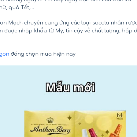
nữ, quà Tết,…
Đan Mạch chuyên cung ứng các loại socola nhân rượ
m được nhập khẩu từ Mỹ, tin cậy về chất lượng, hấp 
ngon
đáng chọn mua hiện nay