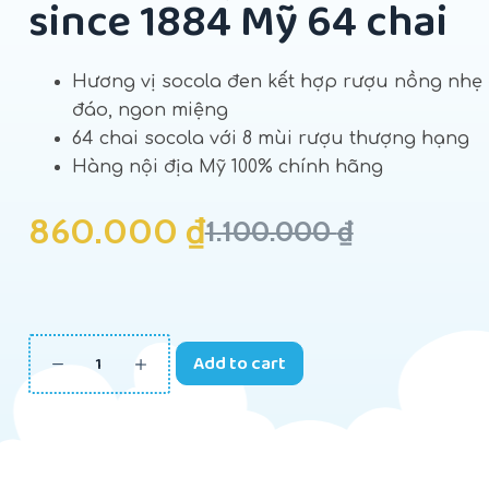
since 1884 Mỹ 64 chai
Hương vị socola đen kết hợp rượu nồng nhẹ
đáo, ngon miệng
64 chai socola với 8 mùi rượu thượng hạng
Hàng nội địa Mỹ 100% chính hãng
860.000
₫
1.100.000
₫
Add to cart