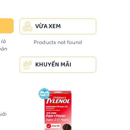
VỪA XEM
 là
Products not found
oàn
KHUYẾN MÃI
-17%
-22%
u
iới