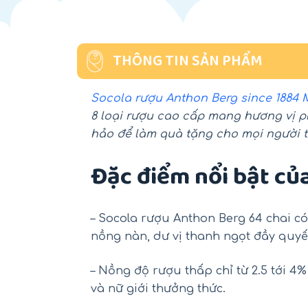
THÔNG TIN SẢN PHẨM
Socola rượu Anthon Berg since 1884 
8 loại rượu cao cấp mang hương vị 
hảo để làm quà tặng cho mọi người t
Đặc điểm nổi bật củ
– Socola rượu Anthon Berg 64 chai c
nồng nàn, dư vị thanh ngọt đầy quyế
– Nồng độ rượu thấp chỉ từ 2.5 tới 4
và nữ giới thưởng thức.