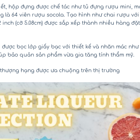
 tiết, hộp đựng được chế tác như tủ đựng rượu mini, m
 là 64 viên rượu socola. Tạo hình như chai rượu với
 2 inch (cỡ 5.08cm) được sắp xếp thành nhiều hàng đặt
 được bọc lớp giấy bạc với thiết kế và nhãn mác như
ối hồng Kirkland Pink Salt Fine
Siro Tylenol cho bé 2-11 
iúp bảo quản sản phẩm vừa gia tăng tính thẩm mỹ.
Grain của Mỹ hũ 2.27kg
Children’s Tylenol Pain+Feve
120ml
₫
₫
450.000
550.000
thượng hạng được ưa chuộng trên thị trường
₫
₫
290.000
390.000