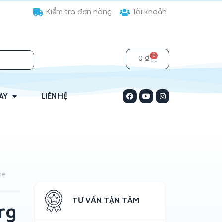
Kiểm tra đơn hàng
Tài khoản
0
0
₫
HAY
LIÊN HỆ
ce
rg
TƯ VẤN TẬN TÂM