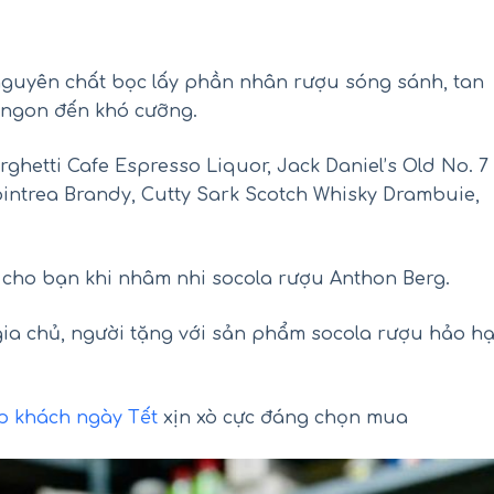
nguyên chất bọc lấy phần nhân rượu sóng sánh, tan
 ngon đến khó cưỡng.
ghetti Cafe Espresso Liquor, Jack Daniel’s Old No. 7
intrea Brandy, Cutty Sark Scotch Whisky Drambuie,
 cho bạn khi nhâm nhi socola rượu Anthon Berg.
ia chủ, người tặng với sản phẩm socola rượu hảo hạ
p khách ngày Tết
xịn xò cực đáng chọn mua