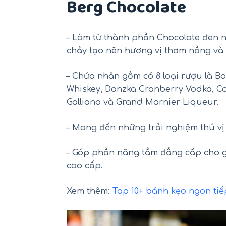
Berg Chocolate
– Làm từ thành phần Chocolate đen 
chảy tạo nên hương vị thơm nồng và
– Chứa nhân gồm có 8 loại rượu là Bor
Whiskey, Danzka Cranberry Vodka, Co
Galliano và Grand Marnier Liqueur.
– Mang đến những trải nghiệm thú vị
– Góp phần nâng tầm đẳng cấp cho g
cao cấp.
Xem thêm:
Top 10+ bánh kẹo ngon tiế