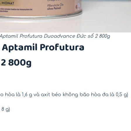
Aptamil Profutura Duoadvance Đức số 2 800g
 Aptamil Profutura
 2 800g
o hòa là 1,6 g và axit béo không bão hòa đa là 0,5 g)
 8 g)