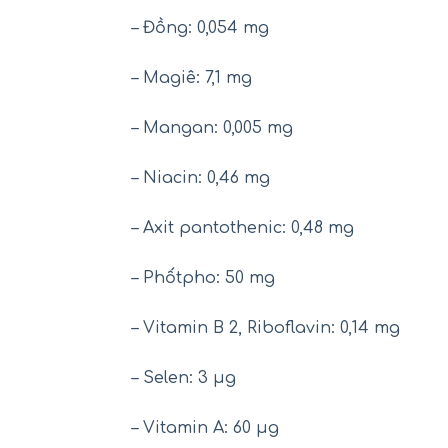
– Đồng: 0,054 mg
– Magiê: 7,1 mg
– Mangan: 0,005 mg
– Niacin: 0,46 mg
– Axit pantothenic: 0,48 mg
– Phốtpho: 50 mg
– Vitamin B 2, Riboflavin: 0,14 mg
– Selen: 3 μg
– Vitamin A: 60 μg