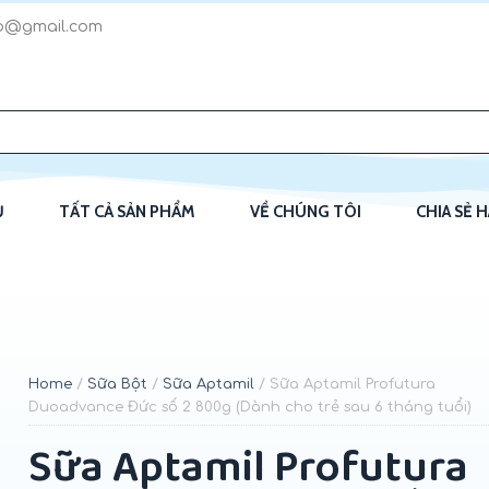
p@gmail.com
Ủ
TẤT CẢ SẢN PHẨM
VỀ CHÚNG TÔI
CHIA SẺ 
Home
/
Sữa Bột
/
Sữa Aptamil
/ Sữa Aptamil Profutura
Duoadvance Đức số 2 800g (Dành cho trẻ sau 6 tháng tuổi)
Sữa Aptamil Profutura