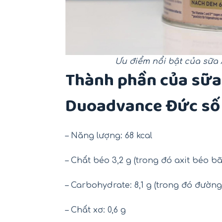
Ưu điểm nổi bật của sữa 
Thành phần của sữa
Duoadvance Đức số
– Năng lượng: 68 kcal
– Chất béo 3,2 g (trong đó axit béo bã
– Carbohydrate: 8,1 g (trong đó đường
– Chất xơ: 0,6 g