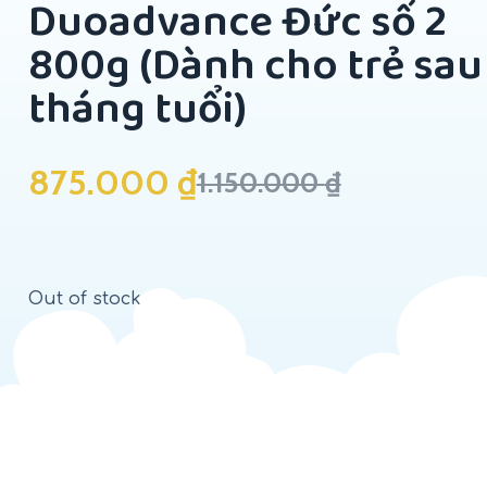
Duoadvance Đức số 2
800g (Dành cho trẻ sau
tháng tuổi)
875.000
₫
1.150.000
₫
Out of stock