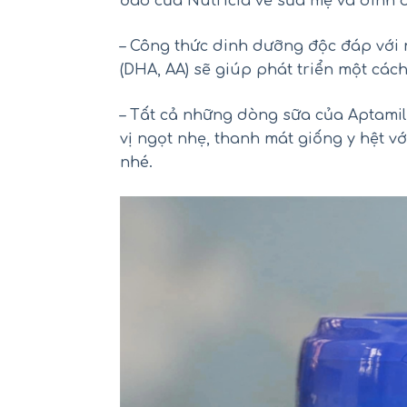
đáo của Nutricia về sữa mẹ và dinh 
– Công thức dinh dưỡng độc đáp với
(DHA, AA) sẽ giúp phát triển một cách
Mu
– Tất cả những dòng sữa của Aptamil
vị ngọt nhẹ, thanh mát giống y hệt 
nhé.