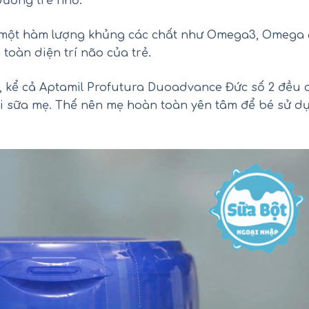
dưỡng trẻ nhỏ.
 một hàm lượng khủng các chất như Omega3, Omega 
 toàn diện trí não của trẻ.
ối hồng Kirkland Pink Salt Fine
Siro Tylenol cho bé 2-11 
, kể cả Aptamil Profutura Duoadvance Đức số 2 đều 
Grain của Mỹ hũ 2.27kg
Children’s Tylenol Pain+Feve
120ml
với sữa mẹ. Thế nên mẹ hoàn toàn yên tâm để bé sử d
₫
₫
450.000
550.000
₫
₫
290.000
390.000