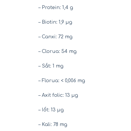
– Protein: 1,4 g
– Biotin: 1,9 μg
– Canxi: 72 mg
– Clorua: 54 mg
– Sắt: 1 mg
– Florua: < 0,006 mg
– Axit folic: 13 μg
– Iốt: 13 μg
– Kali: 78 mg