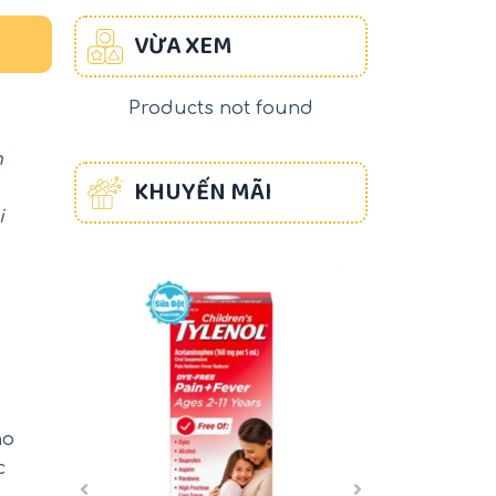
VỪA XEM
Products not found
n
KHUYẾN MÃI
i
-17%
-22%
ho
c