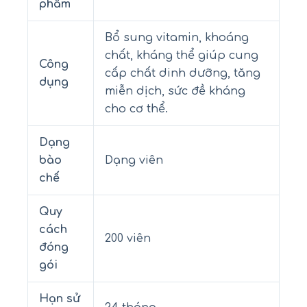
phẩm
Bổ sung vitamin, khoáng
chất, kháng thể giúp cung
Công
cấp chất dinh dưỡng, tăng
dụng
miễn dịch, sức đề kháng
cho cơ thể.
Dạng
bào
Dạng viên
chế
Quy
cách
200 viên
đóng
gói
Hạn sử