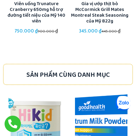
ổi
Viên uống Trunature
Gia vị ướp thịt bò
Cranberry 650mg hỗ trợ
McCormick Grill Mates
K
đường tiết niệu của Mỹ 140
Montreal Steak Seasoning
viên
của Mỹ 822g
₫
₫
₫
₫
750.000
345.000
900.000
445.000
SẢN PHẨM CÙNG DANH MỤC
-46%
-14%