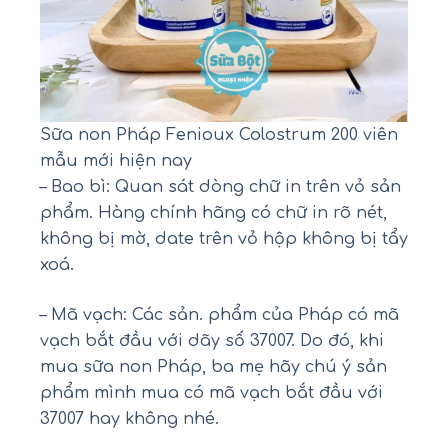
Sữa non Pháp Fenioux Colostrum 200 viên
mẫu mới hiện nay
– Bao bì: Quan sát dòng chữ in trên vỏ sản
phẩm. Hàng chính hãng có chữ in rõ nét,
không bị mờ, date trên vỏ hộp không bị tẩy
xoá.
– Mã vạch: Các sản. phẩm của Pháp có mã
vạch bắt đầu với dãy số 37007. Do đó, khi
mua sữa non Pháp, ba mẹ hãy chú ý sản
phẩm mình mua có mã vạch bắt đầu với
37007 hay không nhé.