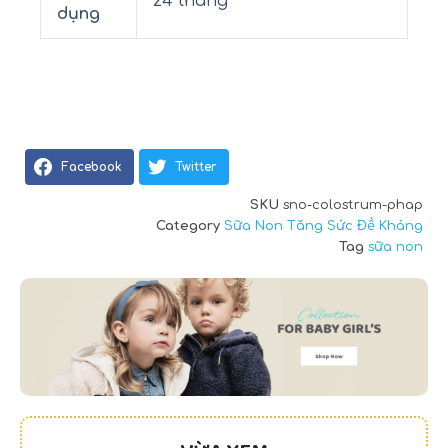
24 tháng
dụng
Facebook
Twitter
SKU
sno-colostrum-phap
Category
Sữa Non Tăng Sức Đề Kháng
Tag
sữa non