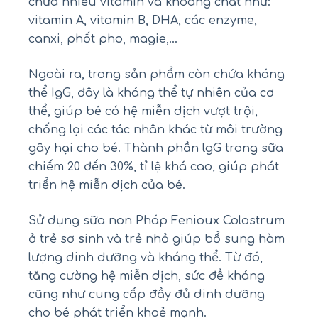
chứa nhiều vitamin và khoáng chất như:
vitamin A, vitamin B, DHA, các enzyme,
canxi, phốt pho, magie,…
Ngoài ra, trong sản phẩm còn chứa kháng
thể IgG, đây là kháng thể tự nhiên của cơ
thể, giúp bé có hệ miễn dịch vượt trội,
chống lại các tác nhân khác từ môi trường
gây hại cho bé. Thành phần lgG trong sữa
chiếm 20 đến 30%, tỉ lệ khá cao, giúp phát
triển hệ miễn dịch của bé.
Sử dụng sữa non Pháp Fenioux Colostrum
ở trẻ sơ sinh và trẻ nhỏ giúp bổ sung hàm
lượng dinh dưỡng và kháng thể. Từ đó,
tăng cường hệ miễn dịch, sức đề kháng
cũng như cung cấp đầy đủ dinh dưỡng
cho bé phát triển khoẻ mạnh.