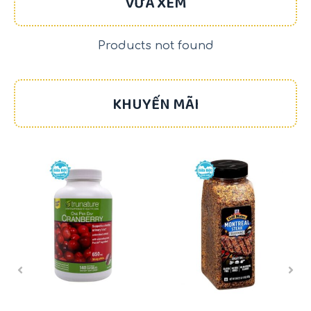
VỪA XEM
Products not found
KHUYẾN MÃI
-17%
-22%