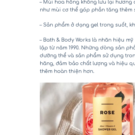
– Mùi hoa hồng không lưu lại hương
như mùi cơ thể góp phần tăng thêm s
– Sản phẩm ở dạng gel trong suốt, kh
– Bath & Body Works là nhãn hiệu m
lập từ năm 1990. Những dòng sản phẩ
Mu
dưỡng thể và sản phẩm sử dụng tron
hãng, đảm bảo chất lượng và hiệu qu
thêm hoàn thiện hơn.