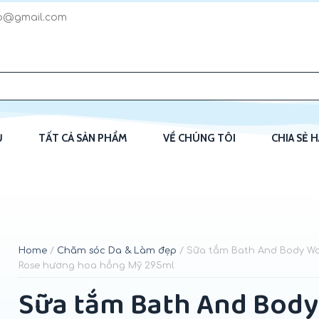
p@gmail.com
Ủ
TẤT CẢ SẢN PHẨM
VỀ CHÚNG TÔI
CHIA SẺ 
Home
/
Chăm sóc Da & Làm đẹp
/ Sữa tắm Bath And Body Wo
Rose hương hoa hồng Mỹ 295ml
Sữa tắm Bath And Body