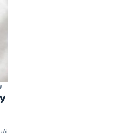
ẹ
dy
uôi