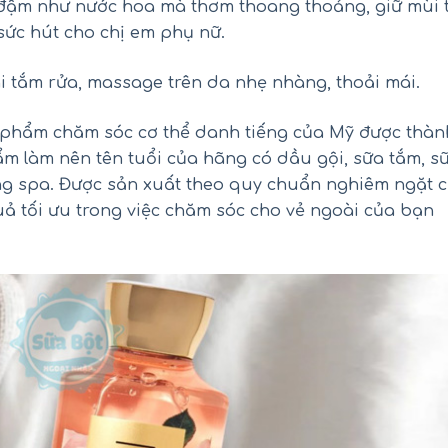
 đậm như nước hoa mà thơm thoang thoảng, giữ mùi 
ức hút cho chị em phụ nữ.
i tắm rửa, massage trên da nhẹ nhàng, thoải mái.
ỹ phẩm chăm sóc cơ thể danh tiếng của Mỹ được thàn
m làm nên tên tuổi của hãng có dầu gội, sữa tắm, s
ối hồng Kirkland Pink Salt Fine
Siro Tylenol cho bé 2-11 
g spa. Được sản xuất theo quy chuẩn nghiêm ngặt 
Grain của Mỹ hũ 2.27kg
Children’s Tylenol Pain+Feve
120ml
ả tối ưu trong việc chăm sóc cho vẻ ngoài của bạn
₫
₫
450.000
550.000
₫
₫
290.000
390.000