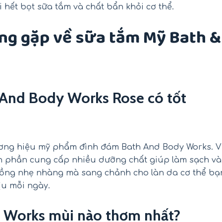
 hết bọt sữa tắm và chất bẩn khỏi cơ thể.
ng gặp về sữa tắm Mỹ Bath &
 And Body Works Rose có tốt
hương hiệu mỹ phẩm đình đám Bath And Body Works. V
nh phần cung cấp nhiều dưỡng chất giúp làm sạch và
ồng nhẹ nhàng mà sang chảnh cho làn da cơ thể bạ
ịu mỗi ngày.
 Works mùi nào thơm nhất?