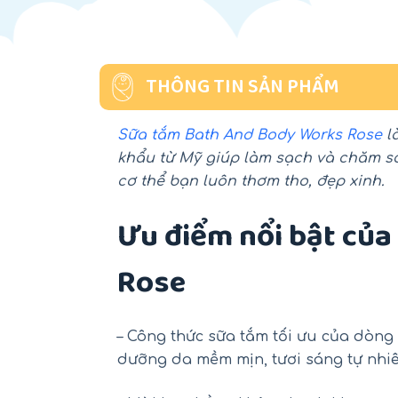
THÔNG TIN SẢN PHẨM
Sữa tắm Bath And Body Works Rose
l
khẩu từ Mỹ giúp làm sạch và chăm s
cơ thể bạn luôn thơm tho, đẹp xinh.
Ưu điểm nổi bật củ
Rose
– Công thức sữa tắm tối ưu của dòng
dưỡng da mềm mịn, tươi sáng tự nhiê