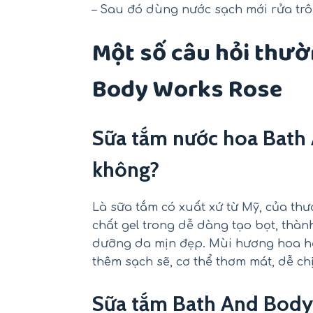
– Sau đó dùng nước sạch mới rửa trôi
Một số câu hỏi thườ
Body Works Rose
Sữa tắm nước hoa Bath
không?
Là sữa tắm có xuất xứ từ Mỹ, của t
chất gel trong dễ dàng tạo bọt, thà
dưỡng da mịn đẹp. Mùi hương hoa h
thêm sạch sẽ, cơ thể thơm mát, dễ ch
Sữa tắm Bath And Body