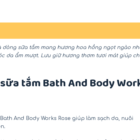
à dòng sữa tắm mang hương hoa hồng ngọt ngào nh
óc da ẩm mượt. Lưu giữ hương thơm tươi mát giúp ch
a sữa tắm Bath And Body Wor
-18%
-26%
 Bath And Body Works Rose giúp làm sạch da, nuôi
n.