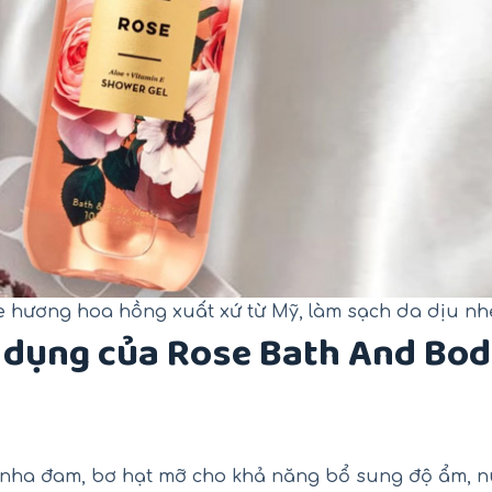
 hương hoa hồng xuất xứ từ Mỹ, làm sạch da dịu nh
 dụng của Rose Bath And Bo
n nha đam, bơ hạt mỡ cho khả năng bổ sung độ ẩm, n