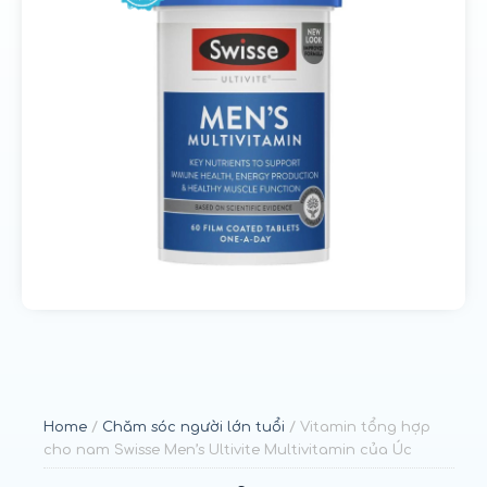
u
n
g
Home
/
Chăm sóc người lớn tuổi
/ Vitamin tổng hợp
cho nam Swisse Men’s Ultivite Multivitamin của Úc