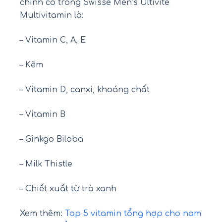
chính có trong Swisse Men’s Ultivite
Multivitamin là:
– Vitamin C, A, E
– Kẽm
– Vitamin D, canxi, khoáng chất
– Vitamin B
– Ginkgo Biloba
– Milk Thistle
– Chiết xuất từ trà xanh
Xem thêm:
Top 5 vitamin tổng hợp cho nam