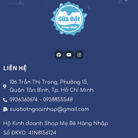
LIÊN HỆ
106 Trần Thị Trọng, Phường 15,
Quận Tân Bình, Tp. Hồ Chí Minh
0936360674 - 0938855548
suabotngoainhap@gmail.com
Hộ Kinh doanh Shop Mẹ Bé Hàng Nhập
Số ĐKKD: 41N8156124