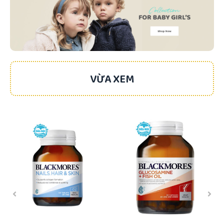
VỪA XEM
-24%
-25%