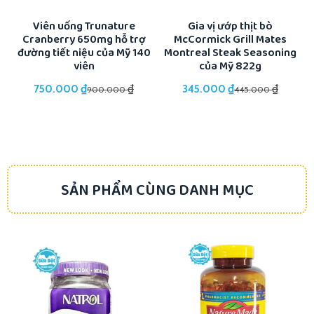
ổi
Viên uống Trunature
Gia vị ướp thịt bò
Cranberry 650mg hỗ trợ
McCormick Grill Mates
K
đường tiết niệu của Mỹ 140
Montreal Steak Seasoning
viên
của Mỹ 822g
₫
₫
₫
₫
750.000
345.000
900.000
445.000
SẢN PHẨM CÙNG DANH MỤC
-19%
-13%