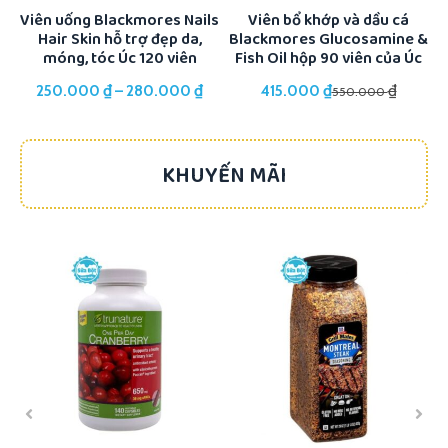
il
Viên uống Blackmores Nails
Viên bổ khớp và dầu cá
Hair Skin hỗ trợ đẹp da,
Blackmores Glucosamine &
móng, tóc Úc 120 viên
Fish Oil hộp 90 viên của Úc
₫
₫
₫
₫
250.000
–
280.000
415.000
550.000
KHUYẾN MÃI
-17%
-22%