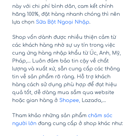
này với chi phí bình dân, cam kết chính
hãng 100%, đặt hàng nhanh chóng thì nên
lựa chọn
Sữa Bột Ngoại Nhập
.
Shop vốn dành được nhiều thiện cảm từ
các khách hàng nhờ sự uy tín trong việc
cung ứng hàng nhập khẩu từ Úc, Anh, Mỹ,
Pháp,… Luôn đảm bảo tin cậy về chất
lượng và xuất xứ, sẵn cung cấp các thông
tin về sản phẩm rõ ràng. Hỗ trợ khách
hàng cách sử dụng phù hợp để đạt hiệu
quả tốt, dễ dàng mua sắm qua website
hoặc gian hàng ở
Shopee,
Lazada,…
Tham khảo những sản phẩm
chăm sóc
người lớn
đang cung cấp ở shop khác như: