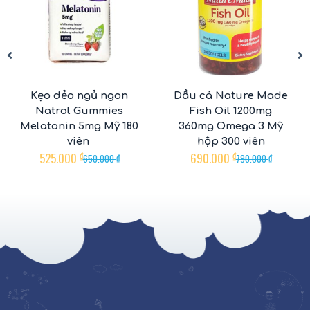
Kẹo dẻo ngủ ngon
Dầu cá Nature Made
Natrol Gummies
Fish Oil 1200mg
Melatonin 5mg Mỹ 180
360mg Omega 3 Mỹ
viên
hộp 300 viên
525.000
₫
690.000
₫
650.000
₫
790.000
₫