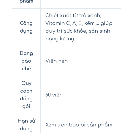
phẩm
Chiết xuất từ trà xanh,
Công
Vitamin C, A, E, kẽm,… giúp
dụng
duy trì sức khỏe, sản sinh
nặng lượng
Dạng
bào
Viên nén
chế
Quy
cách
60 viên
đóng
gói
Hạn sử
Xem trên bao bì sản phẩm
dụng