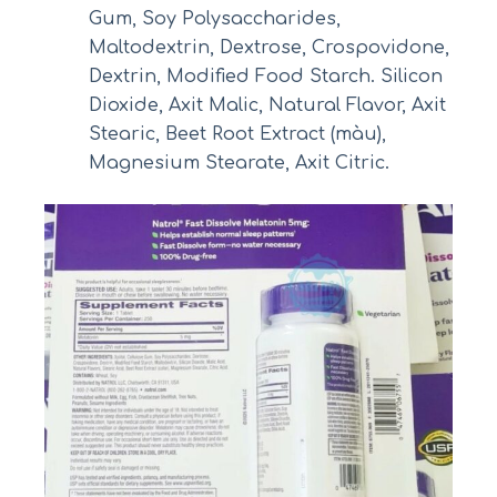
Gum, Soy Polysaccharides,
Maltodextrin, Dextrose, Crospovidone,
Dextrin, Modified Food Starch. Silicon
Dioxide, Axit Malic, Natural Flavor, Axit
Stearic, Beet Root Extract (màu),
Magnesium Stearate, Axit Citric.