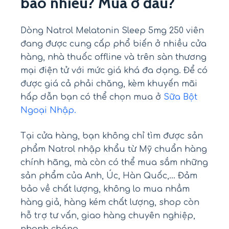
bao nhiêu? Mua ở đâu?
Dòng Natrol Melatonin Sleep 5mg 250 viên
đang được cung cấp phổ biến ở nhiều cửa
hàng, nhà thuốc offline và trên sàn thương
mại điện tử với mức giá khá đa dạng. Để có
được giá cả phải chăng, kèm khuyến mãi
hấp dẫn bạn có thể chọn mua ở
Sữa Bột
Ngoại Nhập.
Tại cửa hàng, bạn không chỉ tìm được sản
phẩm Natrol nhập khẩu từ Mỹ chuẩn hàng
chính hãng, mà còn có thể mua sắm những
sản phẩm của Anh, Úc, Hàn Quốc,… Đảm
bảo về chất lượng, không lo mua nhầm
hàng giả, hàng kém chất lượng, shop còn
hỗ trợ tư vấn, giao hàng chuyên nghiệp,
nhanh chóng.