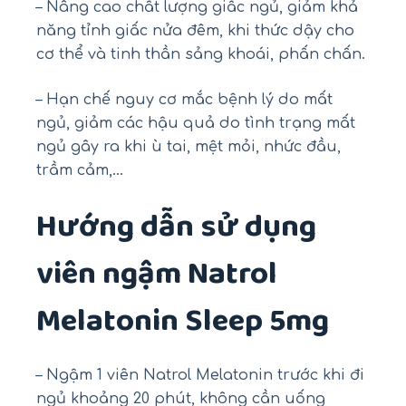
– Nâng cao chất lượng giấc ngủ, giảm khả
năng tỉnh giấc nửa đêm, khi thức dậy cho
cơ thể và tinh thần sảng khoái, phấn chấn.
– Hạn chế nguy cơ mắc bệnh lý do mất
ngủ, giảm các hậu quả do tình trạng mất
ngủ gây ra khi ù tai, mệt mỏi, nhức đầu,
trầm cảm,…
Hướng dẫn sử dụng
viên ngậm Natrol
Melatonin Sleep 5mg
– Ngậm 1 viên Natrol Melatonin trước khi đi
ngủ khoảng 20 phút, không cần uống