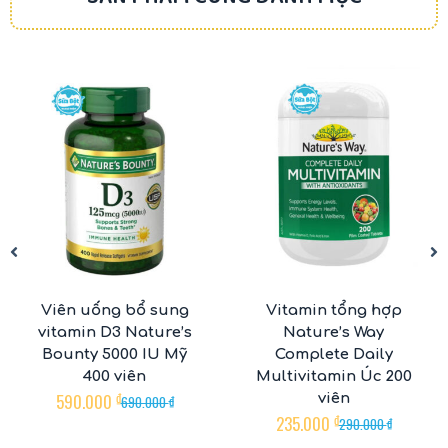
-14%
-19%
Viên uống bổ sung
Vitamin tổng hợp
vitamin D3 Nature’s
Nature’s Way
Bounty 5000 IU Mỹ
Complete Daily
400 viên
Multivitamin Úc 200
590.000
₫
viên
690.000
₫
235.000
₫
290.000
₫