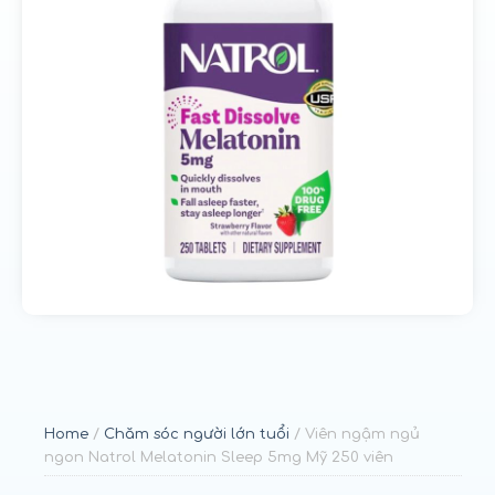
u
n
g
Home
/
Chăm sóc người lớn tuổi
/ Viên ngậm ngủ
ngon Natrol Melatonin Sleep 5mg Mỹ 250 viên