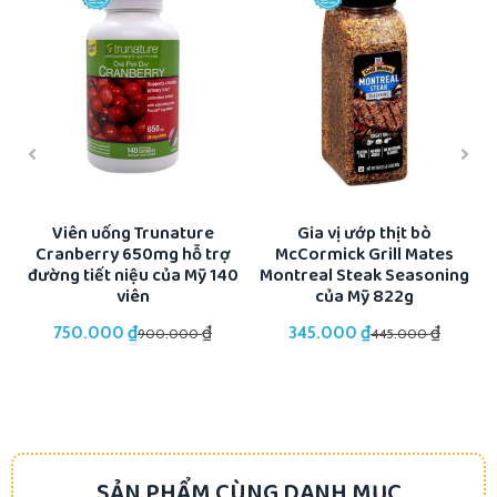
ổi
Viên uống Trunature
Gia vị ướp thịt bò
Cranberry 650mg hỗ trợ
McCormick Grill Mates
K
đường tiết niệu của Mỹ 140
Montreal Steak Seasoning
viên
của Mỹ 822g
₫
₫
₫
₫
750.000
345.000
900.000
445.000
SẢN PHẨM CÙNG DANH MỤC