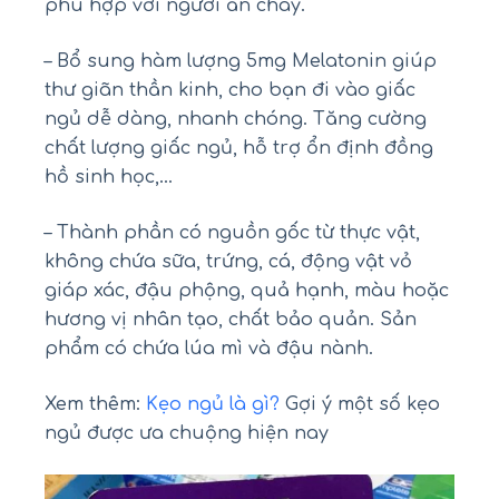
phù hợp với người ăn chay.
– Bổ sung hàm lượng 5mg Melatonin giúp
thư giãn thần kinh, cho bạn đi vào giấc
ngủ dễ dàng, nhanh chóng. Tăng cường
chất lượng giấc ngủ, hỗ trợ ổn định đồng
hồ sinh học,…
– Thành phần có nguồn gốc từ thực vật,
không chứa sữa, trứng, cá, động vật vỏ
giáp xác, đậu phộng, quả hạnh, màu hoặc
hương vị nhân tạo, chất bảo quản. Sản
phẩm có chứa lúa mì và đậu nành.
Xem thêm:
Kẹo ngủ là gì?
Gợi ý một số kẹo
ngủ được ưa chuộng hiện nay