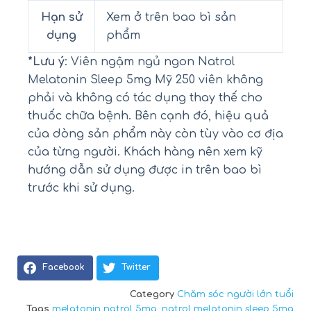
Hạn sử
Xem ở trên bao bì sản
dụng
phẩm
*Lưu ý
: Viên ngậm ngủ ngon Natrol
Melatonin Sleep 5mg Mỹ 250 viên không
phải và không có tác dụng thay thế cho
thuốc chữa bệnh. Bên cạnh đó, hiệu quả
của dòng sản phẩm này còn tùy vào cơ địa
của từng người. Khách hàng nên xem kỹ
hướng dẫn sử dụng được in trên bao bì
trước khi sử dụng.
Facebook
Twitter
Category
Chăm sóc người lớn tuổi
Tags
melatonin natrol 5mg
,
natrol melatonin sleep 5mg