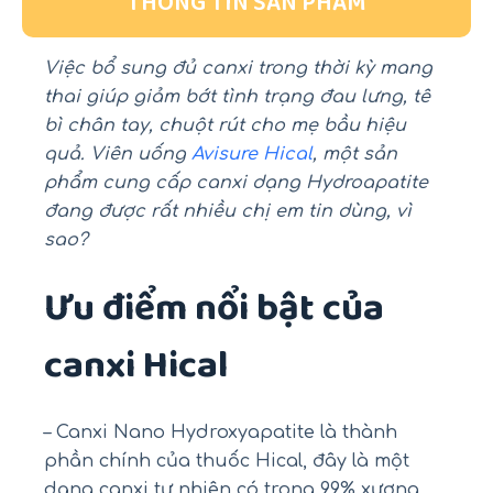
THÔNG TIN SẢN PHẨM
Việc bổ sung đủ canxi trong thời kỳ mang
thai giúp giảm bớt tình trạng đau lưng, tê
bì chân tay, chuột rút cho mẹ bầu hiệu
quả. Viên uống
Avisure Hical
, một sản
phẩm cung cấp canxi dạng Hydroapatite
đang được rất nhiều chị em tin dùng, vì
sao?
Ưu điểm nổi bật của
canxi Hical
– Canxi Nano Hydroxyapatite là thành
phần chính của thuốc Hical, đây là một
dạng canxi tự nhiên có trong 99% xương,