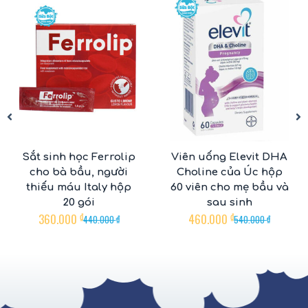
Sắt sinh học Ferrolip
Viên uống Elevit DHA
cho bà bầu, người
Choline của Úc hộp
thiếu máu Italy hộp
60 viên cho mẹ bầu và
20 gói
sau sinh
360.000
₫
460.000
₫
440.000
₫
540.000
₫