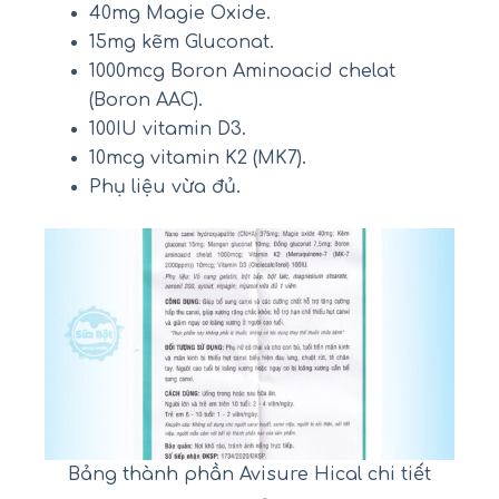
40mg Magie Oxide.
15mg kẽm Gluconat.
1000mcg Boron Aminoacid chelat
(Boron AAC).
100IU vitamin D3.
10mcg vitamin K2 (MK7).
Phụ liệu vừa đủ.
Bảng thành phần Avisure Hical chi tiết