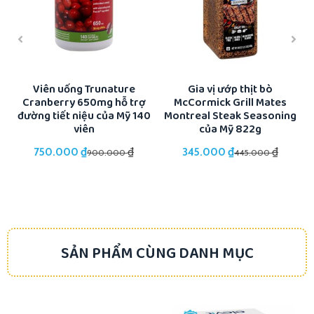
ổi
Viên uống Trunature
Gia vị ướp thịt bò
Cranberry 650mg hỗ trợ
McCormick Grill Mates
K
đường tiết niệu của Mỹ 140
Montreal Steak Seasoning
viên
của Mỹ 822g
₫
₫
₫
₫
750.000
345.000
900.000
445.000
SẢN PHẨM CÙNG DANH MỤC
-18%
-15%