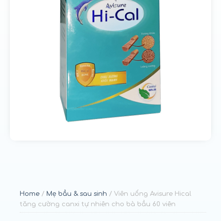
u
n
g
Home
/
Mẹ bầu & sau sinh
/ Viên uống Avisure Hical
tăng cường canxi tự nhiên cho bà bầu 60 viên