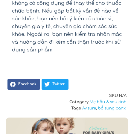
không có công dụng để thay thế cho thuốc
chữa bệnh. Nếu gặp bất kỳ vấn đề nào về
sức khỏe, bạn nên hỏi ý kiến của bác sĩ,
chuyên gia y tế, chuyên gia chăm sóc sức
khỏe. Ngoài ra, bạn nên kiểm tra nhãn mác
và hướng dẫn đi kèm cẩn thận trước khi sử
dụng sản phẩm.
Facebook
Twitter
SKU
N/A
Category
Mẹ bầu & sau sinh
Tags
Avisure
,
bổ sung canxi