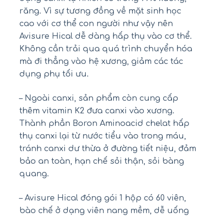
răng. Vì sự tương đồng về mặt sinh học
cao với cơ thể con người như vậy nên
Avisure Hical dễ dàng hấp thụ vào cơ thể.
Không cần trải qua quá trình chuyển hóa
mà đi thẳng vào hệ xương, giảm các tác
dụng phụ tối ưu.
– Ngoài canxi, sản phẩm còn cung cấp
thêm vitamin K2 đưa canxi vào xương.
Thành phần Boron Aminoacid chelat hấp
thụ canxi lại từ nước tiểu vào trong máu,
tránh canxi dư thừa ở đường tiết niệu, đảm
bảo an toàn, hạn chế sỏi thận, sỏi bàng
quang.
– Avisure Hical đóng gói 1 hộp có 60 viên,
bào chế ở dạng viên nang mềm, dễ uống