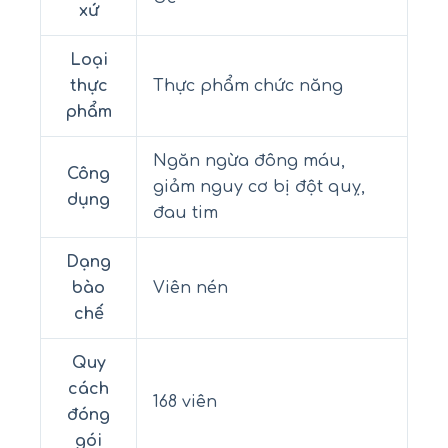
xứ
Loại
thực
Thực phẩm chức năng
phẩm
Ngăn ngừa đông máu,
Công
giảm nguy cơ bị đột quỵ,
dụng
đau tim
Dạng
bào
Viên nén
chế
Quy
cách
168 viên
đóng
gói