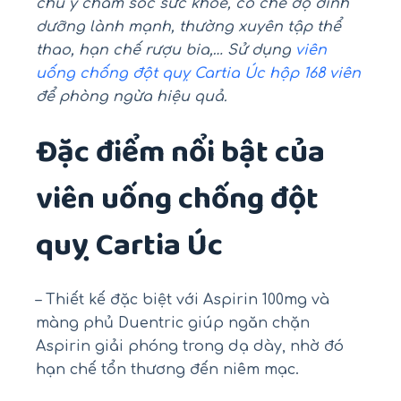
chú ý chăm sóc sức khỏe, có chế độ dinh
dưỡng lành mạnh, thường xuyên tập thể
thao, hạn chế rượu bia,… Sử dụng
viên
uống chống đột quỵ Cartia Úc hộp 168 viên
để phòng ngừa hiệu quả.
Đặc điểm nổi bật của
viên uống chống đột
quỵ Cartia Úc
– Thiết kế đặc biệt với Aspirin 100mg và
màng phủ Duentric giúp ngăn chặn
Aspirin giải phóng trong dạ dày, nhờ đó
hạn chế tổn thương đến niêm mạc.