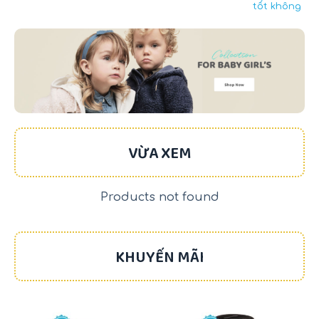
tốt không
VỪA XEM
Products not found
KHUYẾN MÃI
-17%
-22%