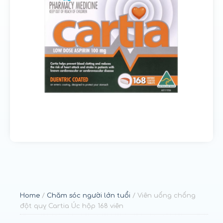
u
n
g
Home
/
Chăm sóc người lớn tuổi
/ Viên uống chống
đột quỵ Cartia Úc hộp 168 viên