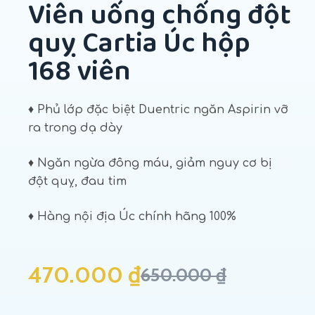
Viên uống chống đột
quỵ Cartia Úc hộp
168 viên
♦ Phủ lớp đặc biệt Duentric ngăn Aspirin vỡ
ra trong dạ dày
♦ Ngăn ngừa đông máu, giảm nguy cơ bị
đột quỵ, đau tim
♦ Hàng nội địa Úc chính hãng 100%
470.000
₫
650.000
₫