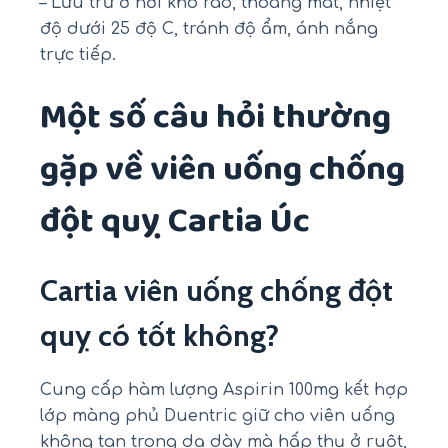
– Lưu trữ ở nơi khô ráo, thoáng mát, nhiệt
độ dưới 25 độ C, tránh độ ẩm, ánh nắng
trực tiếp.
Một số câu hỏi thường
gặp về viên uống chống
đột quỵ Cartia Úc
Cartia viên uống chống đột
quỵ có tốt không?
Cung cấp hàm lượng Aspirin 100mg kết hợp
lớp màng phủ Duentric giữ cho viên uống
không tan trong dạ dày mà hấp thụ ở ruột,