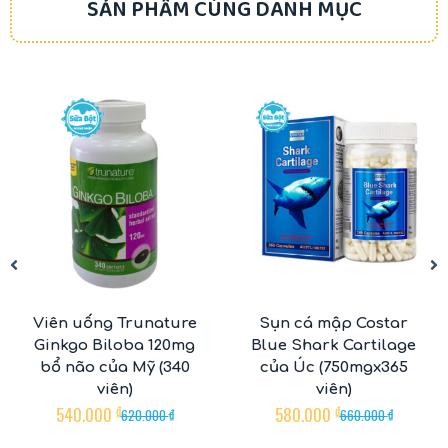
SẢN PHẨM CÙNG DANH MỤC
-13%
-12%
Viên uống Trunature
Sụn cá mập Costar
Ginkgo Biloba 120mg
Blue Shark Cartilage
bổ não của Mỹ (340
của Úc (750mgx365
viên)
viên)
540.000
₫
580.000
₫
620.000
₫
660.000
₫