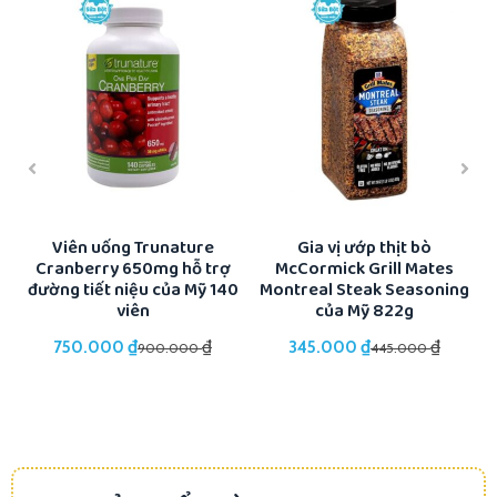
ổi
Viên uống Trunature
Gia vị ướp thịt bò
Cranberry 650mg hỗ trợ
McCormick Grill Mates
K
đường tiết niệu của Mỹ 140
Montreal Steak Seasoning
viên
của Mỹ 822g
₫
₫
₫
₫
750.000
345.000
900.000
445.000