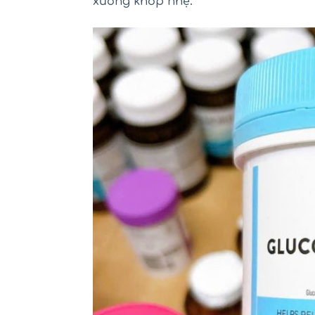
xương khớp nhẹ.
Mu