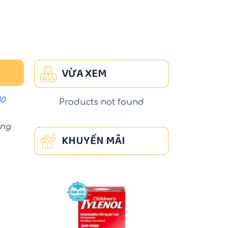
VỪA XEM
80
Products not found
ống
KHUYẾN MÃI
-17%
-22%