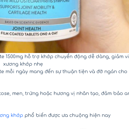
te 1500mg hỗ trợ khớp chuyển động dễ dàng, giảm v
xương khớp nhẹ
fate mỗi ngày mang đến sự thuận tiện và đỡ ngán cho
tose, men, trứng hoặc hương vị nhân tạo, đảm bảo a
ương khớp
phổ biến được ưa chuộng hiện nay