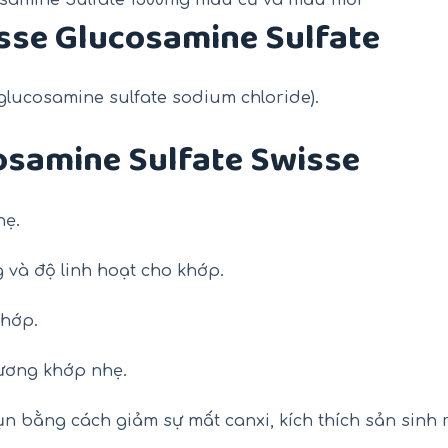
sse Glucosamine Sulfate
 glucosamine sulfate sodium chloride).
osamine Sulfate Swisse
hẹ.
 và độ linh hoạt cho khớp.
khớp.
xương khớp nhẹ.
ụn bằng cách giảm sự mất canxi, kích thích sản sinh 