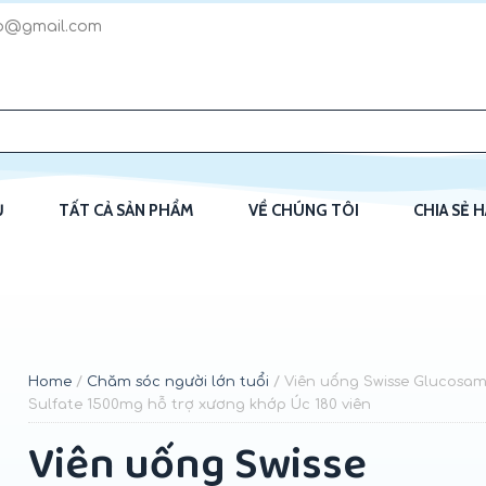
p@gmail.com
Ủ
TẤT CẢ SẢN PHẨM
VỀ CHÚNG TÔI
CHIA SẺ 
Home
/
Chăm sóc người lớn tuổi
/ Viên uống Swisse Glucosam
Sulfate 1500mg hỗ trợ xương khớp Úc 180 viên
Viên uống Swisse