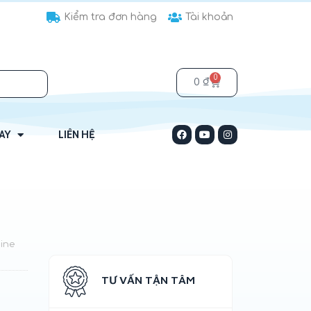
Kiểm tra đơn hàng
Tài khoản
0
0
₫
HAY
LIÊN HỆ
ine
TƯ VẤN TẬN TÂM