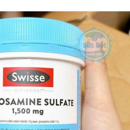
ối hồng Kirkland Pink Salt Fine
Siro Tylenol cho bé 2-11 
Grain của Mỹ hũ 2.27kg
Children’s Tylenol Pain+Feve
120ml
₫
₫
450.000
550.000
₫
₫
290.000
390.000