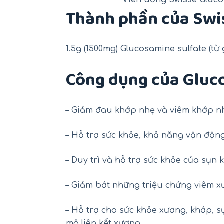
Thành phần của Swi
1.5g (1500mg) Glucosamine sulfate (từ
Công dụng của Gluc
– Giảm đau khớp nhẹ và viêm khớp n
– Hỗ trợ sức khỏe, khả năng vận động
– Duy trì và hỗ trợ sức khỏe của sụn 
– Giảm bớt những triệu chứng viêm 
– Hỗ trợ cho sức khỏe xương, khớp, s
mô liên kết xương.