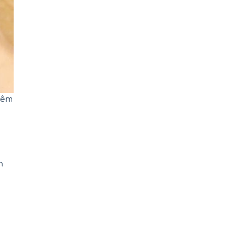
iêm
n