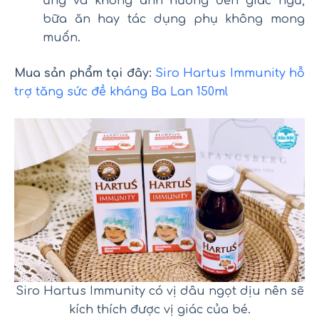
ứng và không ảnh hưởng đến giấc ngủ,
bữa ăn hay tác dụng phụ không mong
muốn.
Mua sản phẩm tại đây:
Siro Hartus Immunity hỗ
trợ tăng sức đề kháng Ba Lan 150ml
Siro Hartus Immunity có vị dâu ngọt dịu nên sẽ
kích thích được vị giác của bé.