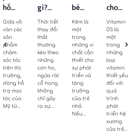
hỗ...
gì?...
bé...
cho...
Giữa vô
Thời tiết
Kẽm là
Vitamin
vàn các
thay đổi
một
D3 là
sản
thất
trong
một
phẩm
thường
những vi
trong
chăm
kéo theo
chất cần
những
sóc tóc
những
thiết cho
loại
trên thị
cơn ho,
sự phát
vitamin
trường,
ngứa rát
triển và
thiết yếu
dòng hỗ
cổ họng
tăng
đối với
trợ mọc
không
trưởng
quá
tóc của
chỉ gây
của trẻ
trình
Mỹ từ…
ra sự…
nhỏ.
phát
Nếu…
triển hệ
xương
của trẻ…