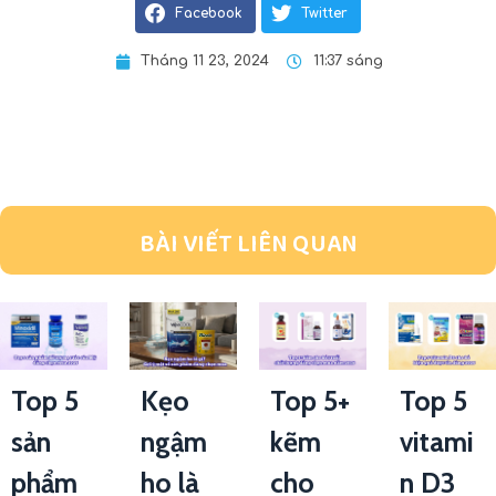
Facebook
Twitter
Tháng 11 23, 2024
11:37 sáng
BÀI VIẾT LIÊN QUAN
Top 5
Kẹo
Top 5+
Top 5
sản
ngậm
kẽm
vitami
phẩm
ho là
cho
n D3