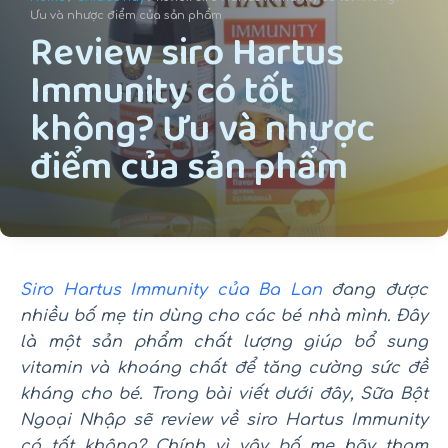
u
Ưu và nhược điểm của sản phẩm
Review siro Hartus
n
Immunity có tốt
g
không? Ưu và nhược
điểm của sản phẩm
Siro Hartus Immunity của Ba Lan
đang được
nhiều bố mẹ tin dùng cho các bé nhà mình. Đây
là một sản phẩm chất lượng giúp bổ sung
vitamin và khoáng chất để tăng cường sức đề
kháng cho bé. Trong bài viết dưới đây, Sữa Bột
Ngoại Nhập sẽ review về siro Hartus Immunity
có tốt không? Chính vì vậy bố mẹ hãy tham