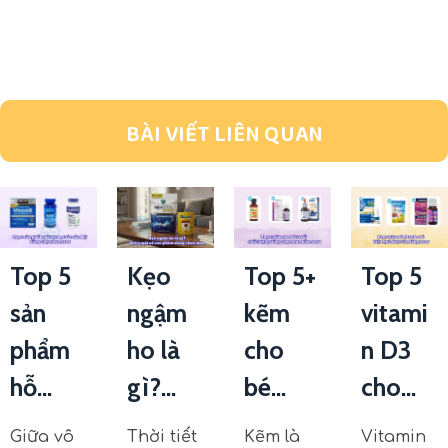
BÀI VIẾT LIÊN QUAN
Top 5
Kẹo
Top 5+
Top 5
sản
ngậm
kẽm
vitami
phẩm
ho là
cho
n D3
hỗ...
gì?...
bé...
cho...
Giữa vô
Thời tiết
Kẽm là
Vitamin