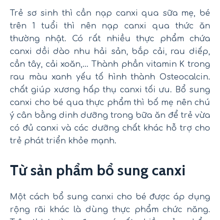
Trẻ sơ sinh thì cần nạp canxi qua sữa mẹ, bé
trên 1 tuổi thì nên nạp canxi qua thức ăn
thường nhật. Có rất nhiều thực phẩm chứa
canxi dồi dào nhu hải sản, bắp cải, rau diếp,
cần tây, cải xoăn,… Thành phần vitamin K trong
rau màu xanh yếu tố hình thành Osteocalcin.
chất giúp xương hấp thụ canxi tối ưu. Bổ sung
canxi cho bé qua thực phẩm thì bố mẹ nên chú
ý cân bằng dinh dưỡng trong bữa ăn để trẻ vừa
có đủ canxi và các dưỡng chất khác hỗ trợ cho
trẻ phát triển khỏe mạnh.
Từ sản phẩm bổ sung canxi
Một cách bổ sung canxi cho bé được áp dụng
rộng rãi khác là dùng thực phẩm chức năng.