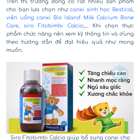
Trên thị trường đang có rất nhiều sản phẩm
cho bạn lựa chọn như
canxi sinh học Bestical
,
viên uống canxi Bio Island Milk Calcium Bone
Care
,
siro Fitobimbi Calcio
,… Khi chọn thực
phẩm chức năng nên xem kỹ thông tin và dùng
theo hướng dẫn để đạt hiệu quả như mong
muốn.
Siro Fitobimbi Calcio giúp bổ sung canxi cho