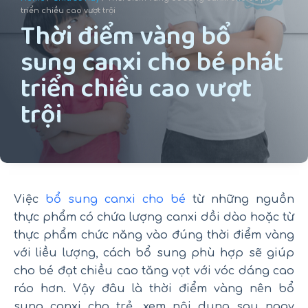
u
triển chiều cao vượt trội
Thời điểm vàng bổ
n
sung canxi cho bé phát
g
triển chiều cao vượt
trội
Việc
bổ sung canxi cho bé
từ những nguồn
thực phẩm có chứa lượng canxi dồi dào hoặc từ
thực phẩm chức năng vào đúng thời điểm vàng
với liều lượng, cách bổ sung phù hợp sẽ giúp
cho bé đạt chiều cao tăng vọt với vóc dáng cao
ráo hơn. Vậy đâu là thời điểm vàng nên bổ
sung canxi cho trẻ, xem nội dung sau ngay