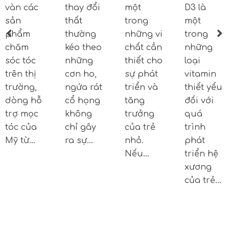
vàn các
thay đổi
một
D3 là
sản
thất
trong
một
phẩm
thường
những vi
trong
chăm
kéo theo
chất cần
những
sóc tóc
những
thiết cho
loại
trên thị
cơn ho,
sự phát
vitamin
trường,
ngứa rát
triển và
thiết yếu
dòng hỗ
cổ họng
tăng
đối với
trợ mọc
không
trưởng
quá
tóc của
chỉ gây
của trẻ
trình
Mỹ từ…
ra sự…
nhỏ.
phát
Nếu…
triển hệ
xương
của trẻ…