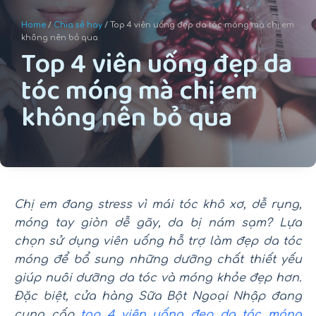
u
Home
/
Chia sẻ hay
/ Top 4 viên uống đẹp da tóc móng mà chị em
n
không nên bỏ qua
Top 4 viên uống đẹp da
g
tóc móng mà chị em
không nên bỏ qua
Chị em đang stress vì mái tóc khô xơ, dễ rụng,
móng tay giòn dễ gãy, da bị nám sạm? Lựa
chọn sử dụng viên uống hỗ trợ làm đẹp da tóc
móng để bổ sung những dưỡng chất thiết yếu
giúp nuôi dưỡng da tóc và móng khỏe đẹp hơn.
Đặc biệt, cửa hàng Sữa Bột Ngoại Nhập đang
cung cấp
top 4 viên uống đẹp da tóc móng