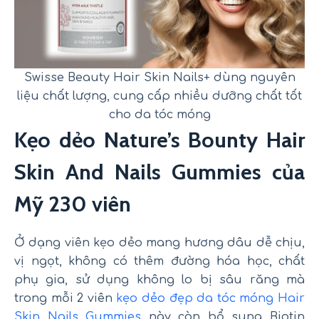
Swisse Beauty Hair Skin Nails+ dùng nguyên
liệu chất lượng, cung cấp nhiều dưỡng chất tốt
cho da tóc móng
Kẹo dẻo Nature’s Bounty Hair
Skin And Nails Gummies của
Mỹ 230 viên
Ở dạng viên kẹo dẻo mang hương dâu dễ chịu,
vị ngọt, không có thêm đường hóa học, chất
phụ gia, sử dụng không lo bị sâu răng mà
trong mỗi 2 viên
kẹo dẻo đẹp da tóc móng Hair
Skin Nails Gummies
này còn bổ sung Biotin