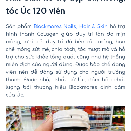
tóc Úc 120 viên
Sản phẩm
Blackmores Nails, Hair & Skin
hỗ trợ
hình thành Collagen giúp duy trì làn da mịn
màng, tươi trẻ, duy trì độ bền của móng, hạn
chế móng sứt mẻ, chia tách, tóc mượt mà và hỗ
trợ cho sức khỏe tổng quát cũng như hệ thống
miễn dịch của người dùng. Được bào chế dạng
viên nén dễ dàng sử dụng cho người trưởng
thành. Được nhập khẩu từ Úc, đảm bảo chất
lượng bởi thương hiệu Blackmores đình đám
của Úc.