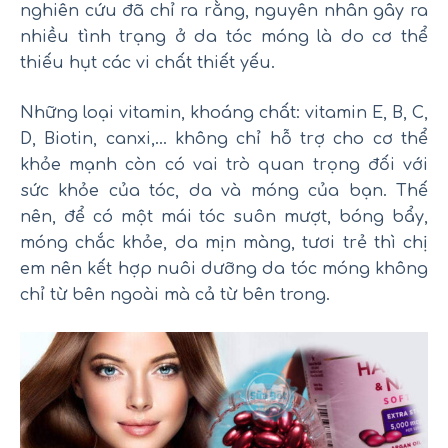
nghiên cứu đã chỉ ra rằng, nguyên nhân gây ra
nhiều tình trạng ở da tóc móng là do cơ thể
thiếu hụt các vi chất thiết yếu.
Những loại vitamin, khoáng chất: vitamin E, B, C,
D, Biotin, canxi,… không chỉ hỗ trợ cho cơ thể
khỏe mạnh còn có vai trò quan trọng đối với
sức khỏe của tóc, da và móng của bạn. Thế
nên, để có một mái tóc suôn mượt, bóng bẩy,
móng chắc khỏe, da mịn màng, tươi trẻ thì chị
em nên kết hợp nuôi dưỡng da tóc móng không
chỉ từ bên ngoài mà cả từ bên trong.