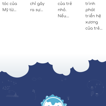
tóc của
chỉ gây
của trẻ
trình
Mỹ từ…
ra sự…
nhỏ.
phát
Nếu…
triển hệ
xương
của trẻ…