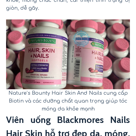
khỏe, móng chắc chắn, cải thiện tình trạng bị
giòn, dễ gãy.
Nature’s Bounty Hair Skin And Nails cung cấp
Biotin và các dưỡng chất quan trọng giúp tóc
móng da khỏe mạnh
Viên uống Blackmores Nails
Hair Skin hỗ trợ đẹp da, móng,