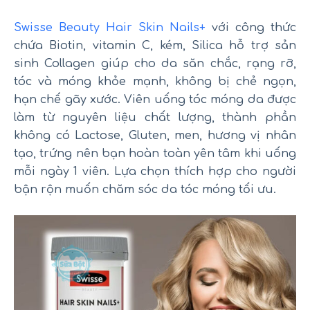
Swisse Beauty Hair Skin Nails+
với công thức
chứa Biotin, vitamin C, kém, Silica hỗ trợ sản
sinh Collagen giúp cho da săn chắc, rạng rỡ,
tóc và móng khỏe mạnh, không bị chẻ ngọn,
hạn chế gãy xước. Viên uống tóc móng da được
làm từ nguyên liệu chất lượng, thành phần
không có Lactose, Gluten, men, hương vị nhân
tạo, trứng nên bạn hoàn toàn yên tâm khi uống
mỗi ngày 1 viên. Lựa chọn thích hợp cho người
bận rộn muốn chăm sóc da tóc móng tối ưu.