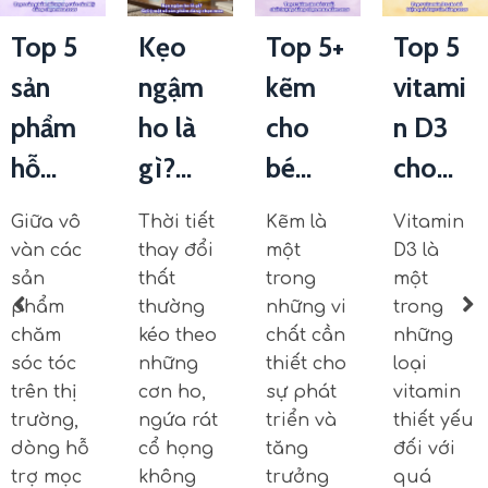
Top 5
Kẹo
Top 5+
Top 5
sản
ngậm
kẽm
vitami
phẩm
ho là
cho
n D3
hỗ...
gì?...
bé...
cho...
Giữa vô
Thời tiết
Kẽm là
Vitamin
vàn các
thay đổi
một
D3 là
sản
thất
trong
một
phẩm
thường
những vi
trong
chăm
kéo theo
chất cần
những
sóc tóc
những
thiết cho
loại
trên thị
cơn ho,
sự phát
vitamin
trường,
ngứa rát
triển và
thiết yếu
dòng hỗ
cổ họng
tăng
đối với
trợ mọc
không
trưởng
quá