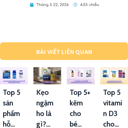
Tháng 5 22, 2026
4:55 chiều
BÀI VIẾT LIÊN QUAN
Top 5
Kẹo
Top 5+
Top 5
sản
ngậm
kẽm
vitami
phẩm
ho là
cho
n D3
hỗ...
gì?...
bé...
cho...