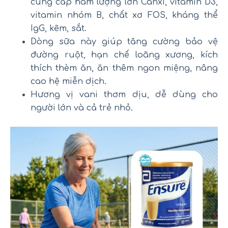
cung cấp hàm lượng lớn Canxi, vitamin D3,
vitamin nhóm B, chất xơ FOS, kháng thể
IgG, kẽm, sắt.
Dòng sữa này giúp tăng cường bảo vệ
đường ruột, hạn chế loãng xương, kích
thích thèm ăn, ăn thêm ngon miệng, nâng
cao hệ miễn dịch.
Hương vị vani thơm dịu, dễ dùng cho
người lớn và cả trẻ nhỏ.