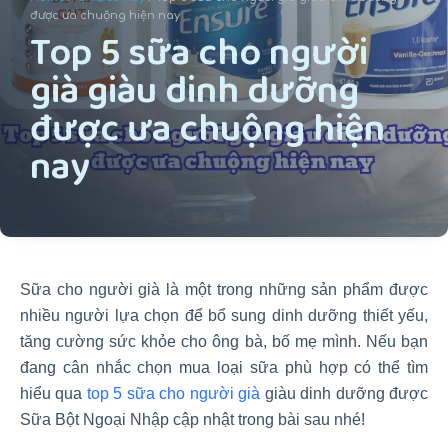
u
được ưa chuộng hiện nay
Top 5 sữa cho người
n
già giàu dinh dưỡng
g
được ưa chuộng hiện
nay
Sữa cho người già là một trong những sản phẩm được
nhiều người lựa chọn để bổ sung dinh dưỡng thiết yếu,
tăng cường sức khỏe cho ông bà, bố mẹ mình. Nếu bạn
đang cân nhắc chọn mua loại sữa phù hợp có thể tìm
hiểu qua
top 5 sữa cho người già
giàu dinh dưỡng được
Sữa Bột Ngoại Nhập cập nhật trong bài sau nhé!