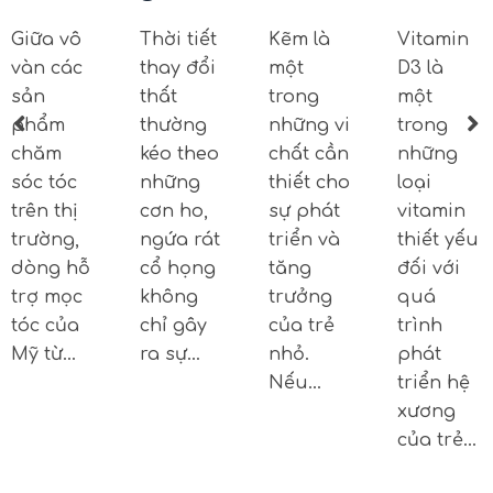
Giữa vô
Thời tiết
Kẽm là
Vitamin
vàn các
thay đổi
một
D3 là
sản
thất
trong
một
phẩm
thường
những vi
trong
chăm
kéo theo
chất cần
những
sóc tóc
những
thiết cho
loại
trên thị
cơn ho,
sự phát
vitamin
trường,
ngứa rát
triển và
thiết yếu
dòng hỗ
cổ họng
tăng
đối với
trợ mọc
không
trưởng
quá
tóc của
chỉ gây
của trẻ
trình
Mỹ từ…
ra sự…
nhỏ.
phát
Nếu…
triển hệ
xương
của trẻ…