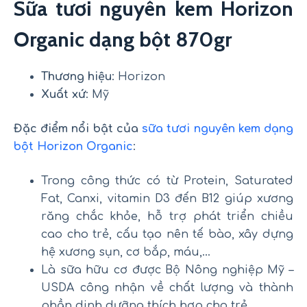
Sữa tươi nguyên kem Horizon
Organic dạng bột 870gr
Thương hiệu
: Horizon
Xuất xứ
: Mỹ
Đặc điểm nổi bật của
sữa tươi nguyên kem dạng
bột Horizon Organic
:
Trong công thức có từ Protein, Saturated
Fat, Canxi, vitamin D3 đến B12 giúp xương
răng chắc khỏe, hỗ trợ phát triển chiều
cao cho trẻ, cấu tạo nên tế bào, xây dựng
hệ xương sụn, cơ bắp, máu,…
Là sữa hữu cơ được Bộ Nông nghiệp Mỹ –
USDA công nhận về chất lượng và thành
phần dinh dưỡng thích hợp cho trẻ.