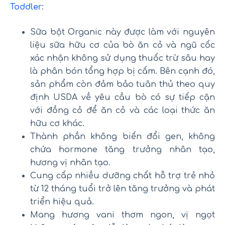
Toddler
:
Sữa bột Organic này được làm với nguyên
liệu sữa hữu cơ của bò ăn cỏ và ngũ cốc
xác nhận không sử dụng thuốc trừ sâu hay
là phân bón tổng hợp bị cấm. Bên cạnh đó,
sản phẩm còn đảm bảo tuân thủ theo quy
định USDA về yêu cầu bò có sự tiếp cận
với đồng cỏ để ăn cỏ và các loại thức ăn
hữu cơ khác.
Thành phần không biến đổi gen, không
chứa hormone tăng trưởng nhân tạo,
hương vị nhân tạo.
Cung cấp nhiều dưỡng chất hỗ trợ trẻ nhỏ
từ 12 tháng tuổi trở lên tăng trưởng và phát
triển hiệu quả.
Mang hương vani thơm ngon, vị ngọt