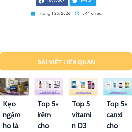
Facebook
Twitter
Tháng 1 25, 2026
5:44 chiều
BÀI VIẾT LIÊN QUAN
Kẹo
Top 5+
Top 5
Top 5+
ngậm
kẽm
vitami
canxi
ho là
cho
n D3
cho