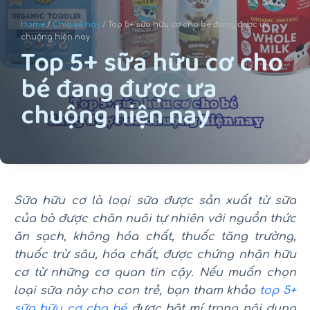
u
Home
/
Chia sẻ hay
/ Top 5+ sữa hữu cơ cho bé đang được ưa
n
chuộng hiện nay
Top 5+ sữa hữu cơ cho
g
bé đang được ưa
chuộng hiện nay
Sữa hữu cơ là loại sữa được sản xuất từ sữa
của bò được chăn nuôi tự nhiên với nguồn thức
ăn sạch, không hóa chất, thuốc tăng trường,
thuốc trừ sâu, hóa chất, được chứng nhận hữu
cơ từ những cơ quan tin cậy. Nếu muốn chọn
loại sữa này cho con trẻ, bạn tham khảo
top 5+
sữa hữu cơ cho bé
được bật mí trong nội dung