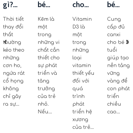
gì?...
bé...
cho...
bé...
Thời tiết
Kẽm là
Vitamin
Cung
thay đổi
một
D3 là
cấp đủ
thất
trong
một
canxi
thường
những vi
trong
cho bé 5
kéo theo
chất cần
những
tuổi
những
thiết cho
loại
giúp tạo
cơn ho,
sự phát
vitamin
nền tảng
ngứa rát
triển và
thiết yếu
vững
cổ họng
tăng
đối với
vàng để
không
trưởng
quá
con phát
chỉ gây
của trẻ
trình
triển
ra sự…
nhỏ.
phát
chiều
Nếu…
triển hệ
cao…
xương
của trẻ…