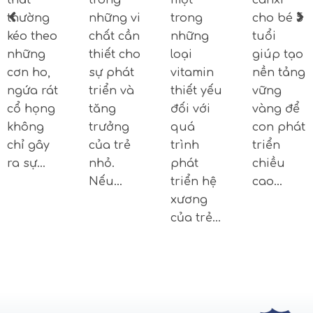
thất
trong
một
canxi
thường
những vi
trong
cho bé 5
kéo theo
chất cần
những
tuổi
những
thiết cho
loại
giúp tạo
cơn ho,
sự phát
vitamin
nền tảng
ngứa rát
triển và
thiết yếu
vững
cổ họng
tăng
đối với
vàng để
không
trưởng
quá
con phát
chỉ gây
của trẻ
trình
triển
ra sự…
nhỏ.
phát
chiều
Nếu…
triển hệ
cao…
xương
của trẻ…