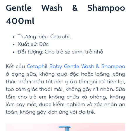
Gentle Wash & Shampoo
400ml
Thương hiệu
: Cetaphil
Xuất xứ
: Đức
Đối tượng
: Cho trẻ sơ sinh, trẻ nhỏ
Kết cấu
Cetaphil Baby Gentle Wash & Shampoo
ở dạng sữa, không quá đặc hoặc loãng, công
thức thẩm thấu tốt nên giúp tắm gội bé tiện lợi,
tạo cảm giác thoải mái, không gây rít nhờn. Sữa
tắm cho trẻ em không chứa xà phòng, không
làm cay mắt, được kiểm nghiệm và xác nhận an
toàn, không gây kích ứng với da trẻ.