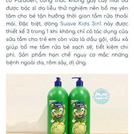
có Paraben, công thức không gây cay mắt đã
được bác sĩ da liễu thử nghiệm nên bố mẹ yên
tâm cho bé tận hưởng thời gian tắm rửa thoải
mái. Đặc biệt, dòng
Suave Kids 3in1
này được
thiết kế 3 trong 1 khi không chỉ có tác dụng của
sữa tắm cho trẻ em còn vừa là dầu gội, dầu xả
giúp bố mẹ tắm rửa bé sạch sẽ, tiết kiệm chi
phí. Sản phẩm hạn chế nguy cơ mắc những
bệnh ngoài da, rôm sảy, dị ứng.