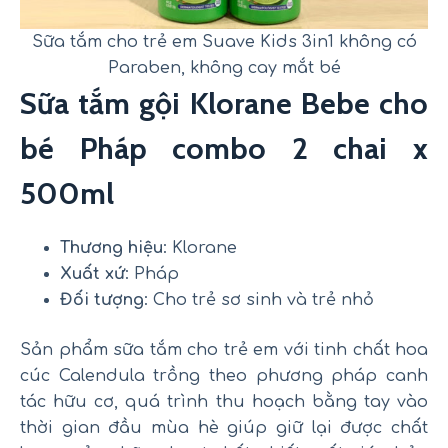
Sữa tắm cho trẻ em Suave Kids 3in1 không có
Paraben, không cay mắt bé
Sữa tắm gội Klorane Bebe cho
bé Pháp combo 2 chai x
500ml
Thương hiệu
: Klorane
Xuất xứ
: Pháp
Đối tượng
: Cho trẻ sơ sinh và trẻ nhỏ
Sản phẩm sữa tắm cho trẻ em với tinh chất hoa
cúc Calendula trồng theo phương pháp canh
tác hữu cơ, quá trình thu hoạch bằng tay vào
thời gian đầu mùa hè giúp giữ lại được chất