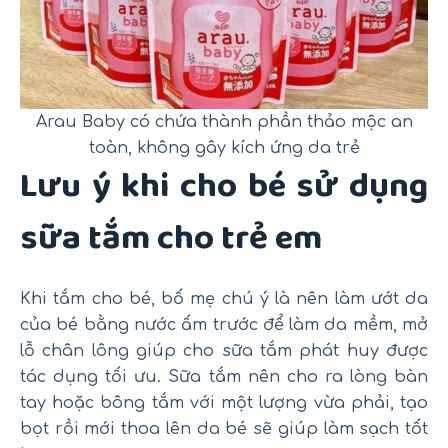
Arau Baby có chứa thành phần thảo mộc an
toàn, không gây kích ứng da trẻ
Lưu ý khi cho bé sử dụng
sữa tắm cho trẻ em
Khi tắm cho bé, bố mẹ chú ý là nên làm ướt da
của bé bằng nước ấm trước để làm da mềm, mở
lỗ chân lông giúp cho sữa tắm phát huy được
tác dụng tối ưu. Sữa tắm nên cho ra lòng bàn
tay hoặc bông tắm với một lượng vừa phải, tạo
bọt rồi mới thoa lên da bé sẽ giúp làm sạch tốt