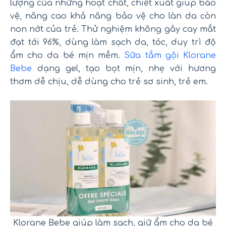
lượng của những hoạt chất, chiết xuất giúp bảo
vệ, nâng cao khả năng bảo vệ cho làn da còn
non nớt của trẻ. Thử nghiệm không gây cay mắt
đạt tới 96%, dùng làm sạch da, tóc, duy trì độ
ẩm cho da bé mịn mềm.
Sữa tắm gội Klorane
Bebe
dạng gel, tạo bọt mịn, nhẹ với hương
thơm dễ chịu, dễ dùng cho trẻ sơ sinh, trẻ em.
Klorane Bebe giúp làm sạch, giữ ẩm cho da bé