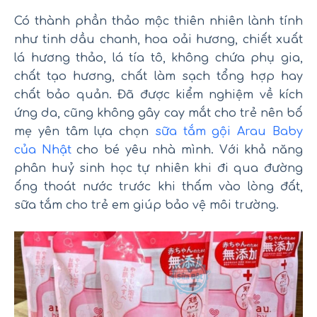
Có thành phần thảo mộc thiên nhiên lành tính
như tinh dầu chanh, hoa oải hương, chiết xuất
lá hương thảo, lá tía tô, không chứa phụ gia,
chất tạo hương, chất làm sạch tổng hợp hay
chất bảo quản. Đã được kiểm nghiệm về kích
ứng da, cũng không gây cay mắt cho trẻ nên bố
mẹ yên tâm lựa chọn
sữa tắm gội Arau Baby
của Nhật
cho bé yêu nhà mình. Với khả năng
phân huỷ sinh học tự nhiên khi đi qua đường
ống thoát nước trước khi thấm vào lòng đất,
sữa tắm cho trẻ em giúp bảo vệ môi trường.