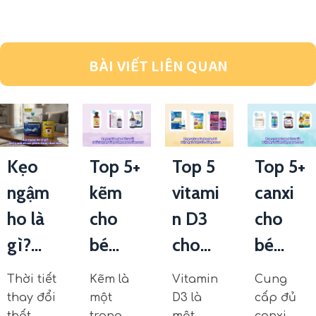
BÀI VIẾT LIÊN QUAN
Kẹo
Top 5+
Top 5
Top 5+
ngậm
kẽm
vitami
canxi
ho là
cho
n D3
cho
gì?...
bé...
cho...
bé...
Thời tiết
Kẽm là
Vitamin
Cung
thay đổi
một
D3 là
cấp đủ