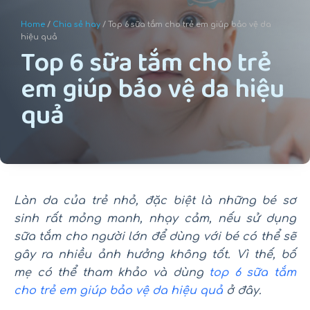
u
Home
/
Chia sẻ hay
/ Top 6 sữa tắm cho trẻ em giúp bảo vệ da
n
hiệu quả
Top 6 sữa tắm cho trẻ
g
em giúp bảo vệ da hiệu
quả
Làn da của trẻ nhỏ, đặc biệt là những bé sơ
sinh rất mỏng manh, nhạy cảm, nếu sử dụng
sữa tắm cho người lớn để dùng với bé có thể sẽ
gây ra nhiều ảnh hưởng không tốt. Vì thế, bố
mẹ có thể tham khảo và dùng
top 6 sữa tắm
cho trẻ em giúp bảo vệ da hiệu quả
ở đây.