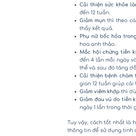
Cải thiện sức khỏe l
đến 12 tuần.
Giảm mụn
thì theo cá
thấy kết quả.
Phụ nữ bốc hỏa tron
hoa anh thảo.
Mắc hội chứng tiền k
đến 4 lần mỗi ngày và
thể và sau đó tăng dầ
Cải thiện bệnh chàm
t
gian 12 tuần giúp cải
Giảm viêm khớp
thì dù
Giảm đau vú do tiền k
ngày 1 lần trong thời 
Tuy vậy, cách tốt nhất là 
thông tin để sử dụng tinh