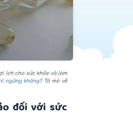
i ích cho sức khỏe và làm
hì ngừng không?
Tò mò về
.
ảo đối với sức