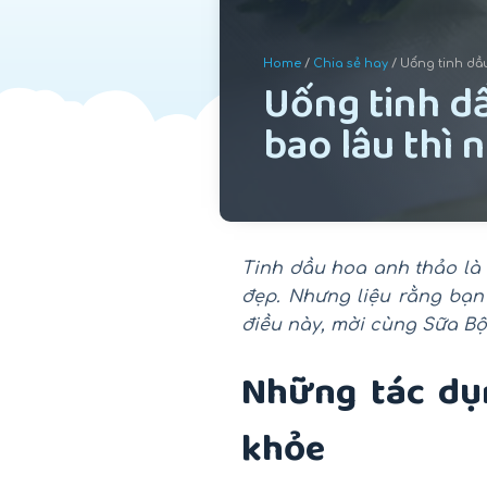
u
n
Home
/
Chia sẻ hay
/ Uống tinh dầ
g
Uống tinh d
bao lâu thì
Tinh dầu hoa anh thảo là
đẹp. Nhưng liệu rằng bạn
điều này, mời cùng Sữa Bộ
Những tác dụn
khỏe