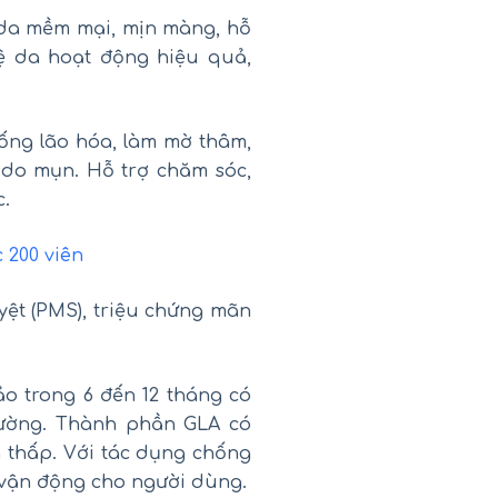
o da mềm mại, mịn màng, hỗ
vệ da hoạt động hiệu quả,
hống lão hóa, làm mờ thâm,
do mụn. Hỗ trợ chăm sóc,
c.
 200 viên
yệt (PMS), triệu chứng mãn
.
o trong 6 đến 12 tháng có
đường. Thành phần GLA có
 thấp. Với tác dụng chống
 vận động cho người dùng.