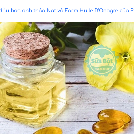
dầu hoa anh thảo Nat và Form Huile D’Onagre của Ph