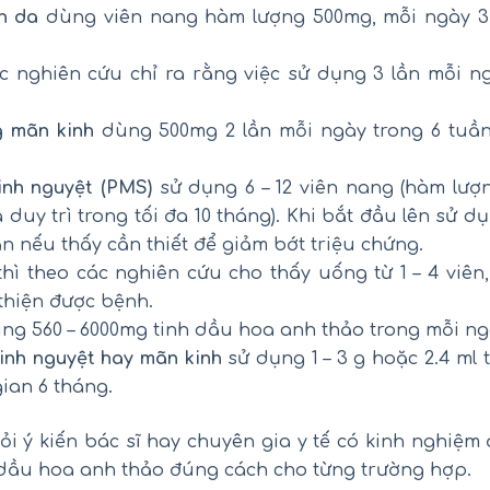
àn da
dùng viên nang hàm lượng 500mg, mỗi ngày 3 l
c nghiên cứu chỉ ra rằng việc sử dụng 3 lần mỗi n
g mãn kinh
dùng 500mg 2 lần mỗi ngày trong 6 tuần
inh nguyệt (PMS)
sử dụng 6 – 12 viên nang (hàm lượn
 duy trì trong tối đa 10 tháng). Khi bắt đầu lên sử d
n nếu thấy cần thiết để giảm bớt triệu chứng.
hì theo các nghiên cứu cho thấy uống từ 1 – 4 viên,
 thiện được bệnh.
ng 560 – 6000mg tinh dầu hoa anh thảo trong mỗi ngày
inh nguyệt hay mãn kinh
sử dụng 1 – 3 g hoặc 2.4 ml
gian 6 tháng.
hỏi ý kiến bác sĩ hay chuyên gia y tế có kinh nghiệ
 dầu hoa anh thảo đúng cách cho từng trường hợp.