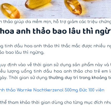
 thảo giúp da mềm mịn, hỗ trợ giảm các triệu chứng
 hoa anh thảo bao lâu thì ng
ng tinh dầu hoa anh thảo thì thắc mắc được nhiều n
o bao lâu thì ngừng.
 quy định vào về thời gian sử dụng sản phẩm này và
liều lượng uống tinh dầu hoa anh thảo cho trẻ em l
 ngày. Thời gian sử dụng
thường duy trì trong khoảng t
nh thảo Warnke Nachtkerzenol 500mg Đức 100 viên
thể tham khảo thời gian dùng cho từng mục đích nh