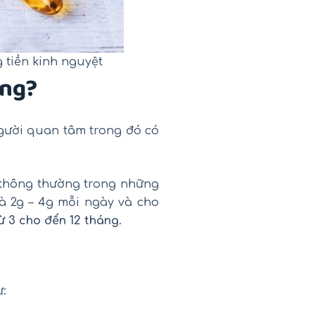
 tiền kinh nguyệt
ừng?
gười quan tâm trong đó có
 thông thường trong những
à 2g – 4g mỗi ngày và cho
ừ 3 cho đến 12 tháng
.
ư: