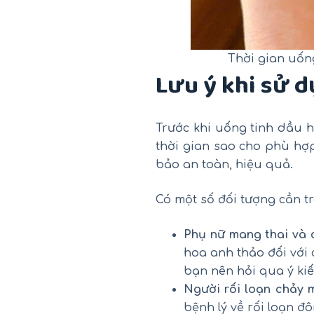
Thời gian uống
Lưu ý khi sử d
Trước khi uống tinh dầu h
thời gian sao cho phù hợ
bảo an toàn, hiệu quả.
Có một số đối tượng cần t
Phụ nữ mang thai và 
hoa anh thảo đối với
bạn nên hỏi qua ý kiế
Người rối loạn chảy 
bệnh lý về rối loạn 