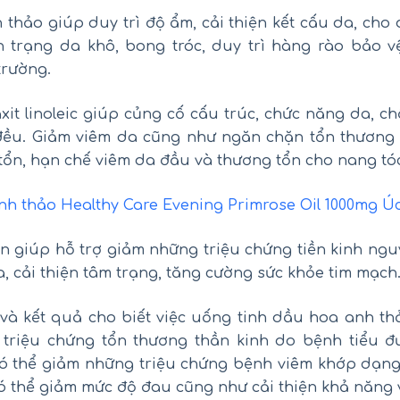
thảo giúp duy trì độ ẩm, cải thiện kết cấu da, ch
h trạng da khô, bong tróc, duy trì hàng rào bảo 
trường.
xit linoleic giúp củng cố cấu trúc, chức năng da, c
ều. Giảm viêm da cũng như ngăn chặn tổn thương 
tổn, hạn chế viêm da đầu và thương tổn cho nang tó
h thảo Healthy Care Evening Primrose Oil 1000mg Úc
 giúp hỗ trợ giảm những triệu chứng tiền kinh ngu
, cải thiện tâm trạng, tăng cường sức khỏe tim mạch
và kết quả cho biết việc uống tinh dầu hoa anh thả
g triệu chứng tổn thương thần kinh do bệnh tiểu 
ó thể giảm những triệu chứng bệnh viêm khớp dạng
có thể giảm mức độ đau cũng như cải thiện khả năng