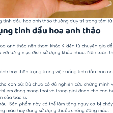
 tinh dầu hoa anh thảo thường duy trì trong tầm từ
ụng tinh dầu hoa anh thảo
oa anh thảo nên tham khảo ý kiến từ chuyên gia để 
p với từng mục đích sử dụng khác nhau. Nên tuân 
ránh hay thận trọng trong việc uống tinh dầu hoa an
cho con bú
: Dù chưa có đủ nghiên cứu chứng minh v
 chị em đang mang thai và trong giai đoạn cho con b
n của bác sĩ.
máu
: Sản phẩm này có thể làm tăng nguy cơ bị chảy
đông máu hay đang sử dụng thuốc chống đông máu.