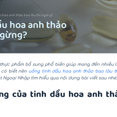
u hoa anh thảo bao lâu thì ngừng?
ầu hoa anh thảo
 ngừng?
 thực phẩm bổ sung phổ biến giúp mang đến nhiều lợ
 có biết nên
uống tinh dầu hoa anh thảo bao lâu t
t Ngoại Nhập tìm hiểu qua nội dung bài viết sau nhé
g của tinh dầu hoa anh th