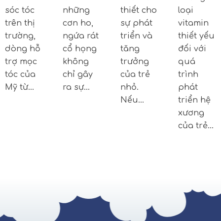
sóc tóc
những
thiết cho
loại
trên thị
cơn ho,
sự phát
vitamin
trường,
ngứa rát
triển và
thiết yếu
dòng hỗ
cổ họng
tăng
đối với
trợ mọc
không
trưởng
quá
tóc của
chỉ gây
của trẻ
trình
Mỹ từ…
ra sự…
nhỏ.
phát
Nếu…
triển hệ
xương
của trẻ…