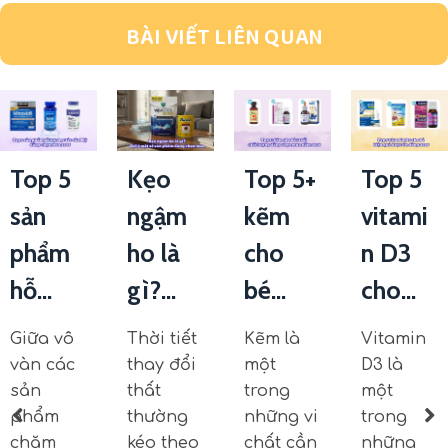
BÀI VIẾT LIÊN QUAN
Top 5
Kẹo
Top 5+
Top 5
sản
ngậm
kẽm
vitami
phẩm
ho là
cho
n D3
hỗ...
gì?...
bé...
cho...
Giữa vô
Thời tiết
Kẽm là
Vitamin
vàn các
thay đổi
một
D3 là
sản
thất
trong
một
phẩm
thường
những vi
trong
chăm
kéo theo
chất cần
những