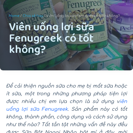
u
n
Home
/
Chia sẻ hay
/ Viên uống lợi sữa Fenugreek có tốt không?
Viên uống lợi sữa
g
Fenugreek có tốt
không?
Để cải thiện nguồn sữa cho mẹ bị mất sữa hoặc
ít sữa, một trong những phương pháp tiện lợi
được nhiều chị em lựa chọn là sử dụng v
iên
uống lợi sữa Fenugreek
. Sản phẩm này có tốt
không, thành phần, công dụng và cách sử dụng
như thế nào? Tất tần tật những vấn đề này đều
được Sữa Bột Ngoại Nhập bật mí ở đây, mời