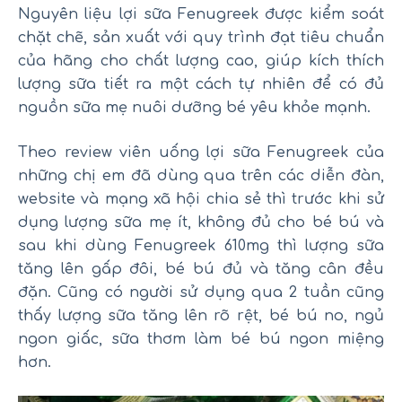
Nguyên liệu lợi sữa Fenugreek được kiểm soát
chặt chẽ, sản xuất với quy trình đạt tiêu chuẩn
của hãng cho chất lượng cao, giúp kích thích
lượng sữa tiết ra một cách tự nhiên để có đủ
nguồn sữa mẹ nuôi dưỡng bé yêu khỏe mạnh.
Theo review viên uống lợi sữa Fenugreek của
những chị em đã dùng qua trên các diễn đàn,
website và mạng xã hội chia sẻ thì trước khi sử
dụng lượng sữa mẹ ít, không đủ cho bé bú và
sau khi dùng Fenugreek 610mg thì lượng sữa
tăng lên gấp đôi, bé bú đủ và tăng cân đều
đặn. Cũng có người sử dụng qua 2 tuần cũng
thấy lượng sữa tăng lên rõ rệt, bé bú no, ngủ
ngon giấc, sữa thơm làm bé bú ngon miệng
hơn.