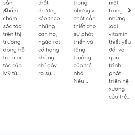
sản
thất
trong
một
phẩm
thường
những vi
trong
chăm
kéo theo
chất cần
những
sóc tóc
những
thiết cho
loại
trên thị
cơn ho,
sự phát
vitamin
trường,
ngứa rát
triển và
thiết yếu
dòng hỗ
cổ họng
tăng
đối với
trợ mọc
không
trưởng
quá
tóc của
chỉ gây
của trẻ
trình
Mỹ từ…
ra sự…
nhỏ.
phát
Nếu…
triển hệ
xương
của trẻ…