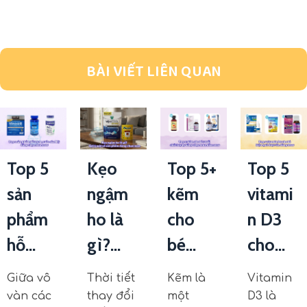
BÀI VIẾT LIÊN QUAN
Top 5
Kẹo
Top 5+
Top 5
sản
ngậm
kẽm
vitami
phẩm
ho là
cho
n D3
hỗ...
gì?...
bé...
cho...
Giữa vô
Thời tiết
Kẽm là
Vitamin
vàn các
thay đổi
một
D3 là