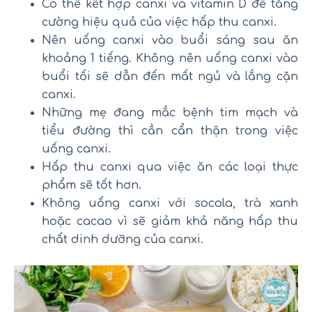
Có thể kết hợp canxi và vitamin D để tăng
cường hiệu quả của việc hấp thu canxi.
Nên uống canxi vào buổi sáng sau ăn
khoảng 1 tiếng. Không nên uống canxi vào
buổi tối sẽ dẫn đến mất ngủ và lắng cặn
canxi.
Những mẹ đang mắc bệnh tim mạch và
tiểu đường thì cần cẩn thận trong việc
uống canxi.
Hấp thu canxi qua việc ăn các loại thực
phẩm sẽ tốt hơn.
Không uống canxi với socola, trà xanh
hoặc cacao vì sẽ giảm khả năng hấp thu
chất dinh dưỡng của canxi.