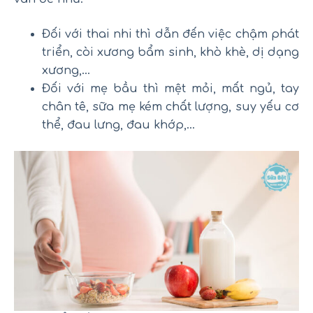
Đối với thai nhi thì dẫn đến việc chậm phát
triển, còi xương bẩm sinh, khò khè, dị dạng
xương,…
Đối với mẹ bầu thì mệt mỏi, mất ngủ, tay
chân tê, sữa mẹ kém chất lượng, suy yếu cơ
thể, đau lưng, đau khớp,…