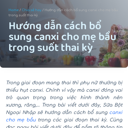
u
Home
/
Chia sẻ hay
/ Hướng dẫn cách bổ sung canxi cho mẹ bầu
n
trong suốt thai kỳ
Hướng dẫn cách bổ
g
sung canxi cho mẹ bầu
trong suốt thai kỳ
Trong giai đoạn mang thai thì phụ nữ thường bị
thiếu hụt canxi. Chính vì vậy mà canxi đóng vai
trò quan trọng trong việc hình thành nên
xương, răng,… Trong bài viết dưới đây, Sữa Bột
Ngoại Nhập sẽ hướng dẫn cách bổ sung
canxi
cho mẹ bầu
trong các giai đoạn thai kỳ. Cùng
đọc ngay bài viết dưới đây để nắm rõ thông tin