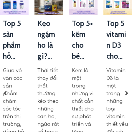
Top 5
Kẹo
Top 5+
Top 5
sản
ngậm
kẽm
vitami
phẩm
ho là
cho
n D3
hỗ...
gì?...
bé...
cho...
Giữa vô
Thời tiết
Kẽm là
Vitamin
vàn các
thay đổi
một
D3 là
sản
thất
trong
một
phẩm
thường
những vi
trong
chăm
kéo theo
chất cần
những
sóc tóc
những
thiết cho
loại
trên thị
cơn ho,
sự phát
vitamin
trường,
ngứa rát
triển và
thiết yếu
dòng hỗ
cổ họng
tăng
đối với