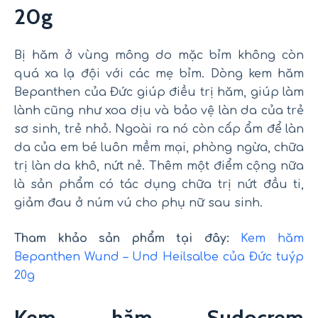
20g
Bị hăm ở vùng mông do mặc bỉm không còn
quá xa lạ đội với các mẹ bỉm. Dòng kem hăm
Bepanthen của Đức giúp điều trị hăm, giúp làm
lành cũng như xoa dịu và bảo vệ làn da của trẻ
sơ sinh, trẻ nhỏ. Ngoài ra nó còn cấp ẩm để làn
da của em bé luôn mềm mại, phòng ngừa, chữa
trị làn da khô, nứt nẻ. Thêm một điểm cộng nữa
là sản phẩm có tác dụng chữa trị nứt đầu ti,
giảm đau ở núm vú cho phụ nữ sau sinh.
Tham khảo sản phẩm tại đây:
Kem hăm
Bepanthen Wund – Und Heilsalbe của Đức tuýp
20g
Kem hăm Sudocrem