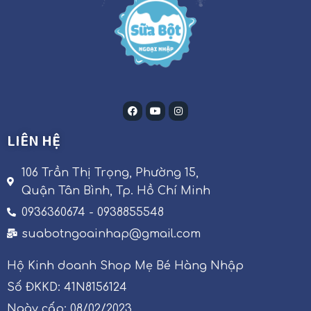
LIÊN HỆ
106 Trần Thị Trọng, Phường 15,
Quận Tân Bình, Tp. Hồ Chí Minh
0936360674 - 0938855548
suabotngoainhap@gmail.com
Hộ Kinh doanh Shop Mẹ Bé Hàng Nhập
Số ĐKKD: 41N8156124
Ngày cấp: 08/02/2023