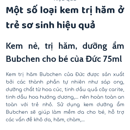
Một số loại kem trị hăm ở
trẻ sơ sinh hiệu quả
Kem nẻ, trị hăm, dưỡng ẩm
Bubchen cho bé của Đức 75ml
Kem trị hăm Bubchen của Đức được sản xuất
bởi các thành phần tự nhiên như sáp ong,
dưỡng chất từ hoa cúc, tinh dầu quả cây carite,
tinh dầu hoa hướng dương,… nên hoàn toàn an
toàn với trẻ nhỏ. Sử dụng kem dưỡng ẩm
Bubchen sẽ giúp làm mềm da cho bé, hỗ trợ
các vấn đề khô da, hăm, chàm,…