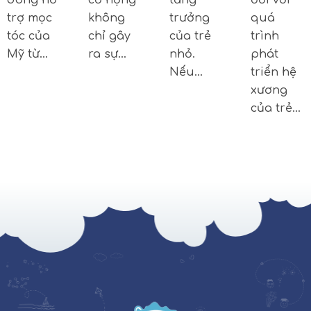
trợ mọc
không
trưởng
quá
tóc của
chỉ gây
của trẻ
trình
Mỹ từ…
ra sự…
nhỏ.
phát
Nếu…
triển hệ
xương
của trẻ…