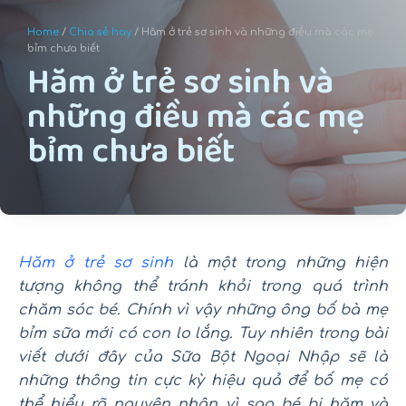
u
Home
/
Chia sẻ hay
/ Hăm ở trẻ sơ sinh và những điều mà các mẹ
n
bỉm chưa biết
Hăm ở trẻ sơ sinh và
g
những điều mà các mẹ
bỉm chưa biết
Hăm ở trẻ sơ sinh
là một trong những hiện
tượng không thể tránh khỏi trong quá trình
chăm sóc bé. Chính vì vậy những ông bố bà mẹ
bỉm sữa mới có con lo lắng. Tuy nhiên trong bài
viết dưới đây của Sữa Bột Ngoại Nhập sẽ là
những thông tin cực kỳ hiệu quả để bố mẹ có
thể hiểu rõ nguyên nhân vì sao bé bị hăm và