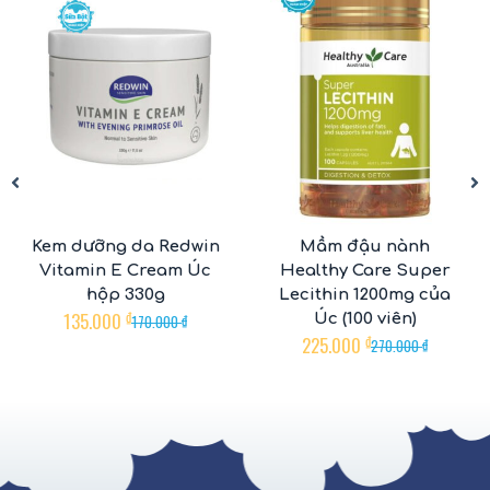
Kem dưỡng da Redwin
Mầm đậu nành
Vitamin E Cream Úc
Healthy Care Super
hộp 330g
Lecithin 1200mg của
135.000
₫
Úc (100 viên)
170.000
₫
225.000
₫
270.000
₫