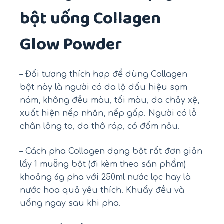
bột uống Collagen
Glow Powder
– Đối tượng thích hợp để dùng Collagen
bột này là người có da lộ dấu hiệu sạm
nám, không đều màu, tối màu, da chảy xệ,
xuất hiện nếp nhăn, nếp gấp. Người có lỗ
chân lông to, da thô ráp, có đốm nâu.
– Cách pha Collagen dạng bột rất đơn giản
lấy 1 muỗng bột (đi kèm theo sản phẩm)
khoảng 6g pha với 250ml nước lọc hay là
nước hoa quả yêu thích. Khuấy đều và
uống ngay sau khi pha.