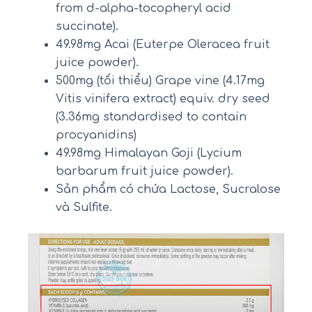
from d-alpha-tocopheryl acid
succinate).
49.98mg Acai (Euterpe Oleracea fruit
juice powder).
500mg (tối thiểu) Grape vine (4.17mg
Vitis vinifera extract) equiv. dry seed
(3.36mg standardised to contain
procyanidins)
49.98mg Himalayan Goji (Lycium
barbarum fruit juice powder).
Sản phẩm có chứa Lactose, Sucralose
và Sulfite.