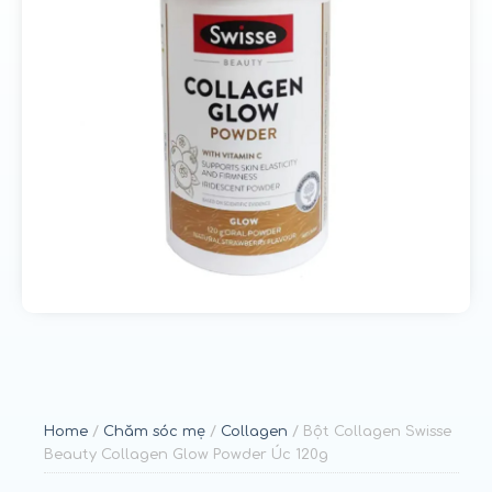
u
n
g
Home
/
Chăm sóc mẹ
/
Collagen
/ Bột Collagen Swisse
Beauty Collagen Glow Powder Úc 120g