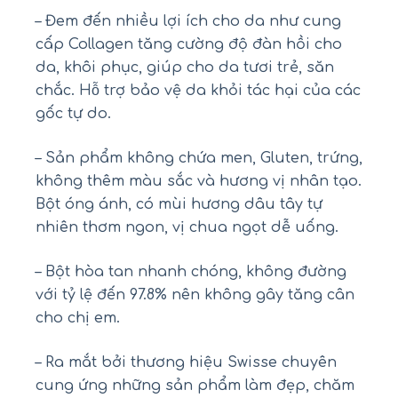
– Đem đến nhiều lợi ích cho da như cung
cấp Collagen tăng cường độ đàn hồi cho
da, khôi phục, giúp cho da tươi trẻ, săn
chắc. Hỗ trợ bảo vệ da khỏi tác hại của các
gốc tự do.
– Sản phẩm không chứa men, Gluten, trứng,
không thêm màu sắc và hương vị nhân tạo.
Bột óng ánh, có mùi hương dâu tây tự
nhiên thơm ngon, vị chua ngọt dễ uống.
– Bột hòa tan nhanh chóng, không đường
với tỷ lệ đến 97.8% nên không gây tăng cân
cho chị em.
– Ra mắt bởi thương hiệu Swisse chuyên
cung ứng những sản phẩm làm đẹp, chăm