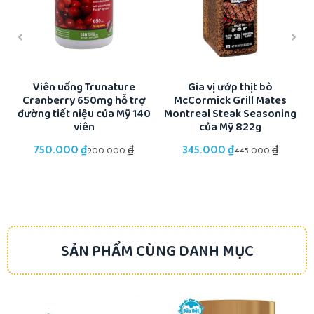
ổi
Viên uống Trunature
Gia vị ướp thịt bò
Cranberry 650mg hỗ trợ
McCormick Grill Mates
K
đường tiết niệu của Mỹ 140
Montreal Steak Seasoning
viên
của Mỹ 822g
₫
₫
₫
₫
750.000
345.000
900.000
445.000
SẢN PHẨM CÙNG DANH MỤC
-21%
-17%