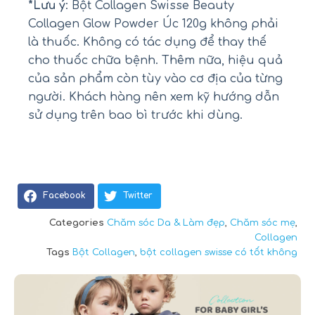
*Lưu ý
: Bột Collagen Swisse Beauty
Collagen Glow Powder Úc 120g không phải
là thuốc. Không có tác dụng để thay thế
cho thuốc chữa bệnh. Thêm nữa, hiệu quả
của sản phẩm còn tùy vào cơ địa của từng
người. Khách hàng nên xem kỹ hướng dẫn
sử dụng trên bao bì trước khi dùng.
Facebook
Twitter
Categories
Chăm sóc Da & Làm đẹp
,
Chăm sóc mẹ
,
Collagen
Tags
Bột Collagen
,
bột collagen swisse có tốt không