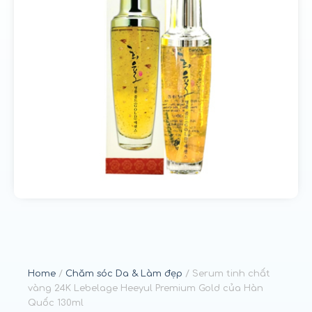
u
n
g
Home
/
Chăm sóc Da & Làm đẹp
/ Serum tinh chất
vàng 24K Lebelage Heeyul Premium Gold của Hàn
Quốc 130ml