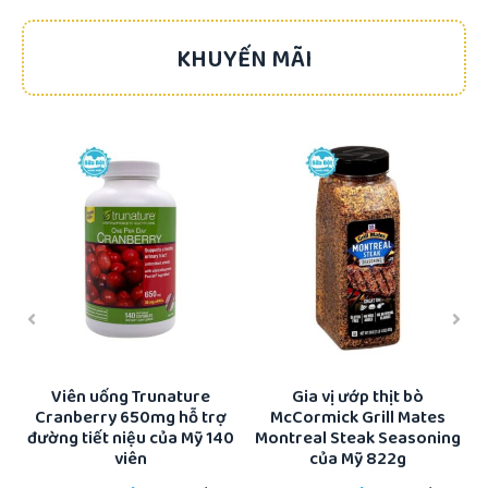
KHUYẾN MÃI
-17%
-22%
ổi
Viên uống Trunature
Gia vị ướp thịt bò
Cranberry 650mg hỗ trợ
McCormick Grill Mates
K
đường tiết niệu của Mỹ 140
Montreal Steak Seasoning
viên
của Mỹ 822g