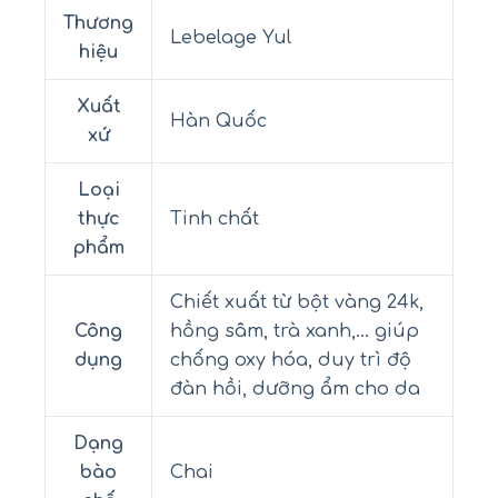
Thương
Lebelage Yul
hiệu
Xuất
Hàn Quốc
xứ
Loại
thực
Tinh chất
phẩm
Chiết xuất từ bột vàng 24k,
Công
hồng sâm, trà xanh,… giúp
dụng
chống oxy hóa, duy trì độ
đàn hồi, dưỡng ẩm cho da
Dạng
bào
Chai