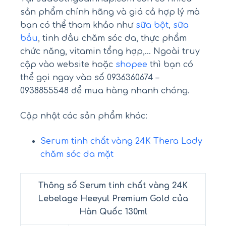
sản phẩm chính hãng và giá cả hợp lý mà
bạn có thể tham khảo như
sữa bột
,
sữa
bầu
, tinh dầu chăm sóc da, thực phẩm
chức năng, vitamin tổng hợp,… Ngoài truy
cập vào website hoặc
shopee
thì bạn có
thể gọi ngay vào số 0936360674 –
0938855548 để mua hàng nhanh chóng.
Cập nhật các sản phẩm khác:
Serum tinh chất vàng 24K Thera Lady
chăm sóc da mặt
Thông số Serum tinh chất vàng 24K
Lebelage Heeyul Premium Gold của
Hàn Quốc 130ml