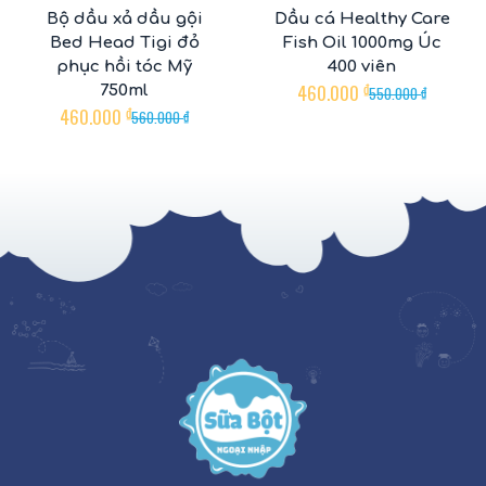
Bộ dầu xả dầu gội
Dầu cá Healthy Care
Bed Head Tigi đỏ
Fish Oil 1000mg Úc
phục hồi tóc Mỹ
400 viên
460.000
₫
750ml
550.000
₫
460.000
₫
560.000
₫