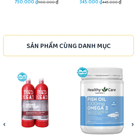
₫
₫
₫
₫
750.000
345.000
900.000
445.000
SẢN PHẨM CÙNG DANH MỤC
-18%
-16%