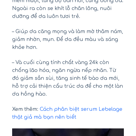
mềm mượt, tăng độ đàn hồi, căng bóng da.
Ngoài ra còn se khít lỗ chân lông, nuôi
dưỡng để da luôn tươi trẻ.
– Giúp da căng mọng và làm mờ thâm nám,
giảm nhờn, mụn. Để da đều màu và sáng
khỏe hơn.
– Và cuối cùng tính chất vàng 24k còn
chống lão hóa, ngăn ngừa nếp nhăn. Từ
đó giảm sần sùi, tăng sinh tế bào da mới,
hỗ trợ cải thiện cấu trúc da để cho một làn
da hồng hào.
Xem thêm:
Cách phân biệt serum Lebelage
thật giả mà bạn nên biết