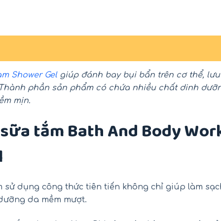
am Shower Gel
giúp đánh bay bụi bẩn trên cơ thể, lưu 
. Thành phần sản phẩm có chứa nhiều chất dinh dưỡ
mềm mịn.
a sữa tắm Bath And Body Wor
l
-18%
-26%
 sử dụng công thức tiên tiến không chỉ giúp làm sạc
 dưỡng da mềm mượt.