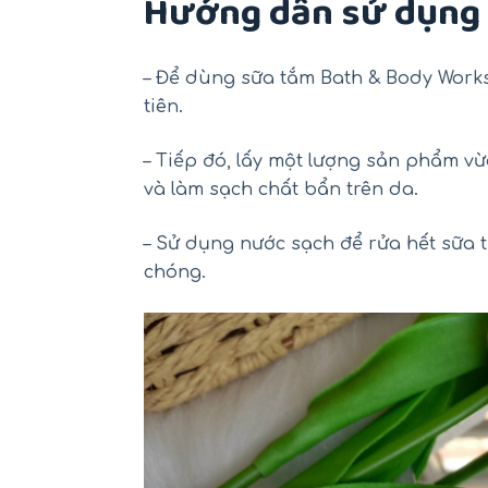
Hướng dẫn sử dụng
– Để dùng sữa tắm Bath & Body Work
tiên.
– Tiếp đó, lấy một lượng sản phẩm vừ
và làm sạch chất bẩn trên da.
– Sử dụng nước sạch để rửa hết sữa 
chóng.