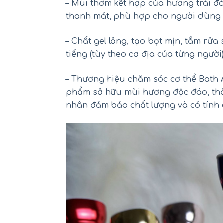
– Mùi thơm kết hợp của hương trái đ
thanh mát, phù hợp cho người dùng 
– Chất gel lỏng, tạo bọt mịn, tắm rửa
tiếng (tùy theo cơ địa của từng người)
– Thương hiệu chăm sóc cơ thể Bath 
Mu
phẩm sở hữu mùi hương độc đáo, th
nhân đảm bảo chất lượng và có tính