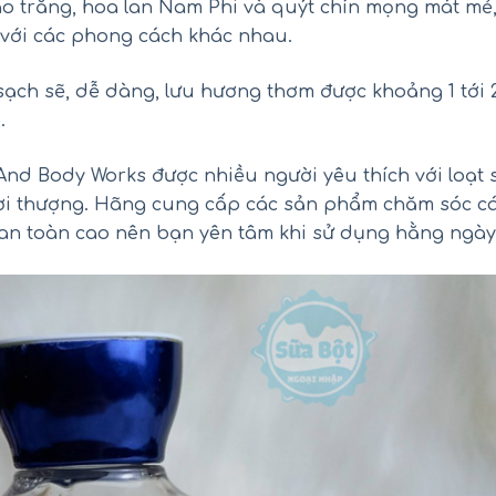
ào trắng, hoa lan Nam Phi và quýt chín mọng mát mẻ
với các phong cách khác nhau.
 sạch sẽ, dễ dàng, lưu hương thơm được khoảng 1 tới 
.
And Body Works được nhiều người yêu thích với loạt 
ối hồng Kirkland Pink Salt Fine
Siro Tylenol cho bé 2-11 
ời thượng. Hãng cung cấp các sản phẩm chăm sóc c
Grain của Mỹ hũ 2.27kg
Children’s Tylenol Pain+Feve
120ml
 an toàn cao nên bạn yên tâm khi sử dụng hằng ngày
₫
₫
450.000
550.000
₫
₫
290.000
390.000