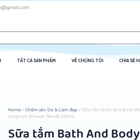
p@gmail.com
Ủ
TẤT CẢ SẢN PHẨM
VỀ CHÚNG TÔI
CHIA SẺ 
Home
/
Chăm sóc Da & Làm đẹp
/ Sữa tắm Bath And Body Wo
Gingham Shower Gel Mỹ 295ml
Sữa tắm Bath And Body