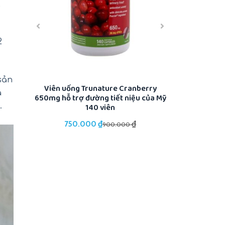
,
2
sản
tuổi
Viên uống Trunature Cranberry
Gia vị ướp th
á
r của Mỹ
650mg hỗ trợ đường tiết niệu của Mỹ
Mates Montrea
140 viên
.
₫
₫
750.000
345.
900.000