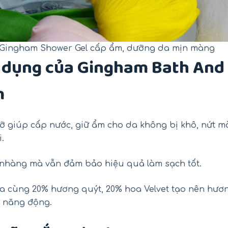
 Gingham Shower Gel cấp ẩm, dưỡng da mịn màng
 dụng của Gingham Bath And
m
mỡ giúp cấp nước, giữ ẩm cho da không bị khô, nứt m
.
 nhàng mà vẫn đảm bảo hiệu quả làm sạch tốt.
a cùng 20% hương quýt, 20% hoa Velvet tạo nên hươ
 năng động.