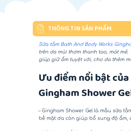
THÔNG TIN SẢN PHẨM
Sữa tắm Bath And Body Works Gingh
trên da mùi thơm thanh tao, mát mẻ
giúp giữ ẩm tuyệt vời, cho da thêm 
Ưu điểm nổi bật củ
Gingham Shower Ge
– Gingham Shower Gel là mẫu sữa tắm
bề mặt da còn giúp bổ sung độ ẩm,