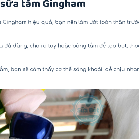
 sữa tắm Gingham
s Gingham hiệu quả, bạn nên làm ướt toàn thân trướ
a đủ dùng, cho ra tay hoặc bông tắm để tạo bọt, tho
tắm, bạn sẽ cảm thấy cơ thể sảng khoái, dễ chịu nha