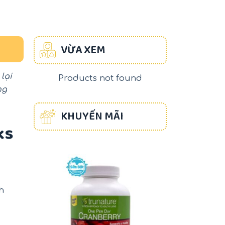
VỪA XEM
lại
Products not found
ng
KHUYẾN MÃI
ks
-17%
-22%
h