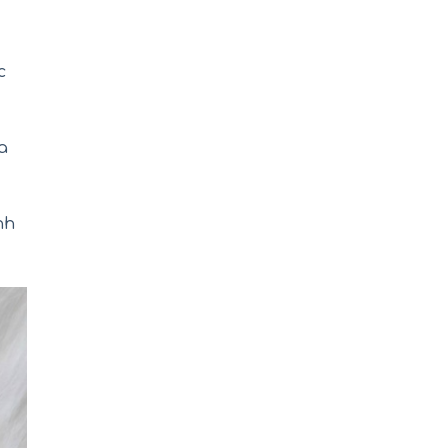
c
a
nh