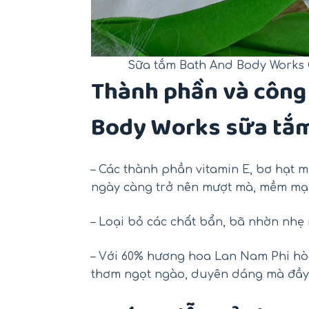
Sữa tắm Bath And Body Works
Thành phần và công
Body Works sữa tắ
– Các thành phần vitamin E, bơ hạt 
ngày càng trở nên mượt mà, mềm mại
– Loại bỏ các chất bẩn, bã nhờn nhẹ
– Với 60% hương hoa Lan Nam Phi hò
thơm ngọt ngào, duyên dáng mà đầy