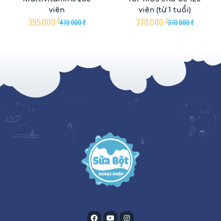
viên
viên (từ 1 tuổi)
395.000
₫
270.000
₫
470.000
₫
370.000
₫