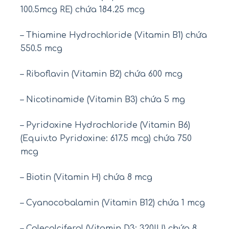
100.5mcg RE) chứa 184.25 mcg
– Thiamine Hydrochloride (Vitamin B1) chứa
550.5 mcg
– Riboflavin (Vitamin B2) chứa 600 mcg
– Nicotinamide (Vitamin B3) chứa 5 mg
– Pyridoxine Hydrochloride (Vitamin B6)
(Equiv.to Pyridoxine: 617.5 mcg) chứa 750
mcg
– Biotin (Vitamin H) chứa 8 mcg
– Cyanocobalamin (Vitamin B12) chứa 1 mcg
– Colecalciferol (Vitamin D3: 320IU) chứa 8