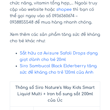
chức năng, vitamin tổng hợp,… Ngoài truy
cập vào website hoặc
shopee
thì bạn có
thể gọi ngay vào số 0936360674 –
0938855548 để mua hàng nhanh chóng.
Xem thêm các sản phẩm tăng sức đề kháng
cho bé khác như:
Sắt hữu cơ Avisure Safoli Drops dạng
giọt dành cho bé 20ml
Siro Sambucol Black Elderberry tăng
sức đề kháng cho trẻ 120ml của Anh
Thông số Siro Nature’s Way Kids Smart
Liquid Multi + Iron bổ sung sắt 200ml
của Úc