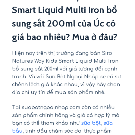
Smart Liquid Multi Iron bổ
sung sắt 200ml của Úc có
giá bao nhiêu? Mua ở đâu?
Hiện nay trên thị trường đang bán Siro
Natures Way Kids Smart Liquid Multi Iron
bổ sung sắt 200ml với giá tương đối cạnh
tranh. Và với Sữa Bột Ngoại Nhập sẽ có sự
chênh lệch giá khác nhau, vì vậy hãy chọn
địa chỉ uy tín để mua sản phẩm nhé.
Tại suabotngoainhap.com còn có nhiều
sản phẩm chính hãng và giá cả hợp lý mà
bạn có thể tham khảo như
sữa bột
,
sữa
bầu
, tinh dầu chăm sóc da, thực phẩm