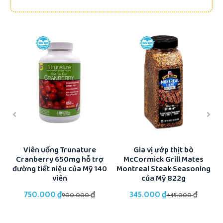
-17%
-22%
ổi
Viên uống Trunature
Gia vị ướp thịt bò
Cranberry 650mg hỗ trợ
McCormick Grill Mates
K
đường tiết niệu của Mỹ 140
Montreal Steak Seasoning
viên
của Mỹ 822g
₫
₫
₫
₫
750.000
345.000
900.000
445.000