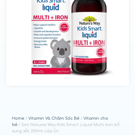
u
n
g
Home
/
Vitamin Và Chăm Sóc Bé
/
Vitamin cho
bé
/ Siro Natures Way Kids Smart Liquid Multi Iron bổ
sung sắt 200ml của Úc