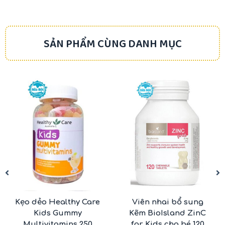
SẢN PHẨM CÙNG DANH MỤC
-16%
-27%
Kẹo dẻo Healthy Care
Viên nhai bổ sung
Kids Gummy
Kẽm BioIsland ZinC
Multivitamins 250
for Kids cho bé 120