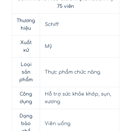
75 viên
Thương
Schiff
hiệu
Xuất
Mỹ
xứ
Loại
sản
Thực phẩm chức năng
phẩm
Công
Hỗ trợ sức khỏe khớp, sụn,
dụng
xương
Dạng
bào
Viên uống