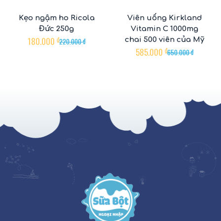
Kẹo ngậm ho Ricola
Viên uống Kirkland
Đức 250g
Vitamin C 1000mg
180.000
₫
chai 500 viên của Mỹ
220.000
₫
585.000
₫
650.000
₫