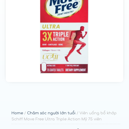
u
n
g
Home
/
Chăm sóc người lớn tuổi
/ Viên uống bổ khớp
Schiff Move Free Ultra Triple Action Mỹ 75 viên