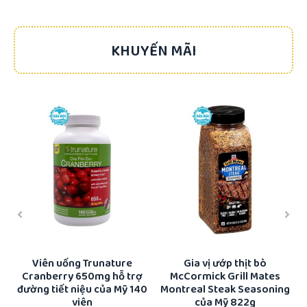
KHUYẾN MÃI
-17%
-22%
ổi
Viên uống Trunature
Gia vị ướp thịt bò
Cranberry 650mg hỗ trợ
McCormick Grill Mates
K
đường tiết niệu của Mỹ 140
Montreal Steak Seasoning
viên
của Mỹ 822g