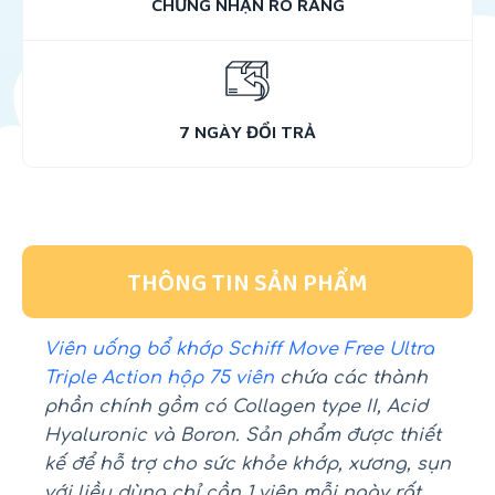
CHỨNG NHẬN RÕ RÀNG
7 NGÀY ĐỔI TRẢ
THÔNG TIN SẢN PHẨM
Viên uống bổ khớp Schiff Move Free Ultra
Triple Action hộp 75 viên
chứa các thành
phần chính gồm có Collagen type II, Acid
Hyaluronic và Boron. Sản phẩm được thiết
kế để hỗ trợ cho sức khỏe khớp, xương, sụn
với liều dùng chỉ cần 1 viên mỗi ngày rất