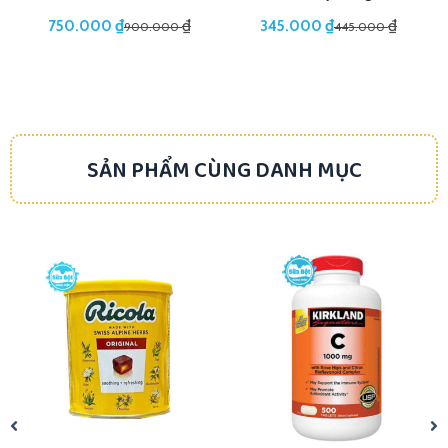
₫
₫
₫
₫
750.000
345.000
900.000
445.000
SẢN PHẨM CÙNG DANH MỤC
-18%
-10%