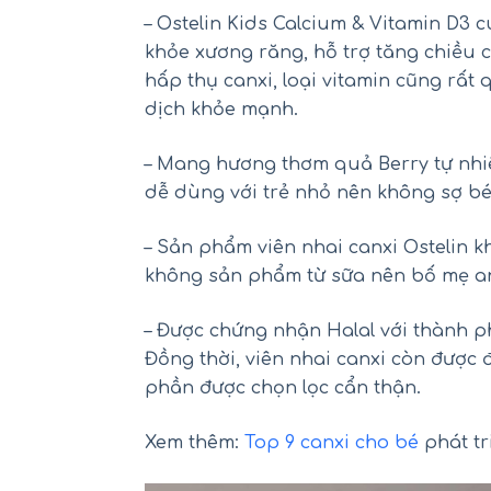
– Ostelin Kids Calcium & Vitamin D3 
khỏe xương răng, hỗ trợ tăng chiều c
hấp thụ canxi, loại vitamin cũng rất
dịch khỏe mạnh.
– Mang hương thơm quả Berry tự nhiê
dễ dùng với trẻ nhỏ nên không sợ bé 
– Sản phẩm viên nhai canxi Ostelin 
không sản phẩm từ sữa nên bố mẹ an
Mu
– Được chứng nhận Halal với thành p
Đồng thời, viên nhai canxi còn được 
phần được chọn lọc cẩn thận.
Xem thêm:
Top 9 canxi cho bé
phát tr