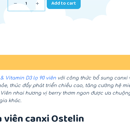
Add to cart
& Vitamin D3 lọ 90 viên
với công thức bổ sung canxi 
ỏe, thúc đẩy phát triển chiều cao, tăng cường hệ mi
i. Viên nhai hương vị berry thơm ngon được ưa chuộn
gia khác.
 viên canxi Ostelin
-18%
-26%