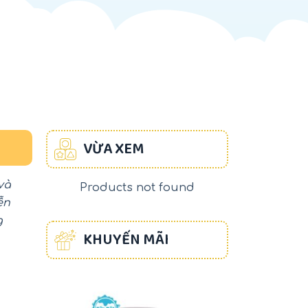
VỪA XEM
và
Products not found
ễn
g
KHUYẾN MÃI
-17%
-22%