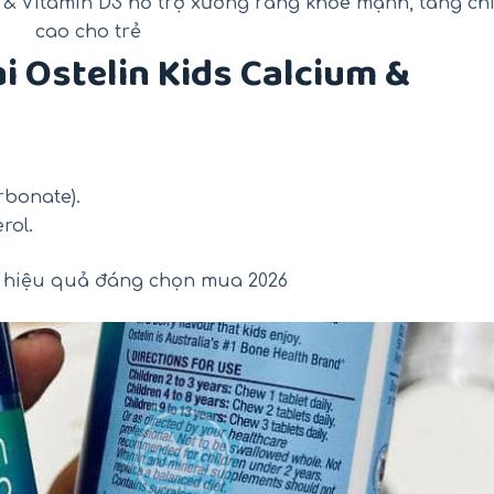
m & Vitamin D3 hỗ trợ xương răng khỏe mạnh, tăng ch
cao cho trẻ
i Ostelin Kids Calcium &
rbonate).
rol.
hiệu quả đáng chọn mua 2026