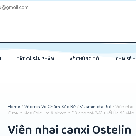
p@gmail.com
Ủ
TẤT CẢ SẢN PHẨM
VỀ CHÚNG TÔI
CHIA SẺ 
Home
/
Vitamin Và Chăm Sóc Bé
/
Vitamin cho bé
/ Viên nhai
Ostelin Kids Calcium & Vitamin D3 cho trẻ 2-13 tuổi Úc 90 viên
Viên nhai canxi Ostelin