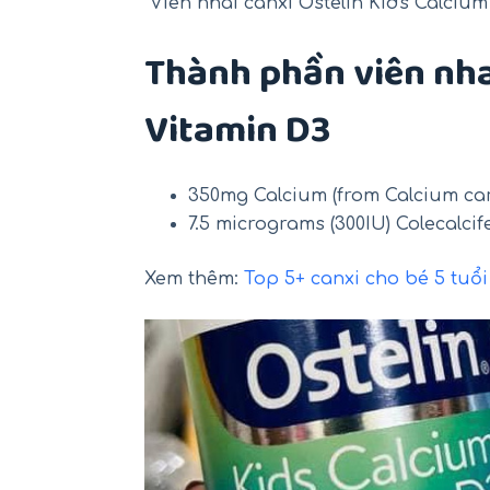
Viên nhai canxi Ostelin Kids Calciu
Thành phần viên nha
Vitamin D3
350mg Calcium (from Calcium ca
7.5 micrograms (300IU) Colecalcife
Xem thêm:
Top 5+ canxi cho bé 5 tuổi