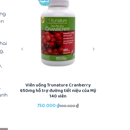
ờng
ễn
hai
g.
,
tuổi
Viên uống Trunature Cranberry
Gia vị ướp th
.
r của Mỹ
650mg hỗ trợ đường tiết niệu của Mỹ
Mates Montrea
140 viên
hành
₫
₫
750.000
345.
900.000