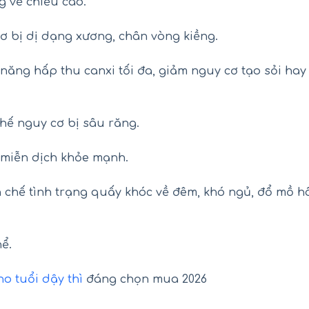
g về chiều cao.
ơ bị dị dạng xương, chân vòng kiềng.
 năng hấp thu canxi tối đa, giảm nguy cơ tạo sỏi hay
hế nguy cơ bị sâu răng.
ệ miễn dịch khỏe mạnh.
n chế tình trạng quấy khóc về đêm, khó ngủ, đổ mồ h
hể.
o tuổi dậy thì
đáng chọn mua 2026