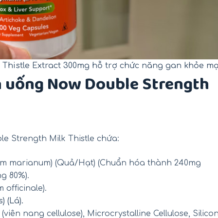
 Thistle Extract 300mg hỗ trợ chức năng gan khỏe m
n uống Now Double Strength
 Strength Milk Thistle chứa:
ybum marianum) (Quả/Hạt) (Chuẩn hóa thành 240mg
ng 80%)
.
officinale).
 (Lá).
ên nang cellulose), Microcrystalline Cellulose, Silico