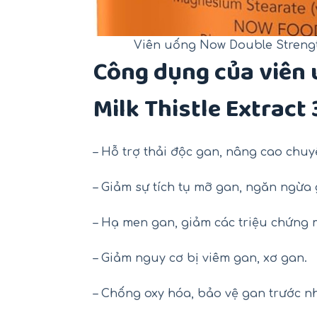
Viên uống Now Double Strengt
Công dụng của viên
Milk Thistle Extrac
– Hỗ trợ thải độc gan, nâng cao chuy
– Giảm sự tích tụ mỡ gan, ngăn ngừa
– Hạ men gan, giảm các triệu chứng 
– Giảm nguy cơ bị viêm gan, xơ gan.
– Chống oxy hóa, bảo vệ gan trước n