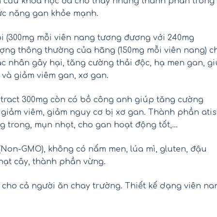
ên cứu khoa học đã cho thấy những thành phần trong
hức năng gan khỏe mạnh.
ôi (300mg mỗi viên nang tương đương với 240mg
ượng thông thường của hãng (150mg mỗi viên nang) c
ác nhân gây hại, tăng cường thải độc, hạ men gan, g
và giảm viêm gan, xơ gan.
Extract 300mg còn có bồ công anh giúp tăng cường
, giảm viêm, giảm nguy cơ bị xơ gan. Thành phần ati
ối hồng Kirkland Pink Salt Fine
Siro Tylenol cho bé 2-11 
g trong, mụn nhọt, cho gan hoạt động tốt,…
Grain của Mỹ hũ 2.27kg
Children’s Tylenol Pain+Feve
120ml
₫
₫
450.000
550.000
(Non-GMO), không có nấm men, lúa mì, gluten, đậu
₫
₫
290.000
390.000
 hạt cây, thành phần vừng.
cho cả người ăn chay trường. Thiết kế dạng viên na