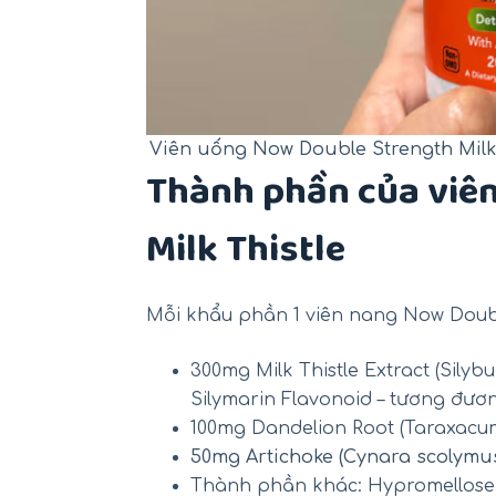
Viên uống Now Double Strength Milk
Thành phần của viê
Milk Thistle
Mỗi khẩu phần 1 viên nang Now Double
300mg Milk Thistle Extract (Sil
Silymarin Flavonoid – tương đươ
100mg Dandelion Root (Taraxacum 
50mg Artichoke (Cynara scolymus)
Thành phần khác: Hypromellose (vi