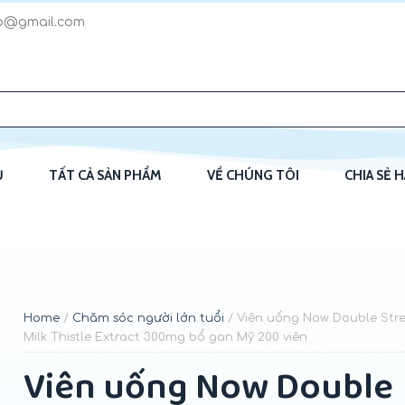
p@gmail.com
Ủ
TẤT CẢ SẢN PHẨM
VỀ CHÚNG TÔI
CHIA SẺ 
Home
/
Chăm sóc người lớn tuổi
/ Viên uống Now Double Str
Milk Thistle Extract 300mg bổ gan Mỹ 200 viên
Viên uống Now Double