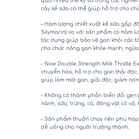
qua nhiều thế kỷ và trong các nghi
cây kế sữa có thể giúp hỗ trợ cho c
– Hàm lượng chiết xuất kế sữa gấp đ
Silymarin) so với sản phẩm có hàm l
tác dụng giúp bảo vệ gan khỏi các t
cho chức năng gan khỏe mạnh, ngừa 
– Now Double Strength Milk Thistle 
chuyển hóa, hỗ trợ cho gan thải độc
Mu
giúp làm mát gan, giải độc, giảm nón
– Không có thành phần biến đổi gen 
nành, sữa, trứng, cá, động vật có vỏ,
– Sản phẩm thuần chay nên phù hợp 
dễ uống cho người trưởng thành.