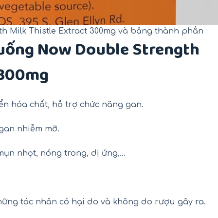
h Milk Thistle Extract 300mg và bảng thành phần
 uống Now Double Strength
t 300mg
ển hóa chất, hỗ trợ chức năng gan.
 gan nhiễm mỡ.
mụn nhọt, nóng trong, dị ứng,…
hững tác nhân có hại do và không do rượu gây ra.