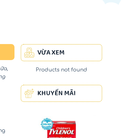
VỪA XEM
sữa,
Products not found
ng
KHUYẾN MÃI
-17%
-22%
ng